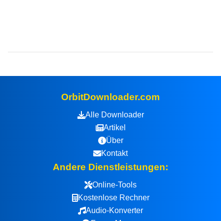
OrbitDownloader.com
Alle Downloader
Artikel
Über
Kontakt
Andere Dienstleistungen:
Online-Tools
Kostenlose Rechner
Audio-Konverter