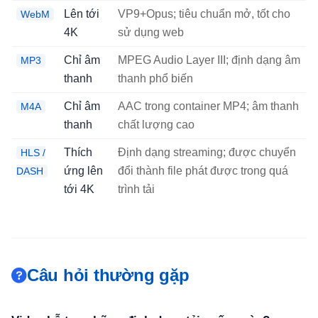
Lên tới
VP9+Opus; tiêu chuẩn mở, tốt cho
WebM
4K
sử dụng web
Chỉ âm
MPEG Audio Layer III; định dạng âm
MP3
thanh
thanh phổ biến
Chỉ âm
AAC trong container MP4; âm thanh
M4A
thanh
chất lượng cao
Thích
Định dạng streaming; được chuyển
HLS /
ứng lên
đổi thành file phát được trong quá
DASH
tới 4K
trình tải
Câu hỏi thường gặp