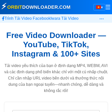
⚡
☰
ORBIT
DOWNLOADER
.COM
▾
…
Trình Tải Video Facebook
Iwara Tải Video
Free Video Downloader —
YouTube, TikTok,
Instagram & 100+ Sites
Tải video yêu thích của bạn ở định dạng MP4, WEBM, AVI
và các định dạng phổ biến khác chỉ với một cú nhấp chuột.
Chỉ cần nhập URL video bên dưới và thưởng thức nội
dung của bạn ngoại tuyến—nhanh chóng, dễ dàng và
không rắc rối!