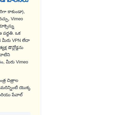
రిగా కాకుండా),
యవచ్చు, Vimeo
క్సెస్ను
 పద్ధతి. ఒక
కి మీరు VPN లేదా
యక్ష డౌన్లోడ్లను
వాటిని
ోసం, మీరు Vimeo
త్ర చిత్రాల
ు మరిన్నింటి యొక్క
మరియు పేవాల్