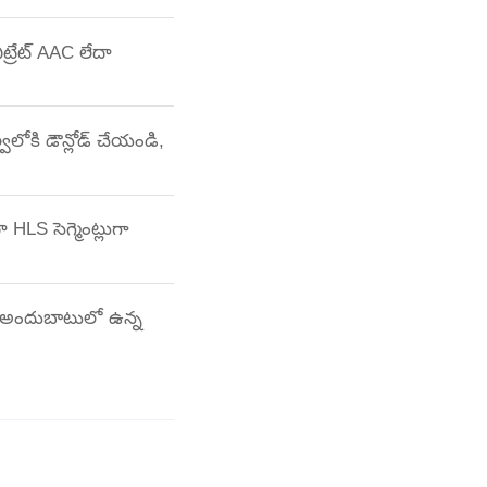
ట్రేట్ AAC లేదా
లోకి డౌన్లోడ్ చేయండి,
 HLS సెగ్మెంట్లుగా
ి, అందుబాటులో ఉన్న