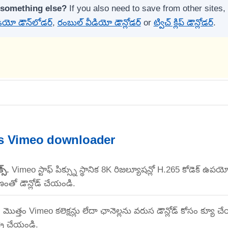
 something else?
If you also need to save from other sites, 
ియో డౌన్‌లోడర్
,
రంబుల్ వీడియో డౌన్లోడర్
or
ట్విచ్ క్లిప్ డౌన్లోడర్
.
s Vimeo downloader
స్.
Vimeo స్టాఫ్ పిక్స్ను స్థానిక 8K రిజల్యూషన్లో H.265 కోడెక్ ఉప
తో డౌన్లోడ్ చేయండి.
.
మొత్తం Vimeo కలెక్షన్లు లేదా ఛానెల్లను వరుస డౌన్లోడ్ కోసం క్యూ
రై చేయండి.