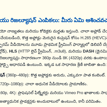
రియు రిజల్యూషన్ ఎంపికలు: మీరు ఏమి ఆశించవచ
యో నాణ్యతలు మరియు కోడెక్లకు మద్దతు ఇస్తుంది. చాలా అప్లోడ్ 
చేయబడింది, కొత్త అప్లోడ్లు మెరుగైన కంప్రెషన్ కోసం H.265 (HEVC
్ఫారమ్ వీడియోలను మూడు ప్రాథమిక స్ట్రీమింగ్ ఫార్మాట్లలో డెలివరీ చేస
న్లోడ్),
HLS
(HTTP లైవ్ స్ట్రీమింగ్, .m3u8), మరియు
DASH
(డైనమిక
pd). రిజల్యూషన్లు సాధారణంగా 360p నుండి 8K (4320p) వరకు ఉంటాయ
ోడ్పై ఆధారపడి ఉంటుంది. ఇక్కడ ఒక సాధారణ శ్రేణి జాబితా ఉంది:
ిషన్
(360p–480p): కొత్త అప్లోడ్లకు అరుదు, ఎక్కువగా పాత కంటెంట్.
720p–1080p): చాలా ఆధునిక వీడియోలకు ప్రామాణికం.
60p, 4K): ప్రొఫెషనల్ ఫిల్మ్మేకర్లు మరియు Vimeo Pro ఖాతాలకు స
అత్యాధునిక ప్రొడక్షన్లకు అందుబాటులో ఉంటుంది, కానీ పరిమితం.