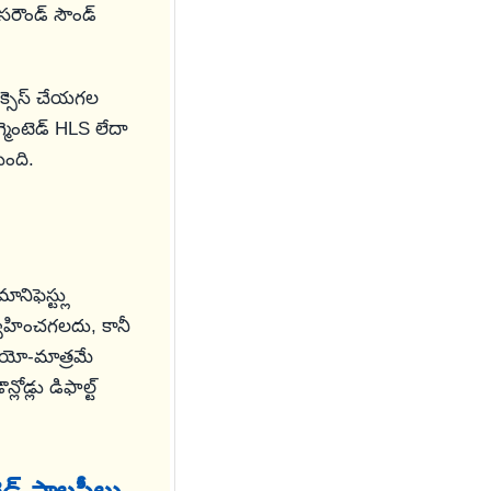
సరౌండ్ సౌండ్
ాక్సెస్ చేయగల
మెంటెడ్ HLS లేదా
ుంది.
ిఫెస్ట్లు
ర్వహించగలదు, కానీ
ియో-మాత్రమే
ోడ్లు డిఫాల్ట్
ంబెడ్ పాలసీలు