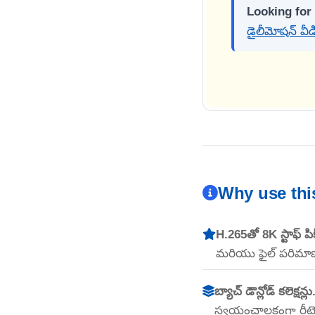
Looking for
డైలీమోషన్ వీడ
Why use thi
H.265తో 8K స్టాఫ్ పిక్
మరియు ఫైల్ పరిమాణం
బ్యాచ్ డౌన్లోడ్ కలెక్షన్లు
స్వయంచాలకంగా రీట్