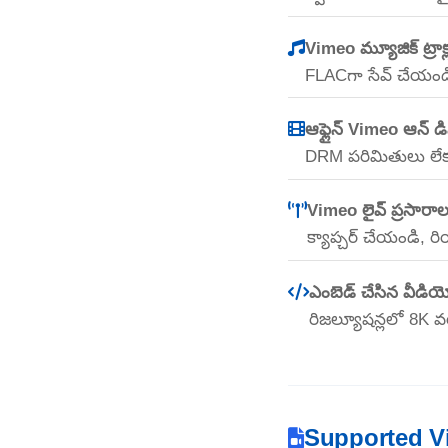
Vimeo మ్యూజిక్ ట్రాక
FLACగా సేవ్ చేయండి
ఆఫ్లైన్ Vimeo ఆన్ డ
DRM పరిమితులు లేకు
Vimeo లైవ్ ప్రసారా
క్యాప్చర్ చేయండి, ర
ఎంబెడ్ చేసిన వీడియ
రిజల్యూషన్లలో 8K వర
Supported V