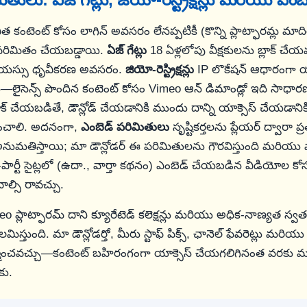
కంటెంట్ కోసం లాగిన్ అవసరం లేనప్పటికీ (కొన్ని ప్లాట్ఫారమ్ల మాది
 పరిమితం చేయబడ్డాయి.
ఏజ్ గేట్లు
18 ఏళ్లలోపు వీక్షకులను బ్లాక్ చే
యస్సు ధృవీకరణ అవసరం.
జియో-రెస్ట్రిక్షన్లు
IP లొకేషన్ ఆధారంగా యా
—లైసెన్స్ పొందిన కంటెంట్ కోసం Vimeo ఆన్ డిమాండ్లో ఇది సాధారణ
క్ చేయబడితే, డౌన్లోడ్ చేయడానికి ముందు దాన్ని యాక్సెస్ చేయడాని
గించాలి. అదనంగా,
ఎంబెడ్ పరిమితులు
సృష్టికర్తలను ప్లేయర్ ద్వారా ప్రత్
 అనుమతిస్తాయి; మా డౌన్లోడర్ ఈ పరిమితులను గౌరవిస్తుంది మరియు 
-పార్టీ సైట్లలో (ఉదా., వార్తా కథనం) ఎంబెడ్ చేయబడిన వీడియోల క
వాల్సి రావచ్చు.
 ప్లాట్ఫారమ్ దాని క్యూరేటెడ్ కలెక్షన్లు మరియు అధిక-నాణ్యత స్వతం
మిస్తుంది. మా డౌన్లోడర్తో, మీరు స్టాఫ్ పిక్స్, ఛానెల్ ఫేవరెట్లు మరియ
ని నిర్మించవచ్చు—కంటెంట్ బహిరంగంగా యాక్సెస్ చేయగలిగినంత వరకు 
కు.