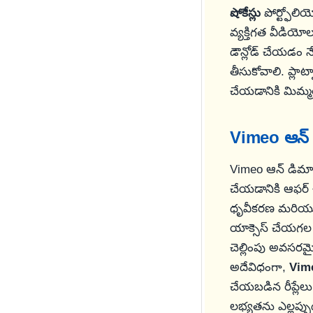
షోకేస్లు
పోర్ట్ఫోలి
వ్యక్తిగత వీడియో
డౌన్లోడ్ చేయడం 
తీసుకోవాలి. ప్లా
చేయడానికి మిమ్మల్
Vimeo ఆన్ డ
Vimeo ఆన్ డిమాండ్
చేయడానికి ఆఫర్ చ
ధృవీకరణ మరియు స
యాక్సెస్ చేయగల 
చెల్లింపు అవసరమై
అదేవిధంగా,
Vime
చేయబడిన రీప్లేల
లభ్యతను ఎల్లప్