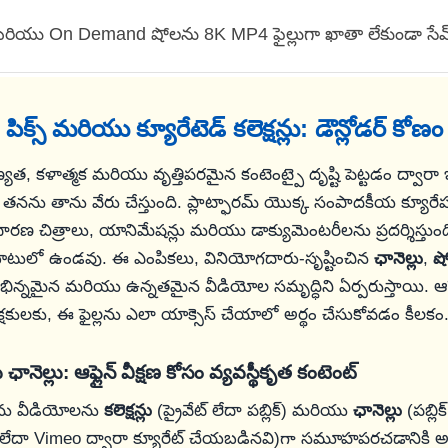
రియు On Demand షోలను 8K MP4 ఫైల్లుగా ఖాతా లేకుండా సేవ
పిక్స్ మరియు క్యూరేటెడ్ కలెక్షన్లు: డౌన్లోడర్ కోణం
యత, కళాత్మక మరియు వృత్తిపరమైన కంటెంట్పై దృష్టి పెట్టడం ద్వార
డి తనను తాను వేరు చేస్తుంది. ప్లాట్ఫారమ్ యొక్క సంపాదకీయ క్యూ
ణ చిత్రాలు, యానిమేషన్లు మరియు డాక్యుమెంటరీలను ప్రదర్శిస్తుం
ాటులో ఉండవు. ఈ ఎంపికలు, వినియోగదారు-సృష్టించిన
ఛానెల్లు
,
షో
ిభిన్నమైన మరియు ఉన్నతమైన వీడియోల సమృద్ధిని ఏర్పరుస్తాయి. ఆఫ్లై
్షకులకు, ఈ ఫైల్లను ఎలా యాక్సెస్ చేయాలో అర్థం చేసుకోవడం కీలకం
 ఛానెల్లు: ఆఫ్లైన్ వీక్షణ కోసం వ్యవస్థీకృత కంటెంట్
తలను వీడియోలను
కలెక్షన్లు
(ప్రైవేట్ లేదా పబ్లిక్) మరియు
ఛానెల్లు
(పబ్లిక్
లేదా Vimeo ద్వారా క్యూరేట్ చేయబడినవి)గా సమూహపరచడానికి అన