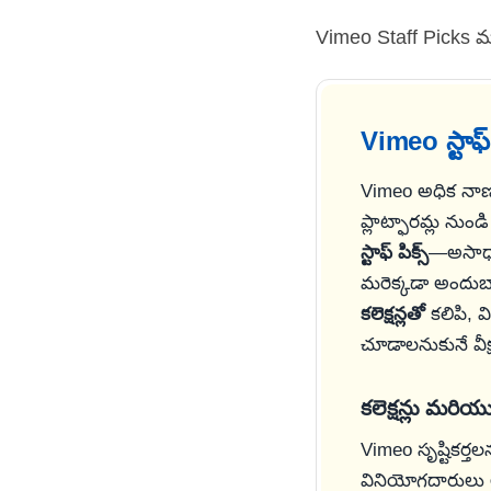
Vimeo Staff Picks మ
Vimeo స్టాఫ్ 
Vimeo అధిక నాణ్
ప్లాట్ఫారమ్ల నుం
స్టాఫ్ పిక్స్
—అసాధార
మరెక్కడా అందుబ
కలెక్షన్లతో
కలిపి, వ
చూడాలనుకునే వీక
కలెక్షన్లు మరియు
Vimeo సృష్టికర్
వినియోగదారులు 