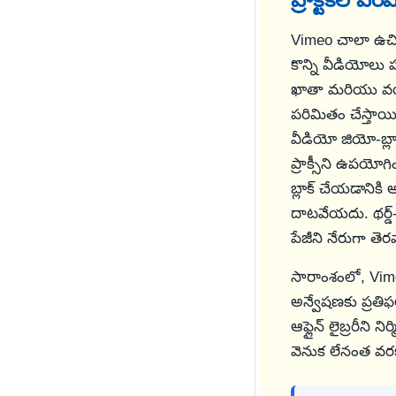
Vimeo చాలా ఉచిత 
కొన్ని వీడియోలు
ఖాతా మరియు వ
పరిమితం చేస్తాయి
వీడియో జియో-బ్లా
ప్రాక్సీని ఉపయో
బ్లాక్ చేయడానికి
దాటవేయదు. థర్డ్
పేజీని నేరుగా తెర
సారాంశంలో, Vimeo
అన్వేషణకు ప్రతిఫల
ఆఫ్లైన్ లైబ్రరీ
వెనుక లేనంత వర