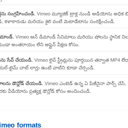
్లను సంగ్రహించండి.
Vimeo మ్యూజిక్ ట్రాక్ల నుండి ఆడియోను అధిక బి
, కళాకారుడు మరియు శైలి వంటి మెటాడేటాను సంరక్షించండి.
ిమాండ్.
Vimeo ఆన్ డిమాండ్ సినిమాలు మరియు షోలను స్థానిక నిల్వ
ండా అంతరాయం లేని ఆఫ్లైన్ వీక్షణ కోసం.
లను సేవ్ చేయండి.
Vimeo లైవ్ స్ట్రీమ్లను పూర్తయిన తర్వాత MP4 లేదా
ియల్-టైమ్ చాట్ లాగ్లు ఉంటే వాటిని కూడా చేర్చండి.
ోలను డౌన్లోడ్ చేయండి.
Vimeo ఎంబెడ్ ఉన్న ఏ పేజీనైనా పార్స్ చేస
కు వీడియోను ప్రత్యక్ష డౌన్లోడ్ కోసం అందించండి.
imeo formats