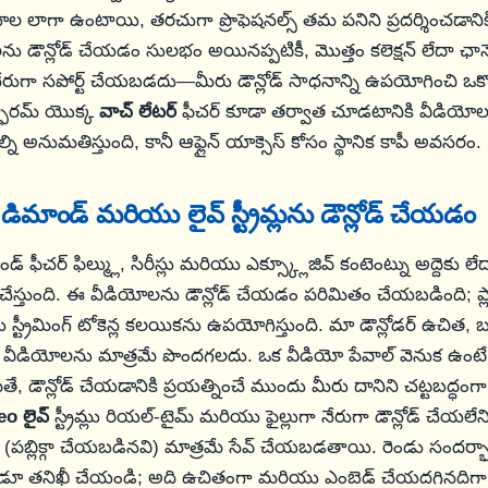
యోల లాగా ఉంటాయి, తరచుగా ప్రొఫెషనల్స్ తమ పనిని ప్రదర్శించడాని
లను డౌన్లోడ్ చేయడం సులభం అయినప్పటికీ, మొత్తం కలెక్షన్ లేదా ఛానెల
నేరుగా సపోర్ట్ చేయబడదు—మీరు డౌన్లోడ్ సాధనాన్ని ఉపయోగించి ఒక్
ట్ఫారమ్ యొక్క
వాచ్ లేటర్
ఫీచర్ కూడా తర్వాత చూడటానికి వీడియోలను
ని అనుమతిస్తుంది, కానీ ఆఫ్లైన్ యాక్సెస్ కోసం స్థానిక కాపీ అవసరం.
ిమాండ్ మరియు లైవ్ స్ట్రీమ్లను డౌన్లోడ్ చేయడం
 ఫీచర్ ఫిల్మ్లు, సిరీస్లు మరియు ఎక్స్క్లూజివ్ కంటెంట్ను అద్దెకు ల
ేస్తుంది. ఈ వీడియోలను డౌన్లోడ్ చేయడం పరిమితం చేయబడింది; ప్లా
్ట్రీమింగ్ టోకెన్ల కలయికను ఉపయోగిస్తుంది. మా డౌన్లోడర్ ఉచిత,
వీడియోలను మాత్రమే పొందగలదు. ఒక వీడియో పేవాల్ వెనుక ఉంటే 
తే, డౌన్లోడ్ చేయడానికి ప్రయత్నించే ముందు మీరు దానిని చట్టబద్ధంగా
o లైవ్
స్ట్రీమ్లు రియల్-టైమ్ మరియు ఫైల్లుగా నేరుగా డౌన్లోడ్ చేయలేనివ
ు (పబ్లిక్గా చేయబడినవి) మాత్రమే సేవ్ చేయబడతాయి. రెండు సందర్
పుడూ తనిఖీ చేయండి; అది ఉచితంగా మరియు ఎంబెడ్ చేయదగినదిగా