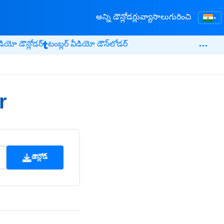
అన్ని డౌన్లోడర్లు
వ్యాసాలు
గురించి
▾
…
ియో డౌన్లోడర్
టంబ్లర్ వీడియో డౌన్‌లోడర్
r
డౌన్లోడ్