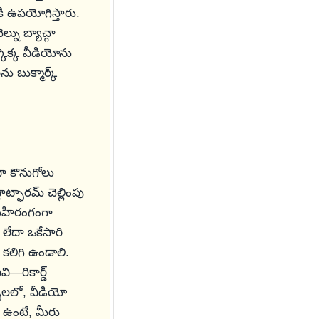
కి ఉపయోగిస్తారు.
్ను బ్యాచ్గా
కొక్క వీడియోను
 బుక్మార్క్
ేదా కొనుగోలు
ట్ఫారమ్ చెల్లింపు
 బహిరంగంగా
లేదా ఒకేసారి
 కలిగి ఉండాలి.
ి—రికార్డ్
భాలలో, వీడియో
 ఉంటే, మీరు