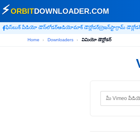
⚡
ORBIT
DOWNLOADER
.COM
ఫేస్‌బుక్ వీడియో డౌన్‌లోడర్
ఆడియోమాక్ డౌన్లోడర్
ఇన్‌స్టాగ్రామ్ డౌన్లోడర
Home
›
Downloaders
›
విమియో డౌన్లోడర్