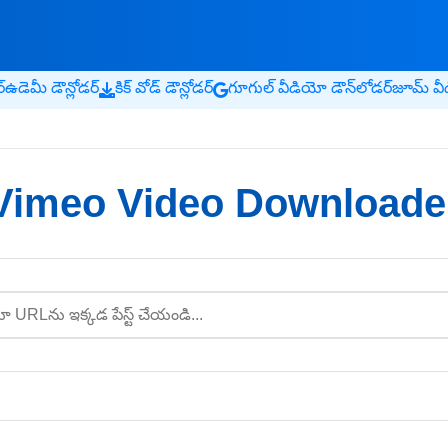
్
ఉడెమీ డౌన్లోడర్
కిక్ వోడ్ డౌన్లోడర్
గూగుల్ వీడియో డౌన్‌లోడర్
జూమ్ వీడ
Vimeo Video Downloade