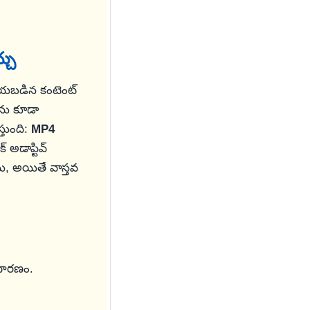
్చు
చేయబడిన కంటెంట్
)ను కూడా
్తుంది:
MP4
్ అడాప్టివ్
ి, అయితే వాస్తవ
ాధారణం.