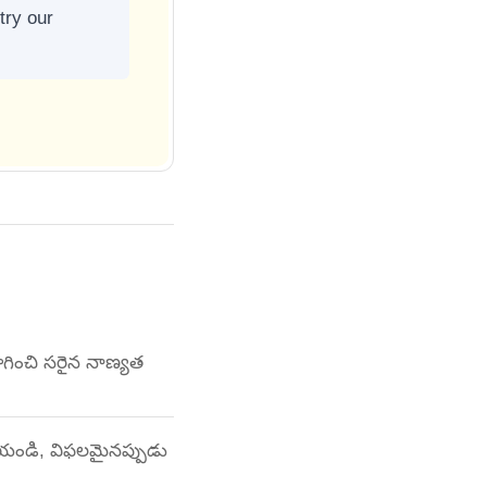
try our
యోగించి సరైన నాణ్యత
 చేయండి, విఫలమైనప్పుడు