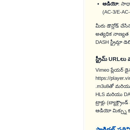
ఆడియో
: సాధ
(AC-3/E-AC-
మీరు డౌన్లోడ్ చే
అత్యధిక నాణ్యత గ
DASH స్ట్రీమ్గా డ
స్ట్రీమ్ URLలు
Vimeo ప్లేయర్ డైనమ
https://player.
.m3u8
తో మరియు 
HLS మరియు DASH
ట్రాక్లు (బ్యాక్గ
ఆడియో మిక్స్ను 
ప్రాక్టికల్ ప