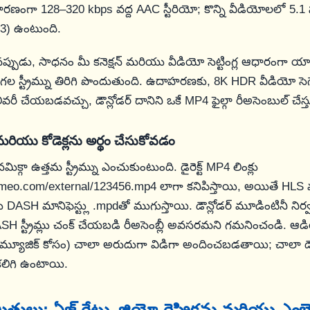
ారణంగా 128–320 kbps వద్ద AAC స్టీరియో; కొన్ని వీడియోలలో 5.1 
3) ఉంటుంది.
సినప్పుడు, సాధనం మీ కనెక్షన్ మరియు వీడియో సెట్టింగ్ల ఆధారంగా య
ల స్ట్రీమ్ను తిరిగి పొందుతుంది. ఉదాహరణకు, 8K HDR వీడియో సెగ్
ెలివరీ చేయబడవచ్చు, డౌన్లోడర్ దానిని ఒకే MP4 ఫైల్గా రీఅసెంబుల్ చేస్త
 మరియు కోడెక్లను అర్థం చేసుకోవడం
ిక్గా ఉత్తమ స్ట్రీమ్ను ఎంచుకుంటుంది. డైరెక్ట్ MP4 లింక్లు
vimeo.com/external/123456.mp4
లాగా కనిపిస్తాయి, అయితే HLS మాన
DASH మానిఫెస్ట్లు
.mpd
తో ముగుస్తాయి. డౌన్లోడర్ మూడింటినీ ని
 స్ట్రీమ్లు చంక్ చేయబడి రీఅసెంబ్లీ అవసరమని గమనించండి. ఆడ
్రౌండ్ మ్యూజిక్ కోసం) చాలా అరుదుగా విడిగా అందించబడతాయి; చాలా డౌన్ల
కలిగి ఉంటాయి.
రిమితులు: ఏజ్ గేట్లు, జియో-రెస్ట్రిక్షన్లు మరియు ఎ