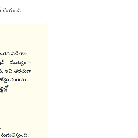
్ చేయండి.
ా ఇతర వీడియో
రేషన్—ముఖ్యంగా
ది, ఇవి తరచుగా
కేస్లు
మరియు
న్లో
.
,
ుమతిస్తుంది.