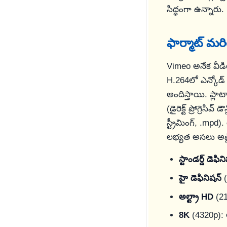
సిద్ధంగా ఉన్నారు.
ఫార్మాట్ మ
Vimeo అనేక వీడి
H.264లో ఎన్కోడ్ 
అందిస్తాయి. ప్లాట
(డైరెక్ట్ ప్రోగ్రెసివ్ డౌ
స్ట్రీమింగ్, .m
లభ్యత అసలు అప్ల
స్టాండర్డ్ డెఫిన
హై డెఫినిషన్
(
అల్ట్రా HD
(21
8K
(4320p): 