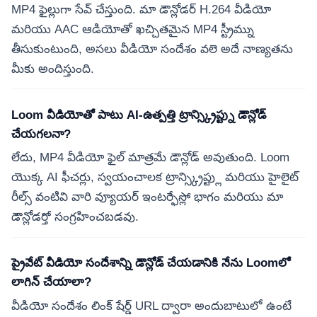
MP4 ఫైల్లుగా సేవ్ చేస్తుంది. మా డౌన్లోడర్ H.264 వీడియో
మరియు AAC ఆడియోతో ఖచ్చితమైన MP4 స్ట్రీమ్ను
తీసుకుంటుంది, అసలు వీడియో సందేశం వలె అదే నాణ్యతను
మీకు అందిస్తుంది.
Loom వీడియోతో పాటు AI-ఉత్పత్తి ట్రాన్స్క్రిప్ట్ను డౌన్లోడ్
చేయగలనా?
లేదు, MP4 వీడియో ఫైల్ మాత్రమే డౌన్లోడ్ అవుతుంది. Loom
యొక్క AI ఫీచర్లు, స్వయంచాలక ట్రాన్స్క్రిప్ట్లు మరియు హైలైట్
రీల్స్ వంటివి వారి వ్యూయర్ ఇంటర్ఫేస్లో భాగం మరియు మా
డౌన్లోడర్తో సంగ్రహించబడవు.
ప్రైవేట్ వీడియో సందేశాన్ని డౌన్లోడ్ చేయడానికి నేను Loomలో
లాగిన్ చేయాలా?
వీడియో సందేశం లింక్ షేర్డ్ URL ద్వారా అందుబాటులో ఉంటే