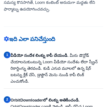
సమస్య కొనసాగితే, Loom కంటెంట్ అరుదుగా మద్దతు లేని
ఫార్మాట్ను ఉపయోగించవచ్చు.
ఇది ఎలా పనిచేస్తుంది
1
వీడియో సందేశ లింక్ను కాపీ చేయండి.
మీరు డౌన్లోడ్
చేయాలనుకుంటున్న Loom వీడియో సందేశం లేదా స్క్రీన్
రికార్డింగ్ను తెరవండి. కుడి ఎగువ మూలలో ఉన్న షేర్
బటన్ను క్లిక్ చేసి, డ్రాప్డౌన్ మెను నుండి కాపీ లింక్
ఎంచుకోండి.
2
OrbitDownloaderలో లింక్ను అతికించండి.
OrbitDownloader.comకి వెళ్లండి. కాపీ చేసిన Loom