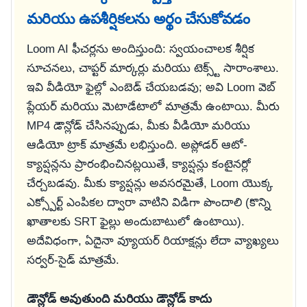
మరియు ఉపశీర్షికలను అర్థం చేసుకోవడం
Loom AI ఫీచర్లను అందిస్తుంది: స్వయంచాలక శీర్షిక
సూచనలు, చాప్టర్ మార్కర్లు మరియు టెక్స్ట్ సారాంశాలు.
ఇవి వీడియో ఫైల్లో ఎంబెడ్ చేయబడవు; అవి Loom వెబ్
ప్లేయర్ మరియు మెటాడేటాలో మాత్రమే ఉంటాయి. మీరు
MP4 డౌన్లోడ్ చేసినప్పుడు, మీకు వీడియో మరియు
ఆడియో ట్రాక్ మాత్రమే లభిస్తుంది. అప్లోడర్ ఆటో-
క్యాప్షన్లను ప్రారంభించినట్లయితే, క్యాప్షన్లు కంటైనర్లో
చేర్చబడవు. మీకు క్యాప్షన్లు అవసరమైతే, Loom యొక్క
ఎక్స్పోర్ట్ ఎంపికల ద్వారా వాటిని విడిగా పొందాలి (కొన్ని
ఖాతాలకు SRT ఫైల్లు అందుబాటులో ఉంటాయి).
అదేవిధంగా, ఏదైనా వ్యూయర్ రియాక్షన్లు లేదా వ్యాఖ్యలు
సర్వర్-సైడ్ మాత్రమే.
డౌన్లోడ్ అవుతుంది మరియు డౌన్లోడ్ కాదు