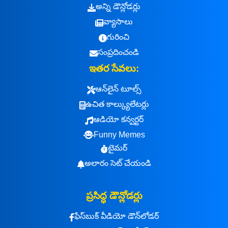
అన్ని డౌన్లోడర్లు
వ్యాసాలు
గురించి
సంప్రదించండి
ఇతర సేవలు:
ఆన్‌లైన్ టూల్స్
ఉచిత కాల్క్యులేటర్లు
ఆడియో కన్వర్టర్
Funny Memes
టైమర్
అలారం సెట్ చేయండి
ప్రసిద్ధ డౌన్లోడర్లు
ఫేస్‌బుక్ వీడియో డౌన్‌లోడర్