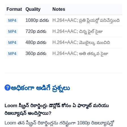
Format
Quality
Notes
1080p వరకు
H.264+AAC; ప్రతి ప్లేయర్లో పనిచేస్తుంది
MP4
720p వరకు
H.264+AAC; చిన్న ఫైల్ సైజు
MP4
480p వరకు
H.264+AAC; మొబైల్కు మంచిది
MP4
360p వరకు
H.264+AAC; అతి తక్కువ సైజు
MP4
అధికంగా అడిగే ప్రశ్నలు
Loom స్క్రీన్ రికార్డింగ్లు డౌన్లోడ్ కోసం ఏ ఫార్మాట్ మరియు
రిజల్యూషన్ అందిస్తాయి?
Loom తన స్క్రీన్ రికార్డింగ్లను గరిష్టంగా 1080p రిజల్యూషన్తో