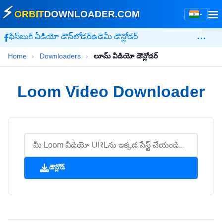
⚡
☰
ORBIT
DOWNLOADER
.COM
▾
…
ఫేస్‌బుక్ వీడియో డౌన్‌లోడర్
ఉడెమీ డౌన్లోడర్
Home
›
Downloaders
›
లూమ్ వీడియో డౌన్లోడర్
Loom Video Downloader
డౌన్లోడ్