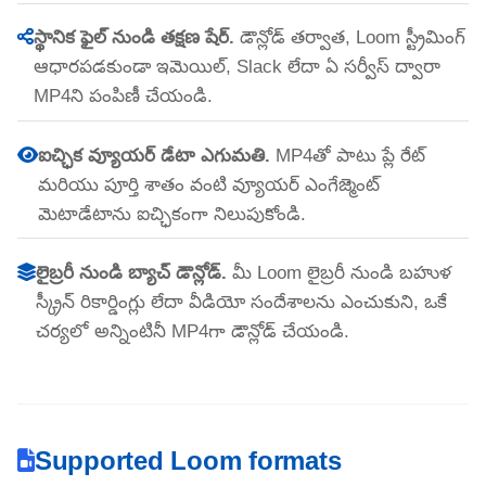
స్థానిక ఫైల్ నుండి తక్షణ షేర్.
డౌన్లోడ్ తర్వాత, Loom స్ట్రీమింగ్
ఆధారపడకుండా ఇమెయిల్, Slack లేదా ఏ సర్వీస్ ద్వారా
MP4ని పంపిణీ చేయండి.
ఐచ్ఛిక వ్యూయర్ డేటా ఎగుమతి.
MP4తో పాటు ప్లే రేట్
మరియు పూర్తి శాతం వంటి వ్యూయర్ ఎంగేజ్మెంట్
మెటాడేటాను ఐచ్ఛికంగా నిలుపుకోండి.
లైబ్రరీ నుండి బ్యాచ్ డౌన్లోడ్.
మీ Loom లైబ్రరీ నుండి బహుళ
స్క్రీన్ రికార్డింగ్లు లేదా వీడియో సందేశాలను ఎంచుకుని, ఒకే
చర్యలో అన్నింటినీ MP4గా డౌన్లోడ్ చేయండి.
Supported Loom formats