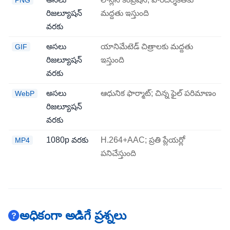
PNG
రిజల్యూషన్
మద్దతు ఇస్తుంది
వరకు
అసలు
యానిమేటెడ్ చిత్రాలకు మద్దతు
GIF
రిజల్యూషన్
ఇస్తుంది
వరకు
అసలు
ఆధునిక ఫార్మాట్; చిన్న ఫైల్ పరిమాణం
WebP
రిజల్యూషన్
వరకు
1080p వరకు
H.264+AAC; ప్రతి ప్లేయర్లో
MP4
పనిచేస్తుంది
అధికంగా అడిగే ప్రశ్నలు