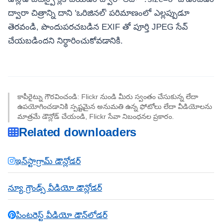
ద్వారా చిత్రాన్ని దాని 'ఒరిజినల్' పరిమాణంలో ఎల్లప్పుడూ
తెరవండి, పొందుపరచబడిన EXIF తో పూర్తి JPEG సేవ్
చేయబడిందని నిర్ధారించుకోవడానికి.
కాపీరైట్ను గౌరవించండి: Flickr నుండి మీరు స్వంతం చేసుకున్న లేదా
ఉపయోగించడానికి స్పష్టమైన అనుమతి ఉన్న ఫోటోలు లేదా వీడియోలను
మాత్రమే డౌన్లోడ్ చేయండి, Flickr సేవా నిబంధనల ప్రకారం.
Related downloaders
ఇన్‌స్టాగ్రామ్ డౌన్లోడర్
న్యూ గ్రౌండ్స్ వీడియో డౌన్లోడర్
పింటరెస్ట్ వీడియో డౌన్‌లోడర్