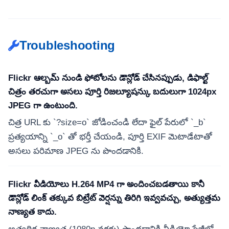
Troubleshooting
Flickr ఆల్బమ్ నుండి ఫోటోలను డౌన్లోడ్ చేసినప్పుడు, డిఫాల్ట్
చిత్రం తరచుగా అసలు పూర్తి రిజల్యూషన్కు బదులుగా 1024px
JPEG గా ఉంటుంది.
చిత్ర URL కు `?size=o` జోడించండి లేదా ఫైల్ పేరులో `_b`
ప్రత్యయాన్ని `_o` తో భర్తీ చేయండి, పూర్తి EXIF మెటాడేటాతో
అసలు పరిమాణ JPEG ను పొందడానికి.
Flickr వీడియోలు H.264 MP4 గా అందించబడతాయి కానీ
డౌన్లోడ్ లింక్ తక్కువ బిట్రేట్ వెర్షన్ను తిరిగి ఇవ్వవచ్చు, అత్యుత్తమ
నాణ్యత కాదు.