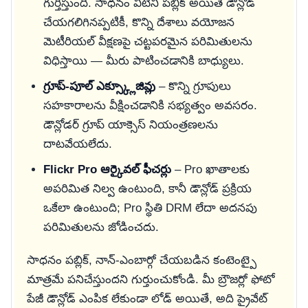
గుర్తిస్తుంది. సాధనం వీటిని పబ్లిక్ అయితే డౌన్లోడ్
చేయగలిగినప్పటికీ, కొన్ని దేశాలు వయోజన
మెటీరియల్ వీక్షణపై చట్టపరమైన పరిమితులను
విధిస్తాయి — మీరు పాటించడానికి బాధ్యులు.
గ్రూప్-పూల్ ఎక్స్క్లూజివ్లు
– కొన్ని గ్రూపులు
సహకారాలను వీక్షించడానికి సభ్యత్వం అవసరం.
డౌన్లోడర్ గ్రూప్ యాక్సెస్ నియంత్రణలను
దాటవేయలేదు.
Flickr Pro ఆర్కైవల్ ఫీచర్లు
– Pro ఖాతాలకు
అపరిమిత నిల్వ ఉంటుంది, కానీ డౌన్లోడ్ ప్రక్రియ
ఒకేలా ఉంటుంది; Pro స్థితి DRM లేదా అదనపు
పరిమితులను జోడించదు.
సాధనం పబ్లిక్, నాన్-ఎంబార్గో చేయబడిన కంటెంట్పై
మాత్రమే పనిచేస్తుందని గుర్తుంచుకోండి. మీ బ్రౌజర్లో ఫోటో
పేజీ డౌన్లోడ్ ఎంపిక లేకుండా లోడ్ అయితే, అది ప్రైవేట్