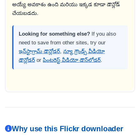
అయ్యే అవకాశం ఉంది మరియు ఇక్కడ కూడా డౌన్లోడ్
చేయబడదు.
Looking for something else?
If you also
need to save from other sites, try our
ఇన్‌స్టాగ్రామ్ డౌన్లోడర్
,
న్యూ గ్రౌండ్స్ వీడియో
డౌన్లోడర్
or
పింటరెస్ట్ వీడియో డౌన్‌లోడర్
.
Why use this Flickr downloader