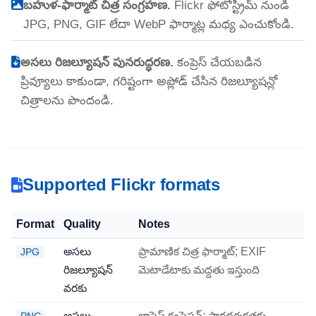
బహుళ-ఫార్మాట్ చిత్ర సంగ్రహణ.
Flickr ఫోటోస్ట్రీమ్ నుండి
JPG, PNG, GIF లేదా WebP ఫార్మాట్ల మధ్య ఎంచుకోండి.
అసలు రిజల్యూషన్ పునరుద్ధరణ.
కంప్రెస్ చేయబడిన
ప్రివ్యూలు కాకుండా, గరిష్టంగా అప్లోడ్ చేసిన రిజల్యూషన్లో
చిత్రాలను పొందండి.
Supported Flickr formats
Format
Quality
Notes
అసలు
ప్రామాణిక చిత్ర ఫార్మాట్; EXIF
JPG
రిజల్యూషన్
మెటాడేటాకు మద్దతు ఇస్తుంది
వరకు
అసలు
లాస్లెస్ కంప్రెషన్; పారదర్శకతకు