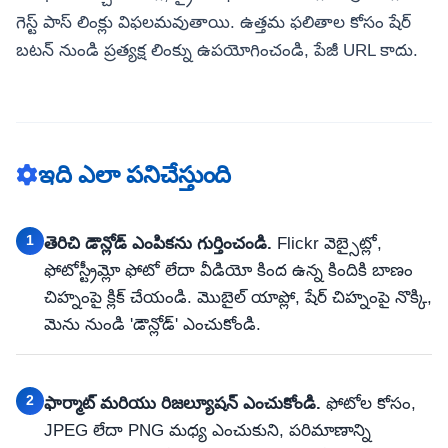
గెస్ట్ పాస్ లింక్లు విఫలమవుతాయి. ఉత్తమ ఫలితాల కోసం షేర్
బటన్ నుండి ప్రత్యక్ష లింక్ను ఉపయోగించండి, పేజీ URL కాదు.
ఇది ఎలా పనిచేస్తుంది
1
తెరిచి డౌన్లోడ్ ఎంపికను గుర్తించండి.
Flickr వెబ్సైట్లో,
ఫోటోస్ట్రీమ్లో ఫోటో లేదా వీడియో కింద ఉన్న కిందికి బాణం
చిహ్నంపై క్లిక్ చేయండి. మొబైల్ యాప్లో, షేర్ చిహ్నంపై నొక్కి,
మెను నుండి 'డౌన్లోడ్' ఎంచుకోండి.
2
ఫార్మాట్ మరియు రిజల్యూషన్ ఎంచుకోండి.
ఫోటోల కోసం,
JPEG లేదా PNG మధ్య ఎంచుకుని, పరిమాణాన్ని