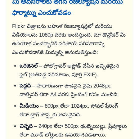
మీ అవసరాలకు తగిన రిజల్యూషన్ మరియు
ఫార్మాట్ను ఎంచుకోవడం
Flickr చిత్రాలను బహుళ రిజల్యూషన్లలో మరియు
వీడియోలను 1080p వరకు అందిస్తుంది. మా డౌన్లోడర్ మీ
ఉపయోగ సందర్భానికి సరిపోయే పరిమాణాన్ని
ఎంచుకోవడానికి మిమ్మల్ని అనుమతిస్తుంది:
ఒరిజినల్
– ఫోటోగ్రాఫర్ అప్లోడ్ చేసిన ఖచ్చితమైన
ఫైల్ (అతిపెద్ద పరిమాణం, పూర్తి EXIF).
పెద్దది
– సాధారణంగా పొడవైన వైపు 2048px,
వాల్పేపర్ లేదా A4 వరకు ప్రింటింగ్ కోసం మంచిది.
మీడియం
– 800px లేదా 1024px, సోషల్ షేరింగ్
లేదా బ్లాగ్ పోస్ట్లకు అనువైనది.
చిన్నది
– 240px లేదా 500px థంబ్నెయిల్లు, ప్రివ్యూలు
లేదా మూడ్ బోర్డులకు ఉపయోగపడతాయి.