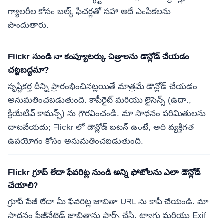
గ్యాలరీల కోసం బల్క్ ఫీచర్లతో సహా అదే ఎంపికలను
పొందుతారు.
Flickr నుండి నా కంప్యూటర్కు చిత్రాలను డౌన్లోడ్ చేయడం
చట్టబద్ధమా?
సృష్టికర్త దీన్ని ప్రారంభించినట్లయితే మాత్రమే డౌన్లోడ్ చేయడం
అనుమతించబడుతుంది. కాపీరైట్ మరియు లైసెన్స్ (ఉదా.,
క్రియేటివ్ కామన్స్) ను గౌరవించండి. మా సాధనం పరిమితులను
దాటవేయదు; Flickr లో డౌన్లోడ్ బటన్ ఉంటే, అది వ్యక్తిగత
ఉపయోగం కోసం అనుమతించబడుతుంది.
Flickr గ్రూప్ లేదా ఫేవరిట్ల నుండి అన్ని ఫోటోలను ఎలా డౌన్లోడ్
చేయాలి?
గ్రూప్ పేజీ లేదా మీ ఫేవరిట్ల జాబితా URL ను కాపీ చేయండి. మా
సాధనం పేజీనేటెడ్ జాబితాను పార్స్ చేసి, ట్యాగ్లు మరియు Exif