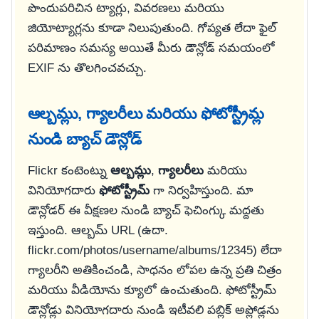
పొందుపరిచిన ట్యాగ్లు, వివరణలు మరియు
జియోట్యాగ్లను కూడా నిలుపుతుంది. గోప్యత లేదా ఫైల్
పరిమాణం సమస్య అయితే మీరు డౌన్లోడ్ సమయంలో
EXIF ను తొలగించవచ్చు.
ఆల్బమ్లు, గ్యాలరీలు మరియు ఫోటోస్ట్రీమ్ల
నుండి బ్యాచ్ డౌన్లోడ్
Flickr కంటెంట్ను
ఆల్బమ్లు
,
గ్యాలరీలు
మరియు
వినియోగదారు
ఫోటోస్ట్రీమ్
గా నిర్వహిస్తుంది. మా
డౌన్లోడర్ ఈ వీక్షణల నుండి బ్యాచ్ ఫెచింగ్కు మద్దతు
ఇస్తుంది. ఆల్బమ్ URL (ఉదా.
flickr.com/photos/username/albums/12345
) లేదా
గ్యాలరీని అతికించండి, సాధనం లోపల ఉన్న ప్రతి చిత్రం
మరియు వీడియోను క్యూలో ఉంచుతుంది. ఫోటోస్ట్రీమ్
డౌన్లోడ్లు వినియోగదారు నుండి ఇటీవలి పబ్లిక్ అప్లోడ్లను