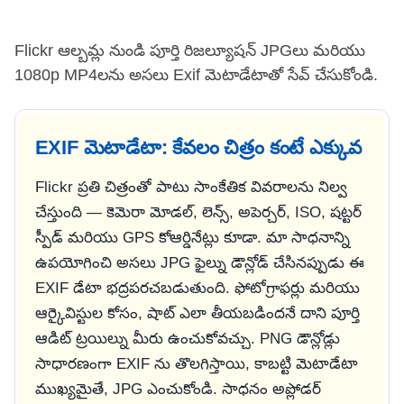
Flickr ఆల్బమ్ల నుండి పూర్తి రిజల్యూషన్ JPGలు మరియు
1080p MP4లను అసలు Exif మెటాడేటాతో సేవ్ చేసుకోండి.
EXIF మెటాడేటా: కేవలం చిత్రం కంటే ఎక్కువ
Flickr ప్రతి చిత్రంతో పాటు సాంకేతిక వివరాలను నిల్వ
చేస్తుంది — కెమెరా మోడల్, లెన్స్, అపెర్చర్, ISO, షట్టర్
స్పీడ్ మరియు GPS కోఆర్డినేట్లు కూడా. మా సాధనాన్ని
ఉపయోగించి అసలు JPG ఫైల్ను డౌన్లోడ్ చేసినప్పుడు ఈ
EXIF డేటా భద్రపరచబడుతుంది. ఫోటోగ్రాఫర్లు మరియు
ఆర్కైవిస్టుల కోసం, షాట్ ఎలా తీయబడిందనే దాని పూర్తి
ఆడిట్ ట్రయిల్ను మీరు ఉంచుకోవచ్చు. PNG డౌన్లోడ్లు
సాధారణంగా EXIF ను తొలగిస్తాయి, కాబట్టి మెటాడేటా
ముఖ్యమైతే, JPG ఎంచుకోండి. సాధనం అప్లోడర్