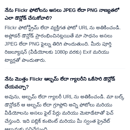
నేను Flickr ఫోటోలను అసలు JPEG లేదా PNG నాణ్యతలో
ఎలా డౌన్లోడ్ చేసుకోవాలి?
Flickr ఫోటోస్ట్రీమ్ లేదా వ్యక్తిగత ఫోటో URL ను అతికించండి.
అప్లోడర్ డౌన్లోడ్ ప్రారంభించినట్లయితే మా సాధనం అసలు
JPEG లేదా PNG ఫైల్ను తిరిగి పొందుతుంది. మీరు పూర్తి
రిజల్యూషన్ (వీడియోలకు 1080p వరకు) Exif మరియు
ట్యాగ్లతో పొందుతారు.
నేను మొత్తం Flickr ఆల్బమ్ లేదా గ్యాలరీని ఒకేసారి డౌన్లోడ్
చేయవచ్చా?
అవును, ఆల్బమ్ లేదా గ్యాలరీ URL ను అతికించండి. మా బల్క్
డౌన్లోడర్ ఆ ఆల్బమ్ లేదా గ్రూప్లోని అన్ని ఫోటోలు మరియు
వీడియోలను అసలు ఫైల్ పేర్లు మరియు మెటాడేటాతో ఫెచ్
చేస్తుంది. ఇది పబ్లిక్ కంటెంట్ మరియు మీ స్వంత ప్రైవేట్
ఆల్బమ్లకు పనిచేస్తుంది.