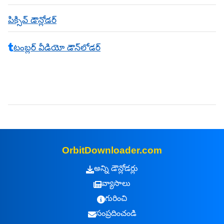
పిక్సివ్ డౌన్లోడర్
టంబ్లర్ వీడియో డౌన్‌లోడర్
OrbitDownloader.com
అన్ని డౌన్లోడర్లు
వ్యాసాలు
గురించి
సంప్రదించండి