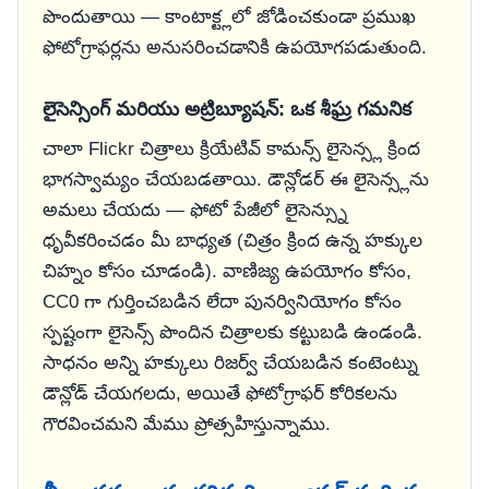
పొందుతాయి — కాంటాక్ట్లలో జోడించకుండా ప్రముఖ
ఫోటోగ్రాఫర్లను అనుసరించడానికి ఉపయోగపడుతుంది.
లైసెన్సింగ్ మరియు అట్రిబ్యూషన్: ఒక శీఘ్ర గమనిక
చాలా Flickr చిత్రాలు క్రియేటివ్ కామన్స్ లైసెన్స్ల క్రింద
భాగస్వామ్యం చేయబడతాయి. డౌన్లోడర్ ఈ లైసెన్స్లను
అమలు చేయదు — ఫోటో పేజీలో లైసెన్స్ను
ధృవీకరించడం మీ బాధ్యత (చిత్రం క్రింద ఉన్న హక్కుల
చిహ్నం కోసం చూడండి). వాణిజ్య ఉపయోగం కోసం,
CC0 గా గుర్తించబడిన లేదా పునర్వినియోగం కోసం
స్పష్టంగా లైసెన్స్ పొందిన చిత్రాలకు కట్టుబడి ఉండండి.
సాధనం అన్ని హక్కులు రిజర్వ్ చేయబడిన కంటెంట్ను
డౌన్లోడ్ చేయగలదు, అయితే ఫోటోగ్రాఫర్ కోరికలను
గౌరవించమని మేము ప్రోత్సహిస్తున్నాము.