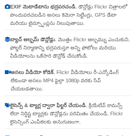
EXIF మెటాడేటాను భద్రపరచండి.
డౌన్లోడ్లు Flickr చిత్రాలలో
పొందుపరచబడిన అసలు కెమెరా సెట్టింగ్లు, GPS డేటా
మరియు టైమ్స్టాంప్లను నిలుపుతాయి.
బ్యాచ్ ఆల్బమ్ డౌన్లోడ్లు.
మొత్తం Flickr ఆల్బమ్ను ఎంచుకుని,
ఫోల్డర్ నిర్మాణాన్ని భద్రపరుస్తూ అన్ని ఫోటోలు మరియు
వీడియోలను ఒకేసారి డౌన్లోడ్ చేసుకోండి.
అసలు వీడియో కోడెక్.
Flickr వీడియోలు రీ-ఎన్కోడింగ్
లేకుండా అసలు MP4 ఫైల్గా 1080p వరకు సేవ్
చేయబడతాయి.
లైసెన్స్ & ట్యాగ్ల ద్వారా ఫిల్టర్ చేయండి.
క్రియేటివ్ కామన్స్
లేదా నిర్దిష్ట ట్యాగ్లకు డౌన్లోడ్లను పరిమితం చేయండి, Flickr
లైసెన్సింగ్ ఎంపికలకు అనుగుణంగా.