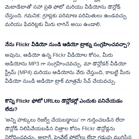
మెటాడేటాతో సహా ప్రతి ఫోటో మరియు వీడియోను డౌన్లోడ్
చేస్తుంది. గమనిక: గ్రూప్లకు పరిమాణ పరిమితులు ఉండవచ్చు
మరియు ఫేవరిట్లకు మీరు లాగిన్ అయి ఉండాలి.
నేను Flickr వీడియో నుండి ఆడియో ట్రాక్ను సంగ్రహించవచ్చా?
అవును, ఆడియో ఉన్న Flickr వీడియోల కోసం, మీరు
ఆడియోను MP3 గా సంగ్రహించవచ్చు. మా డౌన్లోడర్ వీడియో
స్ట్రీమ్ (MP4) మరియు ఆడియోను వేరు చేస్తుంది, కాబట్టి మీరు
వీడియో నుండి ఆడియో ట్రాక్ మాత్రమే సేవ్ చేయవచ్చు.
కొన్ని Flickr ఫోటో URLలు డౌన్లోడర్లో ఎందుకు పనిచేయడం
లేదు?
'అన్ని హక్కులు రిజర్వ్ చేయబడ్డాయి' గా గుర్తించబడిన లేదా
డౌన్లోడ్ నిలిపివేయబడిన చిత్రాల కోసం Flickr డౌన్లోడ్లను
నిరోధించవచ్చు. అలాగే, ప్రైవేట్ ఫోటోలు లేదా గడువు ముగిసిన