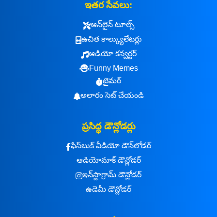
ఇతర సేవలు:
ఆన్‌లైన్ టూల్స్
ఉచిత కాల్క్యులేటర్లు
ఆడియో కన్వర్టర్
Funny Memes
టైమర్
అలారం సెట్ చేయండి
ప్రసిద్ధ డౌన్లోడర్లు
ఫేస్‌బుక్ వీడియో డౌన్‌లోడర్
ఆడియోమాక్ డౌన్లోడర్
ఇన్‌స్టాగ్రామ్ డౌన్లోడర్
ఉడెమీ డౌన్లోడర్