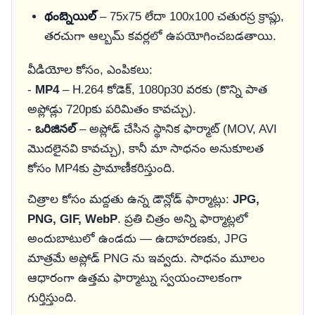
థంబ్నెయిల్
– 75x75 లేదా 100x100 చతురస్ర క్రాప్లు,
తరచుగా ఆల్బమ్ కవర్లలో ఉపయోగించబడతాయి.
వీడియోల కోసం, ఎంపికలు:
-
MP4
– H.264 కోడెక్, 1080p30 వరకు (కొన్ని పాత
అప్లోడ్లు 720pకు పరిమితం కావచ్చు).
-
ఒరిజినల్
– అప్లోడ్ చేసిన స్థానిక ఫార్మాట్ (MOV, AVI
మొదలైనవి కావచ్చు), కానీ మా సాధనం అనుకూలత
కోసం MP4కు ప్రామాణీకరిస్తుంది.
చిత్రాల కోసం మద్దతు ఉన్న డౌన్లోడ్ ఫార్మాట్లు:
JPG,
PNG, GIF, WebP
. ప్రతి చిత్రం అన్ని ఫార్మాట్లలో
అందుబాటులో ఉండదు — ఉదాహరణకు, JPG
మాత్రమే అప్లోడ్ PNG ను ఇవ్వదు. సాధనం మూలం
ఆధారంగా ఉత్తమ ఫార్మాట్ను స్వయంచాలకంగా
గుర్తిస్తుంది.