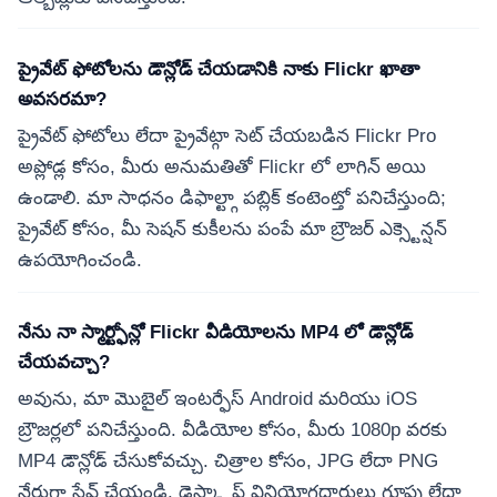
ప్రైవేట్ ఫోటోలను డౌన్లోడ్ చేయడానికి నాకు Flickr ఖాతా
అవసరమా?
ప్రైవేట్ ఫోటోలు లేదా ప్రైవేట్గా సెట్ చేయబడిన Flickr Pro
అప్లోడ్ల కోసం, మీరు అనుమతితో Flickr లో లాగిన్ అయి
ఉండాలి. మా సాధనం డిఫాల్ట్గా పబ్లిక్ కంటెంట్తో పనిచేస్తుంది;
ప్రైవేట్ కోసం, మీ సెషన్ కుకీలను పంపే మా బ్రౌజర్ ఎక్స్టెన్షన్
ఉపయోగించండి.
నేను నా స్మార్ట్ఫోన్లో Flickr వీడియోలను MP4 లో డౌన్లోడ్
చేయవచ్చా?
అవును, మా మొబైల్ ఇంటర్ఫేస్ Android మరియు iOS
బ్రౌజర్లలో పనిచేస్తుంది. వీడియోల కోసం, మీరు 1080p వరకు
MP4 డౌన్లోడ్ చేసుకోవచ్చు. చిత్రాల కోసం, JPG లేదా PNG
నేరుగా సేవ్ చేయండి. డెస్క్టాప్ వినియోగదారులు గ్రూప్లు లేదా