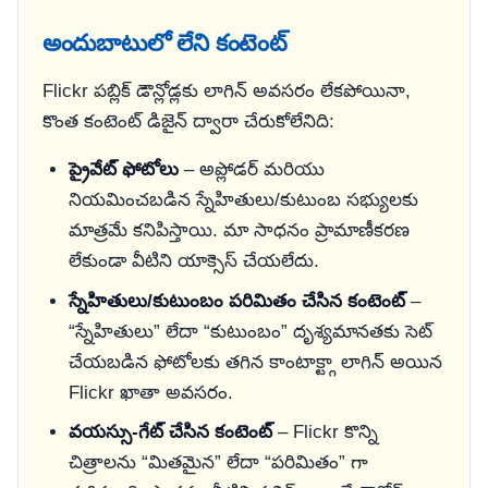
అందుబాటులో లేని కంటెంట్
Flickr పబ్లిక్ డౌన్లోడ్లకు లాగిన్ అవసరం లేకపోయినా,
కొంత కంటెంట్ డిజైన్ ద్వారా చేరుకోలేనిది:
ప్రైవేట్ ఫోటోలు
– అప్లోడర్ మరియు
నియమించబడిన స్నేహితులు/కుటుంబ సభ్యులకు
మాత్రమే కనిపిస్తాయి. మా సాధనం ప్రామాణీకరణ
లేకుండా వీటిని యాక్సెస్ చేయలేదు.
స్నేహితులు/కుటుంబం పరిమితం చేసిన కంటెంట్
–
“స్నేహితులు” లేదా “కుటుంబం” దృశ్యమానతకు సెట్
చేయబడిన ఫోటోలకు తగిన కాంటాక్ట్గా లాగిన్ అయిన
Flickr ఖాతా అవసరం.
వయస్సు-గేట్ చేసిన కంటెంట్
– Flickr కొన్ని
చిత్రాలను “మితమైన” లేదా “పరిమితం” గా