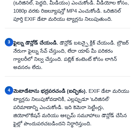
(ఒరిజినల్, పెద్దది, మీడియం) ఎంచుకోండి. వీడియోల కోసం,
1080p వరకు రిజల్యూషన్తో MP4 ఎంచుకోండి. ఒరిజినల్
పూర్తి EXIF డేటా మరియు ట్యాగ్లను నిలుపుతుంది.
3
ఫైల్ను డౌన్లోడ్ చేయండి.
డౌన్లోడ్ బటన్పై క్లిక్ చేయండి. బ్రౌజర్
నేరుగా ఫైల్ను సేవ్ చేస్తుంది, లేదా యాప్ మీ పరికరం
గ్యాలరీలో నిల్వ చేస్తుంది. పబ్లిక్ కంటెంట్ కోసం లాగిన్
అవసరం లేదు.
4
మెటాడేటాను భద్రపరచండి (ఐచ్ఛికం).
EXIF డేటా మరియు
ట్యాగ్లను నిలుపుకోవడానికి, ఎల్లప్పుడూ 'ఒరిజినల్'
పరిమాణాన్ని ఎంచుకోండి. ఇది కెమెరా సెట్టింగ్లు,
జియోలొకేషన్ మరియు ఆల్బమ్ సమూహాలు డౌన్లోడ్ చేసిన
ఫైల్లో పొందుపరచబడిందని నిర్ధారిస్తుంది.