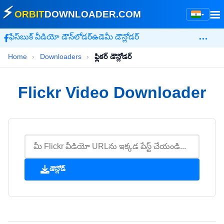
⚡
☰
ORBIT
DOWNLOADER
.COM
▾
…
ఫేస్‌బుక్ వీడియో డౌన్‌లోడర్
ఉడెమీ డౌన్లోడర్
Home
›
Downloaders
›
ఫ్లికర్ డౌన్లోడర్
Flickr Video Downloader
డౌన్లోడ్