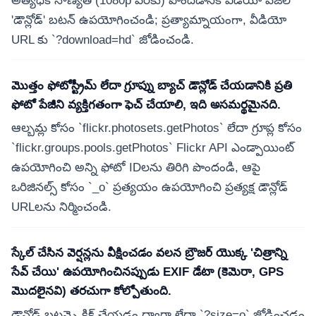
అత్యధిక నాణ్యత (1080p వరకు) పొందడానికి వీడియో పేజీలో
'డౌన్లోడ్' బటన్ ఉపయోగించండి; ప్రత్యామ్నాయంగా, వీడియో
URL కు `?download=hd` జోడించండి.
మొత్తం ఫోటోస్ట్రీమ్ లేదా గ్రూప్ను బ్యాచ్ డౌన్లోడ్ చేయడానికి ప్రతి
ఫోటో పేజీని వ్యక్తిగతంగా ఫెచ్ చేయాలి, ఇది అసమర్థమైనది.
ఆల్బమ్ల కోసం `flickr.photosets.getPhotos` లేదా గ్రూప్ల కోసం
`flickr.groups.pools.getPhotos` Flickr API ఎండ్పాయింట్
ఉపయోగించి అన్ని ఫోటో IDలను తిరిగి పొందండి, ఆపై
ఒరిజినల్స్ కోసం `_o` ప్రత్యయం ఉపయోగించి ప్రత్యక్ష డౌన్లోడ్
URLలను నిర్మించండి.
స్కేల్ చేసిన వెర్షన్లను వీక్షించడం వలన బ్రౌజర్ యొక్క 'చిత్రాన్ని
సేవ్ చేయి' ఉపయోగించినప్పుడు EXIF డేటా (కెమెరా, GPS
మొదలైనవి) తరచుగా కోల్పోతుంది.
డౌన్లోడ్ బటన్పై క్లిక్ చేయడం ద్వారా లేదా `?size=o` జోడించడం