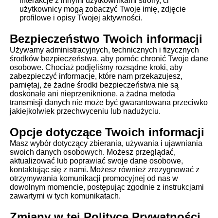
interakcje z innymi użytkownikami strony, ci
użytkownicy mogą zobaczyć Twoje imię, zdjęcie
profilowe i opisy Twojej aktywności.
Bezpieczeństwo Twoich informacji
Używamy administracyjnych, technicznych i fizycznych
środków bezpieczeństwa, aby pomóc chronić Twoje dane
osobowe. Chociaż podjęliśmy rozsądne kroki, aby
zabezpieczyć informacje, które nam przekazujesz,
pamiętaj, że żadne środki bezpieczeństwa nie są
doskonałe ani nieprzeniknione, a żadna metoda
transmisji danych nie może być gwarantowana przeciwko
jakiejkolwiek przechwyceniu lub nadużyciu.
Opcje dotyczące Twoich informacji
Masz wybór dotyczący zbierania, używania i ujawniania
swoich danych osobowych. Możesz przeglądać,
aktualizować lub poprawiać swoje dane osobowe,
kontaktując się z nami. Możesz również zrezygnować z
otrzymywania komunikacji promocyjnej od nas w
dowolnym momencie, postępując zgodnie z instrukcjami
zawartymi w tych komunikatach.
Zmiany w tej Polityce Prywatności