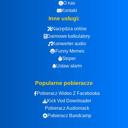
O nas
Kontakt
Inne usługi:
Narzędzia online
Darmowe kalkulatory
Konwerter audio
Funny Memes
Stoper
Ustaw alarm
Popularne pobieracze
Pobieracz Wideo Z Facebooka
Kick Vod Downloader
Pobieracz Audiomack
Pobieracz Bandcamp