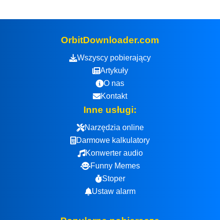
OrbitDownloader.com
Wszyscy pobierający
Artykuły
O nas
Kontakt
Inne usługi:
Narzędzia online
Darmowe kalkulatory
Konwerter audio
Funny Memes
Stoper
Ustaw alarm