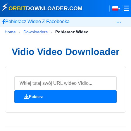
⚡
☰
ORBIT
DOWNLOADER
.COM
▾
…
Pobieracz Wideo Z Facebooka
Home
›
Downloaders
›
Pobieracz Wideo
Vidio Video Downloader
Pobierz