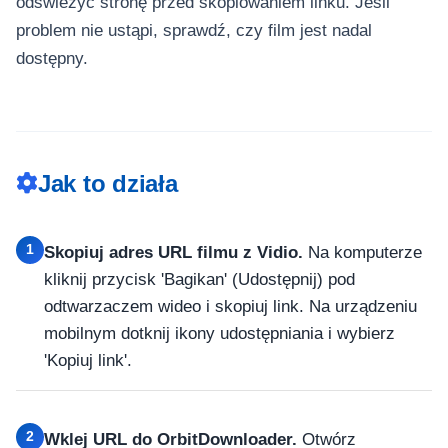
odświeżyć stronę przed skopiowaniem linku. Jeśli
problem nie ustąpi, sprawdź, czy film jest nadal
dostępny.
Jak to działa
1
Skopiuj adres URL filmu z Vidio.
Na komputerze
kliknij przycisk 'Bagikan' (Udostępnij) pod
odtwarzaczem wideo i skopiuj link. Na urządzeniu
mobilnym dotknij ikony udostępniania i wybierz
'Kopiuj link'.
2
Wklej URL do OrbitDownloader.
Otwórz