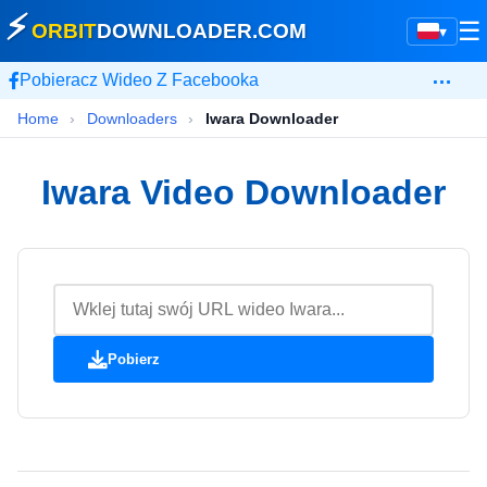
⚡
☰
ORBIT
DOWNLOADER
.COM
▾
…
Pobieracz Wideo Z Facebooka
Home
›
Downloaders
›
Iwara Downloader
Iwara Video Downloader
Pobierz