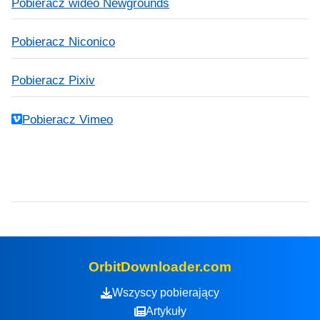
Pobieracz wideo Newgrounds
Pobieracz Niconico
Pobieracz Pixiv
Pobieracz Vimeo
OrbitDownloader.com
Wszyscy pobierający
Artykuły