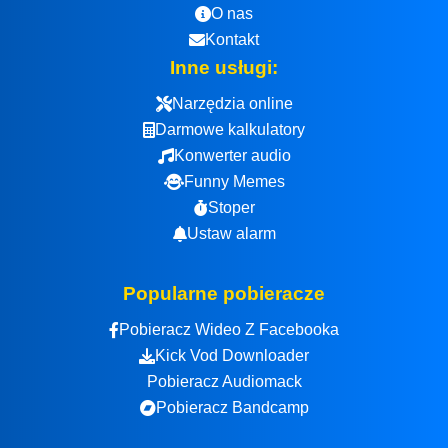
O nas
Kontakt
Inne usługi:
Narzędzia online
Darmowe kalkulatory
Konwerter audio
Funny Memes
Stoper
Ustaw alarm
Popularne pobieracze
Pobieracz Wideo Z Facebooka
Kick Vod Downloader
Pobieracz Audiomack
Pobieracz Bandcamp