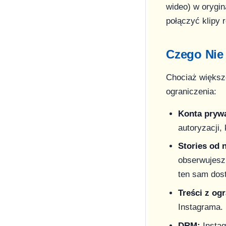
wideo) w orygin
połączyć klipy 
Czego Nie
Chociaż większo
ograniczenia:
Konta pryw
autoryzacji,
Stories od
obserwujesz 
ten sam dos
Treści z o
Instagrama. 
DRM:
Instag