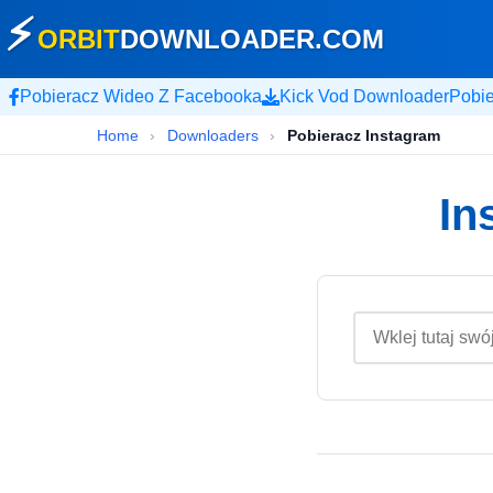
⚡
ORBIT
DOWNLOADER
.COM
Pobieracz Wideo Z Facebooka
Kick Vod Downloader
Pobi
Home
›
Downloaders
›
Pobieracz Instagram
In