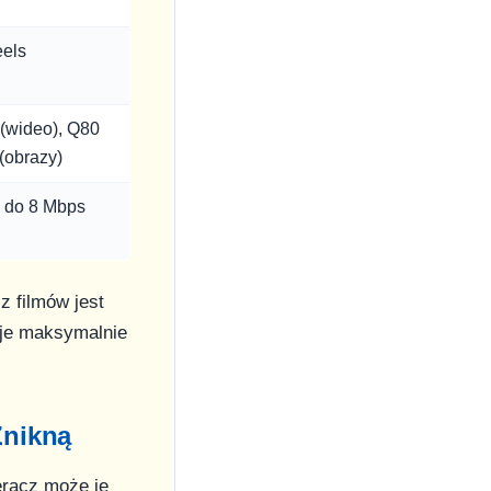
eels
(wideo), Q80
(obrazy)
 do 8 Mbps
z filmów jest
uje maksymalnie
Znikną
eracz może je