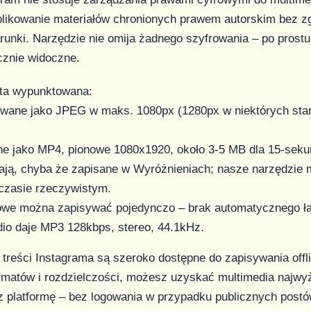
likowanie materiałów chronionych prawem autorskim bez 
unki. Narzędzie nie omija żadnego szyfrowania – po prostu 
icznie widoczne.
sta wypunktowana:
sywane jako JPEG w maks. 1080px (1280px w niektórych sta
ane jako MP4, pionowe 1080x1920, około 3-5 MB dla 15-seku
sają, chyba że zapisane w Wyróżnieniach; nasze narzędzie 
czasie rzeczywistym.
lowe można zapisywać pojedynczo – brak automatycznego łą
dio daje MP3 128kbps, stereo, 44.1kHz.
treści Instagrama są szeroko dostępne do zapisywania offl
rmatów i rozdzielczości, możesz uzyskać multimedia najwyż
z platformę – bez logowania w przypadku publicznych postó