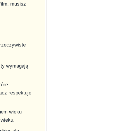
film, musisz
 rzeczywiste
sty wymagają
tóre
acz respektuje
nem wieku
 wieku.
diów, ale