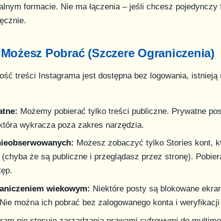
alnym formacie. Nie ma łączenia – jeśli chcesz pojedynczy 
ręcznie.
 Możesz Pobrać (Szczere Ograniczenia)
ść treści Instagrama jest dostępna bez logowania, istnieją
atne:
Możemy pobierać tylko treści publiczne. Prywatne po
 która wykracza poza zakres narzędzia.
 nieobserwowanych:
Możesz zobaczyć tylko Stories kont, k
(chyba że są publiczne i przeglądasz przez stronę). Pobier
tęp.
graniczeniem wiekowym:
Niektóre posty są blokowane ekra
Nie można ich pobrać bez zalogowanego konta i weryfikacji
ram nie stosuje zarządzania prawami cyfrowymi do multime