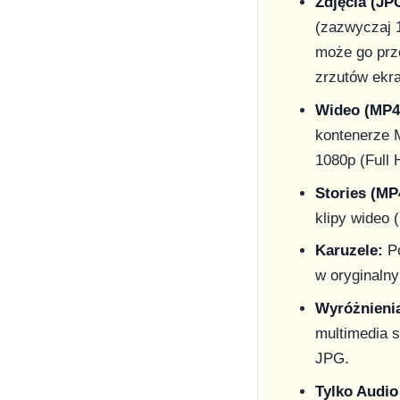
Zdjęcia (JP
(zazwyczaj 1
może go prz
zrzutów ekra
Wideo (MP4
kontenerze 
1080p (Full
Stories (MP
klipy wideo 
Karuzele:
Po
w oryginalny
Wyróżnieni
multimedia s
JPG.
Tylko Audio