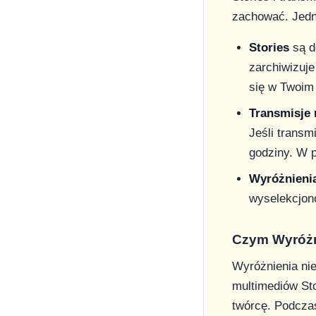
zachować. Jedn
Stories
są d
zarchiwizuje
się w Twoim 
Transmisje
Jeśli transm
godziny. W 
Wyróżnieni
wyselekcjono
Czym Wyróżni
Wyróżnienia ni
multimediów Sto
twórcę. Podczas