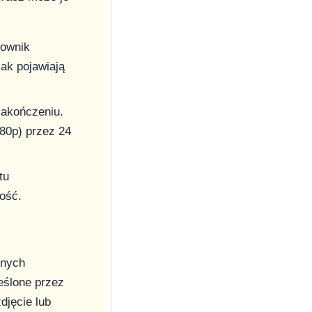
kownik
jak pojawiają
zakończeniu.
080p) przez 24
tu
ość.
lnych
eślone przez
djęcie lub