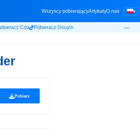
Wszyscy pobierający
Artykuły
O nas
▾
…
obieracz Cda
Pobieracz Douyin
der
Pobierz