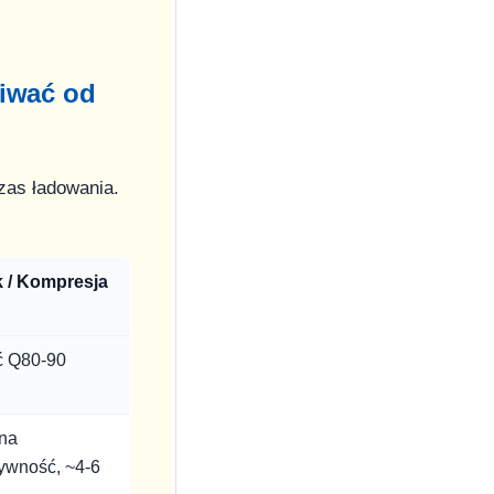
iwać od
zas ładowania.
 / Kompresja
ć Q80-90
na
ywność, ~4-6