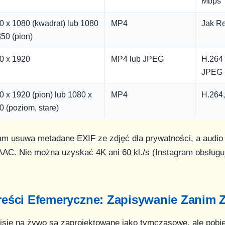
Mbps
0 x 1080 (kwadrat) lub 1080
MP4
Jak R
350 (pion)
0 x 1920
MP4 lub JPEG
H.264 
JPEG 
0 x 1920 (pion) lub 1080 x
MP4
H.264,
0 (poziom, stare)
m usuwa metadane EXIF ze zdjęć dla prywatności, a audio 
AAC. Nie można uzyskać 4K ani 60 kl./s (Instagram obsług
Treści Efemeryczne: Zapisywanie Zanim 
misje na żywo są zaprojektowane jako tymczasowe, ale pobi