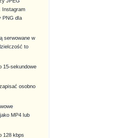
azy JPEG
, Instagram
y PNG dla
 są serwowane w
zielczość to
to 15-sekundowe
 zapisać osobno
tawowe
 jako MP4 lub
o 128 kbps