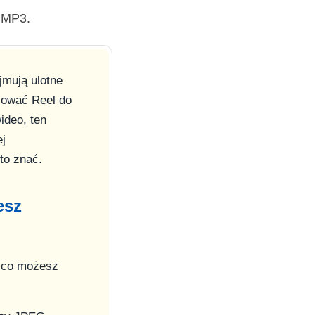
o MP3.
jmują ulotne
izować Reel do
ideo, ten
ej
to znać.
esz
, co możesz