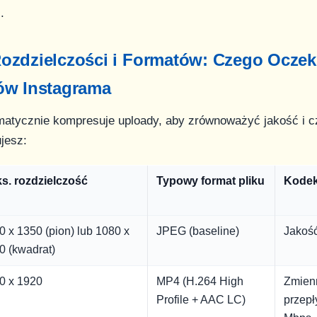
.
ozdzielczości i Formatów: Czego Oczek
ów Instagrama
matycznie kompresuje uploady, aby zrównoważyć jakość i c
jesz:
s. rozdzielczość
Typowy format pliku
Kodek
0 x 1350 (pion) lub 1080 x
JPEG (baseline)
Jakoś
0 (kwadrat)
0 x 1920
MP4 (H.264 High
Zmien
Profile + AAC LC)
przepł