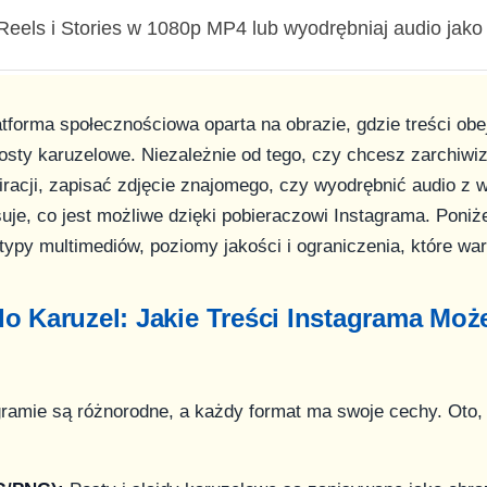
Reels i Stories w 1080p MP4 lub wyodrębniaj audio jak
atforma społecznościowa oparta na obrazie, gdzie treści obe
 posty karuzelowe. Niezależnie od tego, czy chcesz zarchiw
spiracji, zapisać zdjęcie znajomego, czy wyodrębnić audio z w
uje, co jest możliwe dzięki pobieraczowi Instagrama. Poniż
ypy multimediów, poziomy jakości i ograniczenia, które war
o Karuzel: Jakie Treści Instagrama Moż
gramie są różnorodne, a każdy format ma swoje cechy. Oto