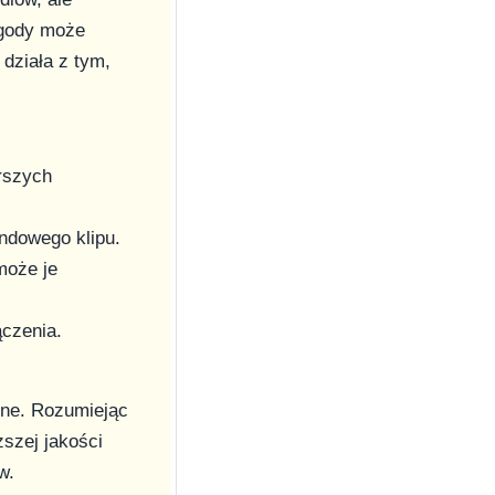
zgody może
działa z tym,
rszych
ndowego klipu.
może je
czenia.
ine. Rozumiejąc
szej jakości
w.