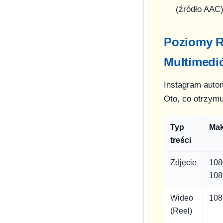
(źródło AAC)
Poziomy R
Multimedi
Instagram auto
Oto, co otrzymu
Typ
Mak
treści
Zdjęcie
108
108
Wideo
108
(Reel)