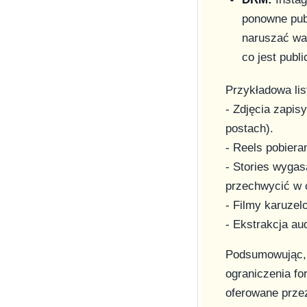
ponowne pub
naruszać war
co jest publ
Przykładowa li
- Zdjęcia zapi
postach).
- Reels pobier
- Stories wyga
przechwycić w 
- Filmy karuze
- Ekstrakcja au
Podsumowując, 
ograniczenia fo
oferowane prze