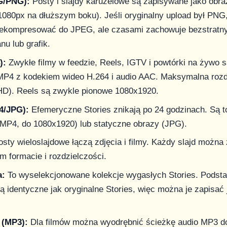
G/PNG):
Posty i slajdy karuzelowe są zapisywane jako obr
080px na dłuższym boku). Jeśli oryginalny upload był PNG
ekompresować do JPEG, ale czasami zachowuje bezstratn
nu lub grafik.
):
Zwykłe filmy w feedzie, Reels, IGTV i powtórki na żywo
MP4 z kodekiem wideo H.264 i audio AAC. Maksymalna rozd
 HD). Reels są zwykle pionowe 1080x1920.
4/JPG):
Efemeryczne Stories znikają po 24 godzinach. Są 
(MP4, do 1080x1920) lub statyczne obrazy (JPG).
sty wieloslajdowe łączą zdjęcia i filmy. Każdy slajd można
m formacie i rozdzielczości.
a:
To wyselekcjonowane kolekcje wygasłych Stories. Pods
ą identyczne jak oryginalne Stories, więc można je zapisać
 (MP3):
Dla filmów można wyodrębnić ścieżkę audio MP3 d