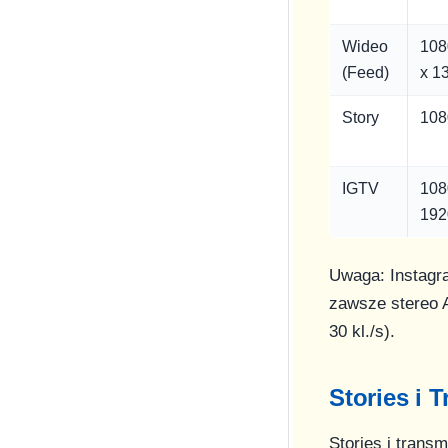
Wideo
108
(Feed)
x 1
Story
108
IGTV
108
192
Uwaga: Instagra
zawsze stereo 
30 kl./s).
Stories i 
Stories i trans