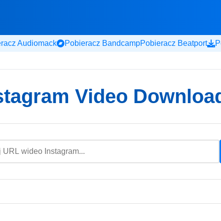
eracz Audiomack
Pobieracz Bandcamp
Pobieracz Beatport
P
stagram Video Downloa