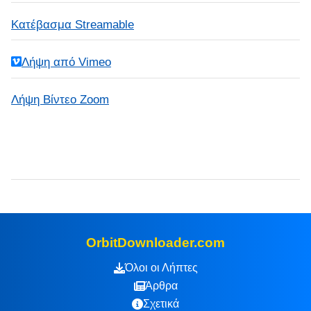
Κατέβασμα Streamable
Λήψη από Vimeo
Λήψη Βίντεο Zoom
OrbitDownloader.com
Όλοι οι Λήπτες
Άρθρα
Σχετικά