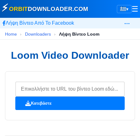
⚡
☰
ORBIT
DOWNLOADER
.COM
▾
…
Λήψη Βίντεο Από Το Facebook
Home
›
Downloaders
›
Λήψη Βίντεο Loom
Loom Video Downloader
Κατεβάστε