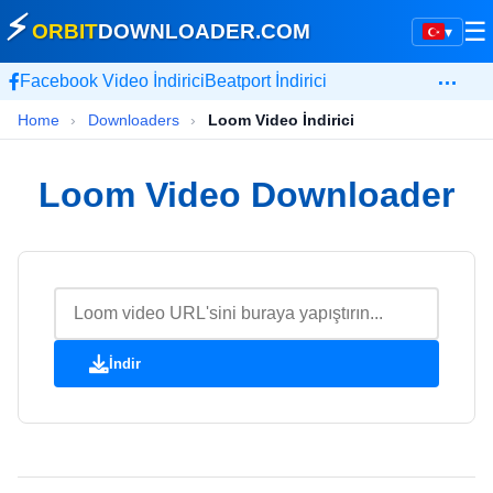
⚡
☰
ORBIT
DOWNLOADER
.COM
▾
…
Facebook Video İndirici
Beatport İndirici
Home
›
Downloaders
›
Loom Video İndirici
Loom Video Downloader
İndir