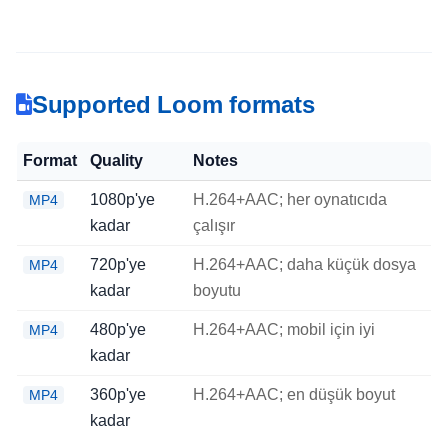
Supported Loom formats
Format
Quality
Notes
1080p'ye
H.264+AAC; her oynatıcıda
MP4
kadar
çalışır
720p'ye
H.264+AAC; daha küçük dosya
MP4
kadar
boyutu
480p'ye
H.264+AAC; mobil için iyi
MP4
kadar
360p'ye
H.264+AAC; en düşük boyut
MP4
kadar