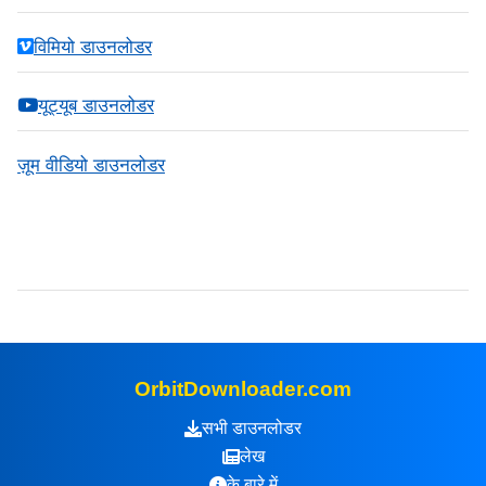
विमियो डाउनलोडर
यूट्यूब डाउनलोडर
ज़ूम वीडियो डाउनलोडर
OrbitDownloader.com
सभी डाउनलोडर
लेख
के बारे में