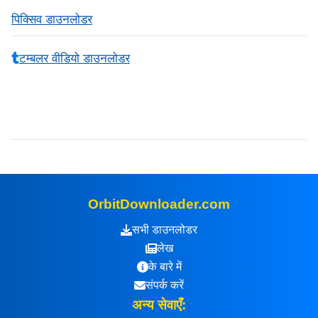
पिक्सिव डाउनलोडर
टम्बलर वीडियो डाउनलोडर
OrbitDownloader.com
सभी डाउनलोडर
लेख
के बारे में
संपर्क करें
अन्य सेवाएँ: