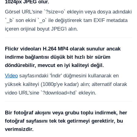
1024px JPEG olur.
Görsel URL'sine `?size=o` ekleyin veya dosya adındaki
`_b` son ekini `_o` ile değiştirerek tam EXIF metadata
içeren orijinal boyut JPEG'i alın.
Flickr videoları H.264 MP4 olarak sunulur ancak
indirme bağlantısı düşük bit hızlı bir sürüm
döndürebilir, mevcut en iyi kaliteyi değil.
Video
sayfasındaki 'İndir' düğmesini kullanarak en
yüksek kaliteyi (1080p'ye kadar) alın; alternatif olarak
video URL'sine `?download=hd` ekleyin.
Bir fotoğraf akışını veya grubu toplu indirmek, her
fotoğraf sayfasını tek tek getirmeyi gerektirir, bu
verimsizdir.