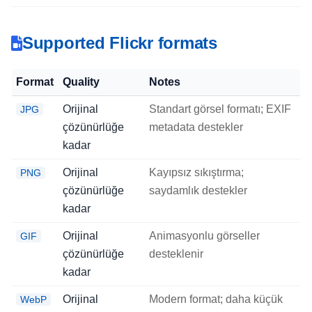
Supported Flickr formats
Format
Quality
Notes
Orijinal
Standart görsel formatı; EXIF
JPG
çözünürlüğe
metadata destekler
kadar
Orijinal
Kayıpsız sıkıştırma;
PNG
çözünürlüğe
saydamlık destekler
kadar
Orijinal
Animasyonlu görseller
GIF
çözünürlüğe
desteklenir
kadar
Orijinal
Modern format; daha küçük
WebP