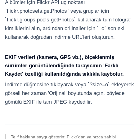
Albümler için Flickr API uç noktası
`flickr.photosets.getPhotos` veya gruplar için
`flickr.groups.pools.getPhotos` kullanarak tüm fotoğraf
kimliklerini alın, ardından orijinaller için `_o` son eki
kullanarak doğrudan indirme URL'leri oluşturun.
EXIF verileri (kamera, GPS vb.), ölçeklenmiş
sürümler görüntülendiğinde tarayıcının 'Farklı
Kaydet' özelliği kullanıldığında sıklıkla kaybolur.
İndirme düğmesine tıklayarak veya `?size=o` ekleyerek
görseli her zaman 'Orijinal' boyutunda açın, böylece
gömülü EXIF ile tam JPEG kaydedilir.
Telif hakkına saygı gösterin: Flickr'dan yalnızca sahibi