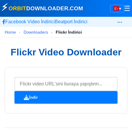
⚡
☰
ORBIT
DOWNLOADER
.COM
▾
…
Facebook Video İndirici
Beatport İndirici
Home
›
Downloaders
›
Flickr İndirici
Flickr Video Downloader
İndir