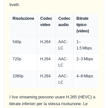
livelli:
Risoluzione
Codec
Codec
Bitrate
video
audio
tipico
(video)
540p
H.264
AAC-
1–
LC
1.5 Mbps
720p
H.264
AAC-
2–3 Mbps
LC
1080p
H.264
AAC-
4–8 Mbps
LC
I live streaming possono usare H.265 (HEVC) a
bitrate inferiori per la stessa risoluzione. Le