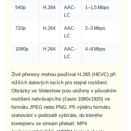
540p
H.264
AAC-
1–1,5 Mbps
LC
720p
H.264
AAC-
2–3 Mbps
LC
1080p
H.264
AAC-
4–8 Mbps
LC
Živé přenosy mohou používat H.265 (HEVC) při
nižších datových tocích pro stejné rozlišení.
Obrázky ve Slideshow jsou uloženy v původním
rozlišení nahrávajícího (často 1080x1920) ve
formátu JPEG nebo PNG. Při výběru formátu
stahování v podstatě vybíráte, do kterého
kontejneru se stream přebalí: MP4