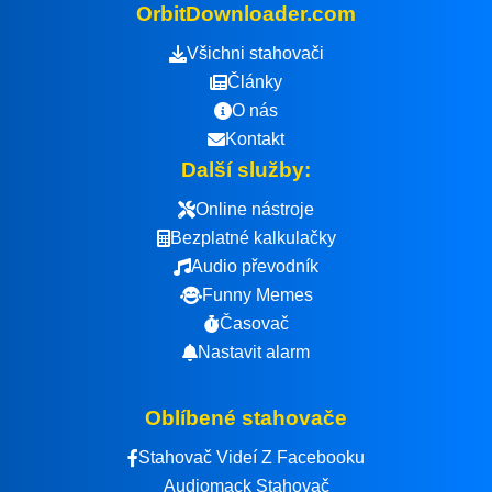
OrbitDownloader.com
Všichni stahovači
Články
O nás
Kontakt
Další služby:
Online nástroje
Bezplatné kalkulačky
Audio převodník
Funny Memes
Časovač
Nastavit alarm
Oblíbené stahovače
Stahovač Videí Z Facebooku
Audiomack Stahovač