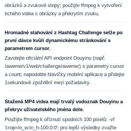
obrázků a zvukové stopy; použijte ffmpeg k vytvoření
tichého videa s obrázky a překrytím zvuku.
Hromadné stahování z Hashtag Challenge selže po
první dávce kvůli dynamickému stránkování s
parametrem cursor.
Zavolejte oficiální API endpoint Douyinu (např.
/aweme/v1/web/challenge/aweme/) s parametry cursor
a count; napodobte hlavičky mobilní aplikace a přidejte
1sekundové zpoždění mezi požadavky.
Stažená MP4 videa mají trvalý vodoznak Douyinu a
překryv uživatelského jména dole.
Použijte ffmpeg k oříznutí spodních 100 pixelů: -vf
'crop=in_w:in_h-100:0:0'; pro lepší výsledky zvažte