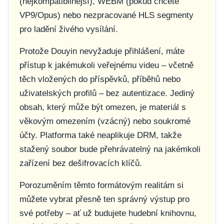
(nejkompatibilnější), WEBM (pokud chcete
VP9/Opus) nebo nezpracované HLS segmenty
pro ladění živého vysílání.
Protože Douyin nevyžaduje přihlášení, máte
přístup k jakémukoli veřejnému videu – včetně
těch vložených do příspěvků, příběhů nebo
uživatelských profilů – bez autentizace. Jediný
obsah, který může být omezen, je materiál s
věkovým omezením (vzácný) nebo soukromé
účty. Platforma také neaplikuje DRM, takže
stažený soubor bude přehrávatelný na jakémkoli
zařízení bez dešifrovacích klíčů.
Porozuměním těmto formátovým realitám si
můžete vybrat přesně ten správný výstup pro
své potřeby – ať už budujete hudební knihovnu,