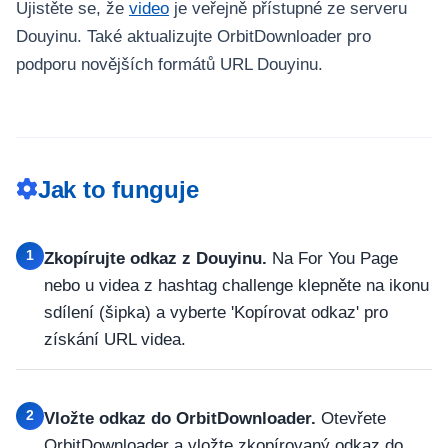
Ujistěte se, že
video
je veřejně přístupné ze serveru
Douyinu. Také aktualizujte OrbitDownloader pro
podporu novějších formátů URL Douyinu.
Jak to funguje
1
Zkopírujte odkaz z Douyinu.
Na For You Page
nebo u videa z hashtag challenge klepněte na ikonu
sdílení (šipka) a vyberte 'Kopírovat odkaz' pro
získání URL videa.
2
Vložte odkaz do OrbitDownloader.
Otevřete
OrbitDownloader a vložte zkopírovaný odkaz do