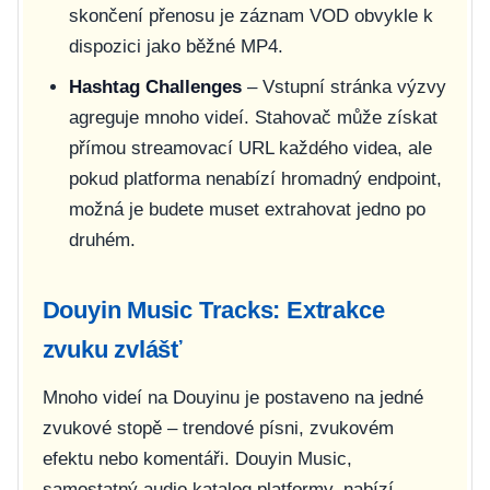
skončení přenosu je záznam VOD obvykle k
dispozici jako běžné MP4.
Hashtag Challenges
– Vstupní stránka výzvy
agreguje mnoho videí. Stahovač může získat
přímou streamovací URL každého videa, ale
pokud platforma nenabízí hromadný endpoint,
možná je budete muset extrahovat jedno po
druhém.
Douyin Music Tracks: Extrakce
zvuku zvlášť
Mnoho videí na Douyinu je postaveno na jedné
zvukové stopě – trendové písni, zvukovém
efektu nebo komentáři. Douyin Music,
samostatný audio katalog platformy, nabízí