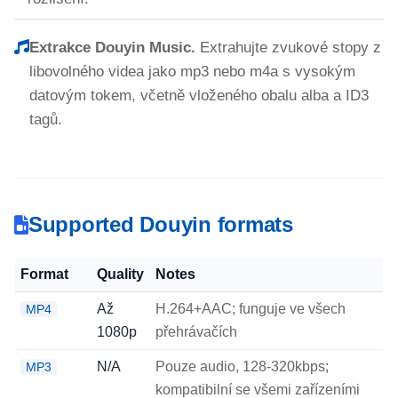
Extrakce Douyin Music.
Extrahujte zvukové stopy z
libovolného videa jako mp3 nebo m4a s vysokým
datovým tokem, včetně vloženého obalu alba a ID3
tagů.
Supported Douyin formats
Format
Quality
Notes
Až
H.264+AAC; funguje ve všech
MP4
1080p
přehrávačích
N/A
Pouze audio, 128-320kbps;
MP3
kompatibilní se všemi zařízeními