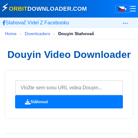
⚡
☰
ORBIT
DOWNLOADER
.COM
▾
…
Stahovač Videí Z Facebooku
Home
›
Downloaders
›
Douyin Stahovač
Douyin Video Downloader
Stáhnout