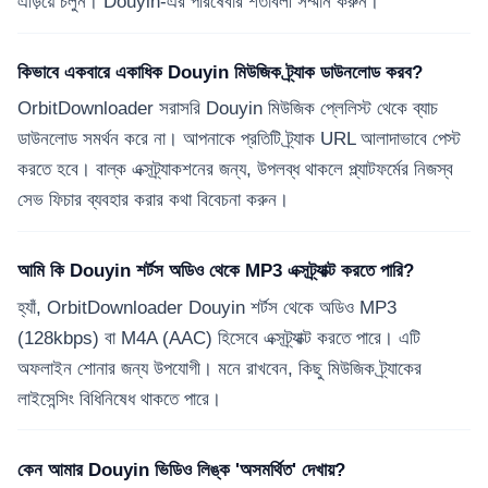
এড়িয়ে চলুন। Douyin-এর পরিষেবার শর্তাবলী সম্মান করুন।
কিভাবে একবারে একাধিক Douyin মিউজিক ট্র্যাক ডাউনলোড করব?
OrbitDownloader সরাসরি Douyin মিউজিক প্লেলিস্ট থেকে ব্যাচ
ডাউনলোড সমর্থন করে না। আপনাকে প্রতিটি ট্র্যাক URL আলাদাভাবে পেস্ট
করতে হবে। বাল্ক এক্সট্র্যাকশনের জন্য, উপলব্ধ থাকলে প্ল্যাটফর্মের নিজস্ব
সেভ ফিচার ব্যবহার করার কথা বিবেচনা করুন।
আমি কি Douyin শর্টস অডিও থেকে MP3 এক্সট্র্যাক্ট করতে পারি?
হ্যাঁ, OrbitDownloader Douyin শর্টস থেকে অডিও MP3
(128kbps) বা M4A (AAC) হিসেবে এক্সট্র্যাক্ট করতে পারে। এটি
অফলাইন শোনার জন্য উপযোগী। মনে রাখবেন, কিছু মিউজিক ট্র্যাকের
লাইসেন্সিং বিধিনিষেধ থাকতে পারে।
কেন আমার Douyin ভিডিও লিঙ্ক 'অসমর্থিত' দেখায়?