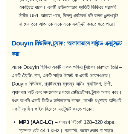
একত্রিত থাকে। একটি ডাউনলোডার প্রতিটি ভিডিওর সরাসরি
স্ট্রীম URL আনতে পারে, কিন্তু প্ল্যাটফর্ম যদি বাল্ক এন্ডপয়েন্ট
না দেয় তবে আপনাকে একে একে এক্সট্র্যাক্ট করতে হতে পারে।
Douyin মিউজিক ট্র্যাক: আলাদাভাবে সাউন্ড এক্সট্র্যাক্ট
করা
অনেক Douyin ভিডিও একটি একক অডিও ট্র্যাকের চারপাশে তৈরি –
একটি ট্রেন্ডিং গান, একটি সাউন্ড ইফেক্ট বা একটি ভয়েসওভার।
Douyin মিউজিক, প্ল্যাটফর্মের স্বতন্ত্র অডিও ক্যাটালগ, শিল্পী,
অ্যালবাম আর্ট এবং সময়কালের মতো মেটাডেটাসহ ট্র্যাক অফার করে।
যখন আপনি একটি ভিডিও ডাউনলোড করেন, আপনি শুধুমাত্র অডিওটি
একটি স্বাধীন ফাইল হিসেবে এক্সট্র্যাক্ট করতে পারেন:
MP3 (AAC-LC)
– সাধারণ বিটরেট 128–320 kbps,
স্যাম্পল রেট 44.1 kHz। পডকাস্ট, ভয়েসওভার বা সাউন্ড