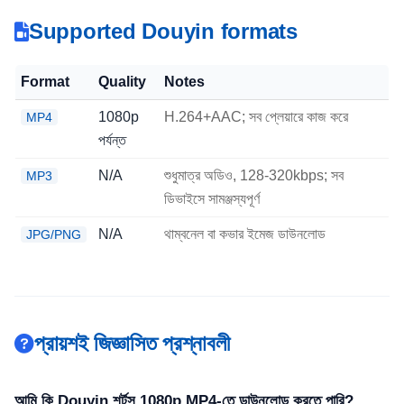
Supported Douyin formats
Format
Quality
Notes
1080p
H.264+AAC; সব প্লেয়ারে কাজ করে
MP4
পর্যন্ত
N/A
শুধুমাত্র অডিও, 128-320kbps; সব
MP3
ডিভাইসে সামঞ্জস্যপূর্ণ
N/A
থাম্বনেল বা কভার ইমেজ ডাউনলোড
JPG/PNG
প্রায়শই জিজ্ঞাসিত প্রশ্নাবলী
আমি কি Douyin শর্টস 1080p MP4-তে ডাউনলোড করতে পারি?