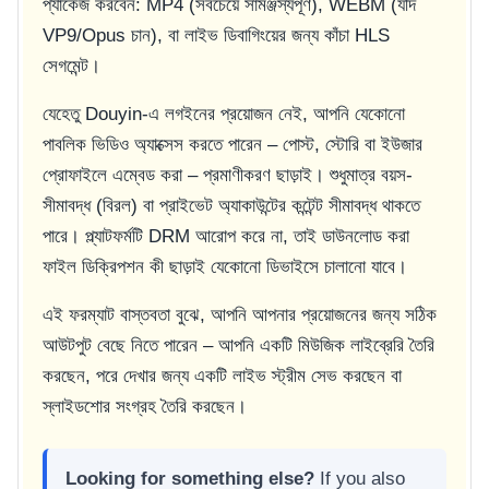
প্যাকেজ করবেন: MP4 (সবচেয়ে সামঞ্জস্যপূর্ণ), WEBM (যদি
VP9/Opus চান), বা লাইভ ডিবাগিংয়ের জন্য কাঁচা HLS
সেগমেন্ট।
যেহেতু Douyin-এ লগইনের প্রয়োজন নেই, আপনি যেকোনো
পাবলিক ভিডিও অ্যাক্সেস করতে পারেন – পোস্ট, স্টোরি বা ইউজার
প্রোফাইলে এম্বেড করা – প্রমাণীকরণ ছাড়াই। শুধুমাত্র বয়স-
সীমাবদ্ধ (বিরল) বা প্রাইভেট অ্যাকাউন্টের কন্টেন্ট সীমাবদ্ধ থাকতে
পারে। প্ল্যাটফর্মটি DRM আরোপ করে না, তাই ডাউনলোড করা
ফাইল ডিক্রিপশন কী ছাড়াই যেকোনো ডিভাইসে চালানো যাবে।
এই ফরম্যাট বাস্তবতা বুঝে, আপনি আপনার প্রয়োজনের জন্য সঠিক
আউটপুট বেছে নিতে পারেন – আপনি একটি মিউজিক লাইব্রেরি তৈরি
করছেন, পরে দেখার জন্য একটি লাইভ স্ট্রীম সেভ করছেন বা
স্লাইডশোর সংগ্রহ তৈরি করছেন।
Looking for something else?
If you also