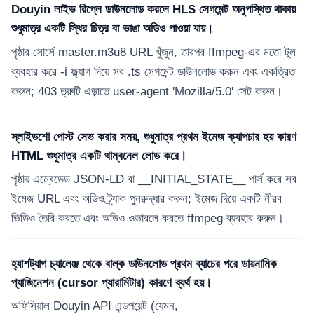
Douyin লাইভ রিপ্লে ডাউনলোড করলে HLS সেগমেন্ট অনুপস্থিত থাকায়
শুধুমাত্র একটি স্থির চিত্র বা ভাঙা অডিও পাওয়া যায়।
পৃষ্ঠার সোর্সে master.m3u8 URL খুঁজুন, তারপর ffmpeg-এর মতো টুল
ব্যবহার করে -i ফ্ল্যাগ দিয়ে সব .ts সেগমেন্ট ডাউনলোড করুন এবং একত্রিত
করুন; 403 ত্রুটি এড়াতে user-agent 'Mozilla/5.0' সেট করুন।
স্লাইডশো পোস্ট সেভ করার সময়, শুধুমাত্র প্রথম ইমেজ ক্যাপচার হয় কারণ
HTML শুধুমাত্র একটি থাম্বনেল লোড করে।
পৃষ্ঠায় এম্বেডেড JSON-LD বা __INITIAL_STATE__ পার্স করে সব
ইমেজ URL এবং অডিও ট্র্যাক পুনরুদ্ধার করুন; ইমেজ দিয়ে একটি নীরব
ভিডিও তৈরি করতে এবং অডিও ওভারলে করতে ffmpeg ব্যবহার করুন।
হ্যাশট্যাগ চ্যালেঞ্জ থেকে বাল্ক ডাউনলোড প্রথম ব্যাচের পরে ডায়নামিক
প্যাজিনেশন (cursor প্যারামিটার) কারণে ব্যর্থ হয়।
অফিসিয়াল Douyin API এন্ডপয়েন্ট (যেমন,