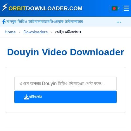
⚡
☰
ORBIT
DOWNLOADER
.COM
▾
…
ফেসবুক ভিডিও ডাউনলোডার
অডিওম্যাক ডাউনলোডার
Home
›
Downloaders
›
ডোইন ডাউনলোডার
Douyin Video Downloader
ডাউনলোড