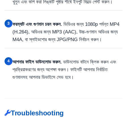
খুলুন এবং কপি করা লিঙ্কটি পৃষ্ঠার শীর্ষে ইনপুট ফিল্ডে পেস্ট করুন।
3
ফরম্যাট এবং গুণমান চয়ন করুন.
ভিডিওর জন্য 1080p পর্যন্ত MP4
(H.264), অডিওর জন্য MP3 (AAC), উচ্চ-গুণমান অডিওর জন্য
M4A, বা স্লাইডশোর জন্য JPG/PNG নির্বাচন করুন।
4
আপনার ফাইল ডাউনলোড করুন.
ডাউনলোড বাটনে ক্লিক করুন এবং
প্রক্রিয়াকরণের জন্য অপেক্ষা করুন। ফাইলটি আপনার নির্বাচিত
গুণমানসহ আপনার ডিভাইসে সেভ হবে।
Troubleshooting