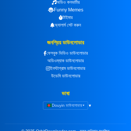
অডিও কনভার্টার
Funny Memes
টাইমার
অ্যালার্ম সেট করুন
জনপ্রিয় ডাউনলোডার
ফেসবুক ভিডিও ডাউনলোডার
অডিওম্যাক ডাউনলোডার
ইনস্টাগ্রাম ডাউনলোডার
উডেমি ডাউনলোডার
ভাষা
Douyin ডাউনলোডার
▾
© 2025 OrbitDownloader.com - সকল অধিকার সংরক্ষিত