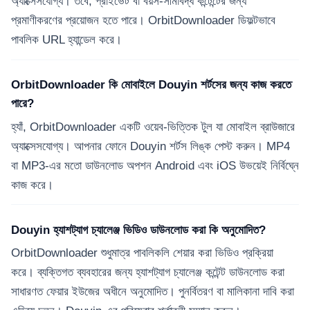
অ্যাক্সেসযোগ্য। তবে, প্রাইভেট বা বয়স-সীমাবদ্ধ কন্টেন্টের জন্য
প্রমাণীকরণের প্রয়োজন হতে পারে। OrbitDownloader ডিফল্টভাবে
পাবলিক URL হ্যান্ডেল করে।
OrbitDownloader কি মোবাইলে Douyin শর্টসের জন্য কাজ করতে
পারে?
হ্যাঁ, OrbitDownloader একটি ওয়েব-ভিত্তিক টুল যা মোবাইল ব্রাউজারে
অ্যাক্সেসযোগ্য। আপনার ফোনে Douyin শর্টস লিঙ্ক পেস্ট করুন। MP4
বা MP3-এর মতো ডাউনলোড অপশন Android এবং iOS উভয়েই নির্বিঘ্নে
কাজ করে।
Douyin হ্যাশট্যাগ চ্যালেঞ্জ ভিডিও ডাউনলোড করা কি অনুমোদিত?
OrbitDownloader শুধুমাত্র পাবলিকলি শেয়ার করা ভিডিও প্রক্রিয়া
করে। ব্যক্তিগত ব্যবহারের জন্য হ্যাশট্যাগ চ্যালেঞ্জ কন্টেন্ট ডাউনলোড করা
সাধারণত ফেয়ার ইউজের অধীনে অনুমোদিত। পুনর্বিতরণ বা মালিকানা দাবি করা