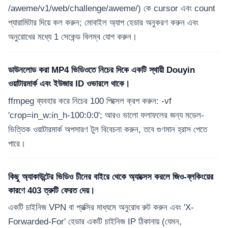
/aweme/v1/web/challenge/aweme/) কে cursor এবং count
প্যারামিটার দিয়ে কল করুন; মোবাইল অ্যাপ হেডার অনুকরণ করুন এবং
অনুরোধের মধ্যে 1 সেকেন্ড বিলম্ব যোগ করুন।
ডাউনলোড করা MP4 ভিডিওতে নিচের দিকে একটি স্থায়ী Douyin
ওয়াটারমার্ক এবং ইউজার ID ওভারলে থাকে।
ffmpeg ব্যবহার করে নিচের 100 পিক্সেল ক্রপ করুন: -vf
'crop=in_w:in_h-100:0:0'; আরও ভালো ফলাফলের জন্য মডেল-
ভিত্তিক ওয়াটারমার্ক অপসারণ টুল বিবেচনা করুন, তবে গুণমান হ্রাস পেতে
পারে।
কিছু অ্যাকাউন্টের ভিডিও চীনের বাইরে থেকে অ্যাক্সেস করলে জিও-ব্লকিংয়ের
কারণে 403 ত্রুটি ফেরত দেয়।
একটি চাইনিজ VPN বা প্রক্সির মাধ্যমে অনুরোধ রুট করুন এবং 'X-
Forwarded-For' হেডার একটি চাইনিজ IP ঠিকানায় (যেমন,