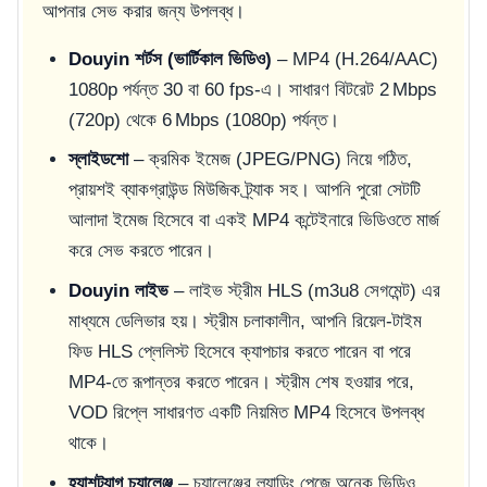
আপনার সেভ করার জন্য উপলব্ধ।
Douyin শর্টস (ভার্টিকাল ভিডিও)
– MP4 (H.264/AAC)
1080p পর্যন্ত 30 বা 60 fps-এ। সাধারণ বিটরেট 2 Mbps
(720p) থেকে 6 Mbps (1080p) পর্যন্ত।
স্লাইডশো
– ক্রমিক ইমেজ (JPEG/PNG) নিয়ে গঠিত,
প্রায়শই ব্যাকগ্রাউন্ড মিউজিক ট্র্যাক সহ। আপনি পুরো সেটটি
আলাদা ইমেজ হিসেবে বা একই MP4 কন্টেইনারে ভিডিওতে মার্জ
করে সেভ করতে পারেন।
Douyin লাইভ
– লাইভ স্ট্রীম HLS (m3u8 সেগমেন্ট) এর
মাধ্যমে ডেলিভার হয়। স্ট্রীম চলাকালীন, আপনি রিয়েল-টাইম
ফিড HLS প্লেলিস্ট হিসেবে ক্যাপচার করতে পারেন বা পরে
MP4-তে রূপান্তর করতে পারেন। স্ট্রীম শেষ হওয়ার পরে,
VOD রিপ্লে সাধারণত একটি নিয়মিত MP4 হিসেবে উপলব্ধ
থাকে।
হ্যাশট্যাগ চ্যালেঞ্জ
– চ্যালেঞ্জের ল্যান্ডিং পেজে অনেক ভিডিও