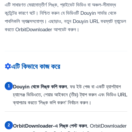
এটি সাধারণত মেয়াদোত্তীর্ণ লিঙ্ক, প্রাইভেট ভিডিও বা অঞ্চল-সীমাবদ্ধ
কন্টেন্টের কারণে ঘটে। নিশ্চিত করুন যে ভিডিওটি Douyin সার্ভার থেকে
পাবলিকলি অ্যাক্সেসযোগ্য। এছাড়াও, নতুন Douyin URL ফরম্যাট হ্যান্ডেল
করতে OrbitDownloader আপডেট করুন।
এটি কিভাবে কাজ করে
1
Douyin থেকে লিঙ্ক কপি করুন.
ফর ইউ পেজ বা একটি হ্যাশট্যাগ
চ্যালেঞ্জ ভিডিওতে, শেয়ার আইকনে (তীর) ট্যাপ করুন এবং ভিডিও URL
ক্যাপচার করতে 'লিঙ্ক কপি করুন' নির্বাচন করুন।
2
OrbitDownloader-এ লিঙ্ক পেস্ট করুন.
OrbitDownloader