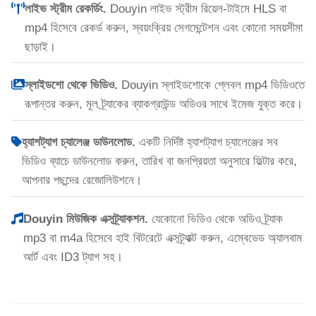
লাইভ স্ট্রীম রেকর্ডিং.
Douyin লাইভ স্ট্রীম রিয়েল-টাইমে HLS বা
mp4 হিসেবে রেকর্ড করুন, স্বয়ংক্রিয় সেগমেন্টেশন এবং কোনো সময়সীমা
ছাড়াই।
স্লাইডশো থেকে ভিডিও.
Douyin স্লাইডশোকে প্লেবল mp4 ভিডিওতে
রূপান্তর করুন, মূল ট্র্যাকের ব্যাকগ্রাউন্ড অডিওর সাথে ইমেজ যুক্ত করে।
হ্যাশট্যাগ চ্যালেঞ্জ ডাউনলোড.
একটি নির্দিষ্ট হ্যাশট্যাগ চ্যালেঞ্জের সব
ভিডিও ব্যাচে ডাউনলোড করুন, তারিখ বা জনপ্রিয়তা অনুসারে ফিল্টার করে,
আপনার পছন্দের রেজোলিউশনে।
Douyin মিউজিক এক্সট্র্যাকশন.
যেকোনো ভিডিও থেকে অডিও ট্র্যাক
mp3 বা m4a হিসেবে হাই বিটরেটে এক্সট্র্যাক্ট করুন, এম্বেডেড অ্যালবাম
আর্ট এবং ID3 ট্যাগ সহ।