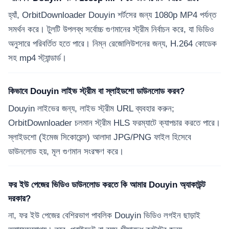
হ্যাঁ, OrbitDownloader Douyin শর্টসের জন্য 1080p MP4 পর্যন্ত
সমর্থন করে। টুলটি উপলব্ধ সর্বোচ্চ গুণমানের স্ট্রীম নির্বাচন করে, যা ভিডিও
অনুসারে পরিবর্তিত হতে পারে। নিম্ন রেজোলিউশনের জন্য, H.264 কোডেক
সহ mp4 স্ট্যান্ডার্ড।
কিভাবে Douyin লাইভ স্ট্রীম বা স্লাইডশো ডাউনলোড করব?
Douyin লাইভের জন্য, লাইভ স্ট্রীম URL ব্যবহার করুন;
OrbitDownloader চলমান স্ট্রীম HLS ফরম্যাটে ক্যাপচার করতে পারে।
স্লাইডশো (ইমেজ সিকোয়েন্স) আলাদা JPG/PNG ফাইল হিসেবে
ডাউনলোড হয়, মূল গুণমান সংরক্ষণ করে।
ফর ইউ পেজের ভিডিও ডাউনলোড করতে কি আমার Douyin অ্যাকাউন্ট
দরকার?
না, ফর ইউ পেজের বেশিরভাগ পাবলিক Douyin ভিডিও লগইন ছাড়াই