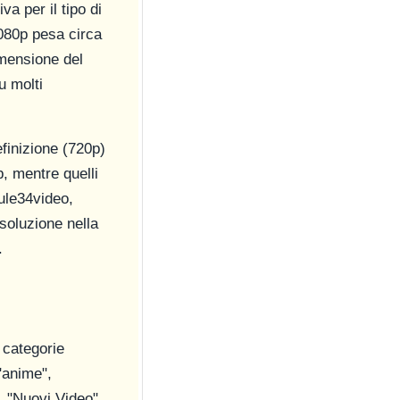
a per il tipo di
1080p pesa circa
mensione del
u molti
efinizione (720p)
, mentre quelli
ule34video,
soluzione nella
.
 categorie
 "anime",
", "Nuovi Video"