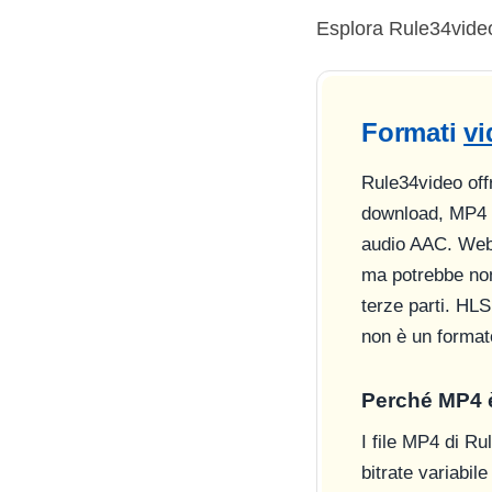
Esplora Rule34video
Formati
vi
Rule34video off
download, MP4 è
audio AAC. WebM
ma potrebbe non 
terze parti. HLS
non è un format
Perché MP4 è 
I file MP4 di Ru
bitrate variabi