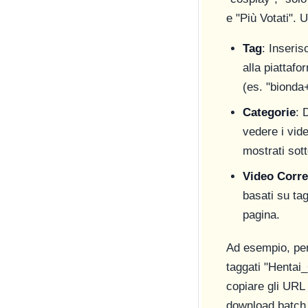
e "Più Votati". 
Tag
: Inseris
alla piattafo
(es. "bionda
Categorie
: 
vedere i vide
mostrati sott
Video Corre
basati su tag
pagina.
Ad esempio, per 
taggati "Hentai
copiare gli URL
download batch