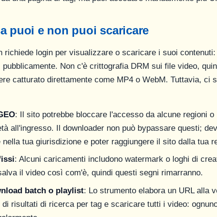
a puoi e non puoi scaricare
richiede login per visualizzare o scaricare i suoi contenuti: t
 pubblicamente. Non c'è crittografia DRM sui file video, quin
re catturato direttamente come MP4 o WebM. Tuttavia, ci so
/GEO
: Il sito potrebbe bloccare l'accesso da alcune regioni o 
'età all'ingresso. Il downloader non può bypassare questi; de
ella tua giurisdizione e poter raggiungere il sito dalla tua r
issi
: Alcuni caricamenti includono watermark o loghi di creato
alva il video così com'è, quindi questi segni rimarranno.
load batch o playlist
: Lo strumento elabora un URL alla v
k di risultati di ricerca per tag e scaricare tutti i video: ogn