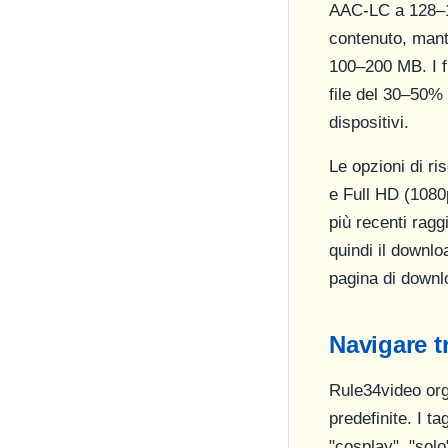
AAC-LC a 128–19
contenuto, mante
100–200 MB. I f
file del 30–50% 
dispositivi.
Le opzioni di ri
e Full HD (1080p
più recenti rag
quindi il downl
pagina di downlo
Navigare t
Rule34video orga
predefinite. I ta
"cosplay", "solo