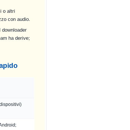
 o altri
ezzo con audio.
il downloader
eam ha derive;
rapido
dispositivi)
Android;