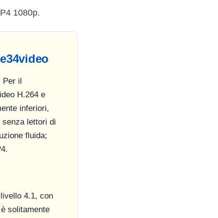
 MP4 1080p.
ule34video
Per il
video H.264 e
nte inferiori,
senza lettori di
uzione fluida;
P4.
livello 4.1, con
 è solitamente