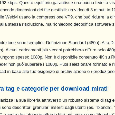
2 kbps. Questo equilibrio garantisce una buona fedeltà visiv
nendo dimensioni dei file gestibili: un video di 3 minuti in 
ile WebM usano la compressione VP9, che può ridurre la di
alla stessa risoluzione, ma richiedono decodifica software s
soluzione sono semplici: Definizione Standard (480p), Alta D
). Alcuni caricamenti più vecchi potrebbero offrire solo 480p
giungono spesso 1080p. Non è disponibile contenuto 4K su R
oader non può superare i 1080p. Puoi selezionare formato e ri
ad in base alle tue esigenze di archiviazione e riproduzione
ra tag e categorie per download mirati
nizza la sua libreria attraverso un robusto sistema di tag e
g sono descrittori granulari inseriti dagli utenti (es. "bionda",
"), mentre le categorie offrono filtri più ampi come "Popolari