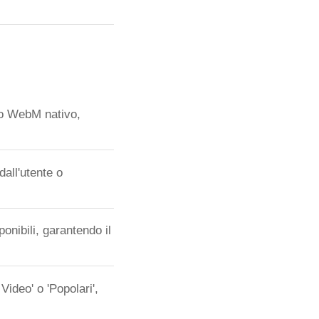
 o WebM nativo,
dall'utente o
onibili, garantendo il
ideo' o 'Popolari',