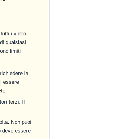
utti i video
di qualsiasi
no limiti
richiedere la
vi essere
ete.
ri terzi. Il
olta. Non puoi
uno deve essere