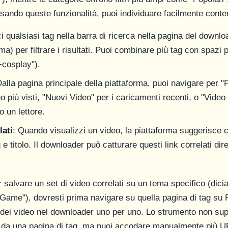
Usando queste funzionalità, puoi individuare facilmente conten
ci qualsiasi tag nella barra di ricerca nella pagina del downl
rma) per filtrare i risultati. Puoi combinare più tag con spazi 
+cosplay").
Dalla pagina principale della piattaforma, puoi navigare per "
o più visti, "Nuovi Video" per i caricamenti recenti, o "Video 
o un lettore.
lati
: Quando visualizzi un video, la piattaforma suggerisce c
 e titolo. Il downloader può catturare questi link correlati di
salvare un set di video correlati su un tema specifico (dici
_Game"), dovresti prima navigare su quella pagina di tag su 
 dei video nel downloader uno per uno. Lo strumento non supp
 da una pagina di tag, ma puoi accodare manualmente più U