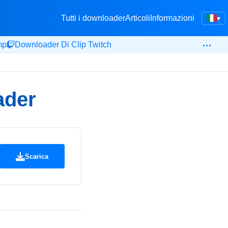
Tutti i downloader
Articoli
Informazioni
▾
…
mp
Downloader Di Clip Twitch
ader
Scarica