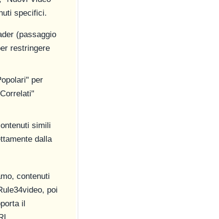
uti specifici.
oader (passaggio
per restringere
Popolari" per
Correlati"
ontenuti simili
rettamente dalla
amo, contenuti
Rule34video, poi
orta il
RL.