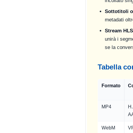
incollato si
Sottotitoli 
metadati oltr
Stream HLS
unirà i segm
se la conver
Tabella com
Formato
C
MP4
H.
A
WebM
V