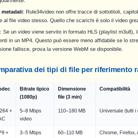
ngolarmente.
o metadati
: Rule34video non offre tracce di sottotitoli, capitoli
e al file video stesso. Quello che scarichi è solo il video gr
: Se un video viene servito in formato HLS (playlist m3u8), 
enti in un MP4. Questo può essere meno affidabile se lo str
sione fallisce, prova la versione WebM se disponibile.
parativa dei tipi di file per riferimento 
odec
Bitrate tipico
Dimensione
Compatibilità
(1080p)
file (3 min)
264 +
5–8 Mbps
110–180 MB
Universale (tutti i 
AC
video
P9 +
3–5 Mbps
60–110 MB
Chrome, Firefox, 