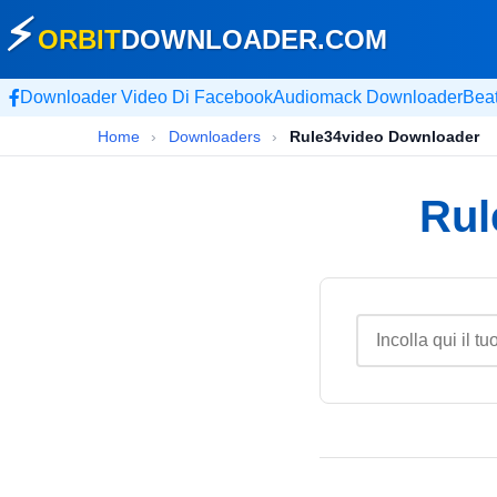
⚡
ORBIT
DOWNLOADER
.COM
Downloader Video Di Facebook
Audiomack Downloader
Bea
Home
›
Downloaders
›
Rule34video Downloader
Rul