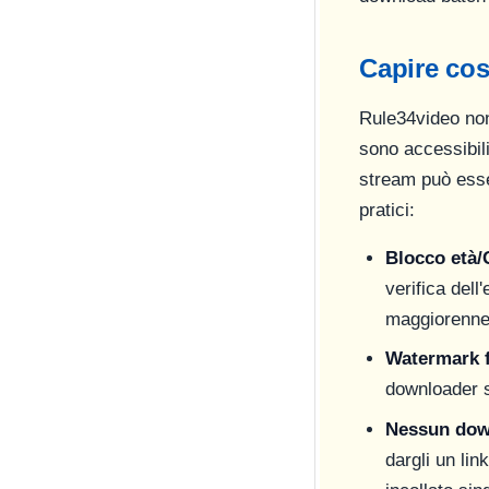
Capire cos
Rule34video non 
sono accessibili
stream può esse
pratici:
Blocco età
verifica dell
maggiorenne n
Watermark f
downloader s
Nessun down
dargli un lin