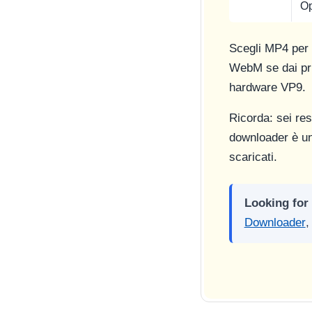
O
Scegli MP4 per u
WebM se dai prio
hardware VP9.
Ricorda: sei resp
downloader è uno
scaricati.
Looking for
Downloader