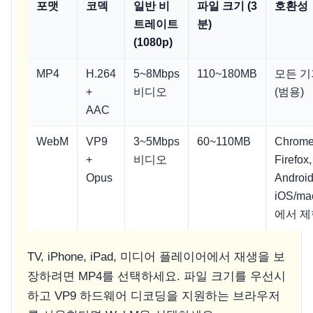
포맷
코덱
일반 비
파일 크기 (3
호환성
트레이트
분)
(1080p)
MP4
H.264
5~8Mbps
110~180MB
모든 기
+
비디오
(범용)
AAC
WebM
VP9
3~5Mbps
60~110MB
Chrome
+
비디오
Firefox,
Opus
Android
iOS/m
에서 
TV, iPhone, iPad, 미디어 플레이어에서 재생을 보
장하려면 MP4를 선택하세요. 파일 크기를 우선시
하고 VP9 하드웨어 디코딩을 지원하는 브라우저