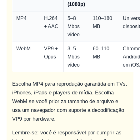
(1080p)
MP4
H.264
5–8
110–180
Univers
+ AAC
Mbps
MB
disposit
vídeo
WebM
VP9 +
3–5
60–110
Chrome,
Opus
Mbps
MB
Android
vídeo
em iOS
Escolha MP4 para reprodução garantida em TVs,
iPhones, iPads e players de mídia. Escolha
WebM se você prioriza tamanho de arquivo e
usa um navegador com suporte a decodificação
VP9 por hardware.
Lembre-se: você é responsável por cumprir as