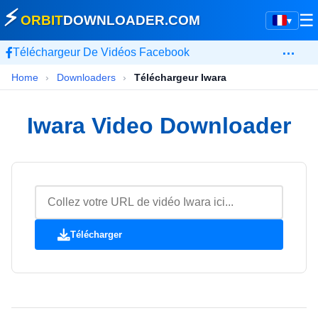
⚡
☰
ORBIT
DOWNLOADER
.COM
▾
…
Téléchargeur De Vidéos Facebook
Home
›
Downloaders
›
Téléchargeur Iwara
Iwara Video Downloader
Télécharger