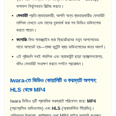
ফলাফল নির্ভুলভাবে ফিল্টার করতে।
ফেভারিট
প্রতি-ব্যবহারকারী; আপনি অন্য ব্যবহারকারীর ফেভারিট
তালিকা দেখতে এবং তাদের বুকমার্ক করা সব ভিডিও ডাউনলোড
করতে পারেন।
ফলোয়িং
ফিড সাবস্ক্রাইব করা ক্রিয়েটরদের নতুন আপলোডের
সাথে আপডেট হয়—তাজা কন্টেন্ট ব্যাচ ডাউনলোডের জন্য আদর্শ।
এই পৃষ্ঠাগুলি সবই পাবলিক এবং অ্যাকাউন্ট ছাড়া অ্যাক্সেসযোগ্য,
যদিও ফেভারিট সংরক্ষণ করতে লগইন প্রয়োজন।
Iwara-তে ভিডিও কোয়ালিটি ও ফরম্যাট অপশন:
HLS থেকে MP4
Iwara ভিডিও দুটি প্রাথমিক ফরম্যাটে পরিবেশন করে:
MP4
(প্রগ্রেসিভ ডাউনলোড) এবং
HLS
(অ্যাডাপ্টিভ স্ট্রিমিং)।
বেশিরভাগ উদ্দেশ্যে, ব্রাউজারে দেখা MP4 ফাইল সরাসরি সংরক্ষণ