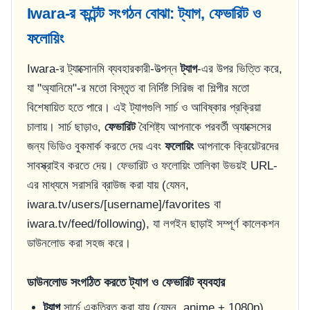
Iwara-র কন্টেন্ট সংগঠন বোঝা: ট্যাগ, ফেভারিট ও
ফলোয়িং
Iwara-র ট্যাক্সোনমি ব্যবহারকারী-উত্পন্ন
ট্যাগ
-এর উপর ভিত্তি করে,
যা "অ্যানিমে"-র মতো বিস্তৃত বা নির্দিষ্ট সিরিজ বা শিল্পীর মতো
বিশেষায়িত হতে পারে। এই ট্যাগগুলি সার্চ ও আবিষ্কার প্রক্রিয়া
চালায়। সার্চ ছাড়াও,
ফেভারিট
বৈশিষ্ট্য আপনাকে পরবর্তী অ্যাক্সেসের
জন্য ভিডিও বুকমার্ক করতে দেয় এবং
ফলোয়িং
আপনাকে ক্রিয়েটরদের
সাবস্ক্রাইব করতে দেয়। ফেভারিট ও ফলোয়িং তালিকা উভয়ই URL-
এর মাধ্যমে সরাসরি ব্রাউজ করা যায় (যেমন,
iwara.tv/users/[username]/favorites
বা
iwara.tv/feed/following
), যা লগইন ছাড়াই সম্পূর্ণ কালেকশন
ডাউনলোড করা সহজ করে।
ডাউনলোড সংগঠিত করতে ট্যাগ ও ফেভারিট ব্যবহার
ট্যাগ
সার্চে একত্রিত করা যায় (যেমন,
anime + 1080p
)