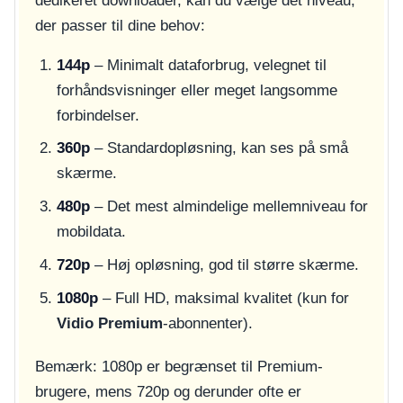
dedikeret downloader, kan du vælge det niveau,
der passer til dine behov:
144p
– Minimalt dataforbrug, velegnet til
forhåndsvisninger eller meget langsomme
forbindelser.
360p
– Standardopløsning, kan ses på små
skærme.
480p
– Det mest almindelige mellemniveau for
mobildata.
720p
– Høj opløsning, god til større skærme.
1080p
– Full HD, maksimal kvalitet (kun for
Vidio Premium
-abonnenter).
Bemærk: 1080p er begrænset til Premium-
brugere, mens 720p og derunder ofte er