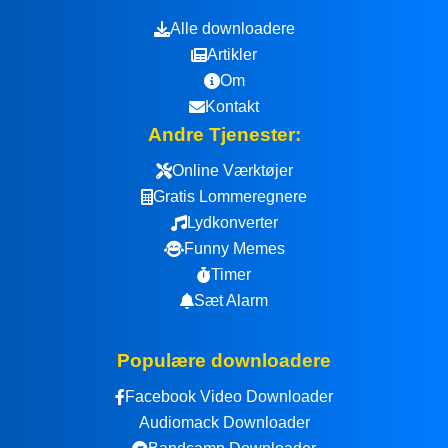
Alle downloadere
Artikler
Om
Kontakt
Andre Tjenester:
Online Værktøjer
Gratis Lommeregnere
Lydkonverter
Funny Memes
Timer
Sæt Alarm
Populære downloadere
Facebook Video Downloader
Audiomack Downloader