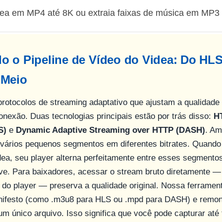
dea em MP4 até 8K ou extraia faixas de música em MP3
o o Pipeline de Vídeo do Videa: Do HL
 Meio
 protocolos de streaming adaptativo que ajustam a qualidad
nexão. Duas tecnologias principais estão por trás disso:
H
S)
e
Dynamic Adaptive Streaming over HTTP (DASH)
. Am
vários pequenos segmentos em diferentes bitrates. Quando
ea, seu player alterna perfeitamente entre esses segmento
e. Para baixadores, acessar o stream bruto diretamente —
r do player — preserva a qualidade original. Nossa ferrament
nifesto (como
.m3u8
para HLS ou
.mpd
para DASH) e remon
 único arquivo. Isso significa que você pode capturar até