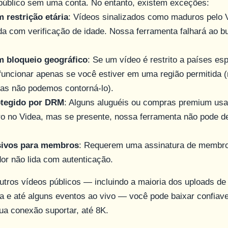
público sem uma conta. No entanto, existem exceções:
 restrição etária
: Vídeos sinalizados como maduros pelo 
a com verificação de idade. Nossa ferramenta falhará ao b
 bloqueio geográfico
: Se um vídeo é restrito a países esp
uncionar apenas se você estiver em uma região permitida 
mas não podemos contorná-lo).
tegido por DRM
: Alguns aluguéis ou compras premium us
o no Videa, mas se presente, nossa ferramenta não pode de
sivos para membros
: Requerem uma assinatura de membro 
r não lida com autenticação.
utros vídeos públicos — incluindo a maioria dos uploads de
a e até alguns eventos ao vivo — você pode baixar confiav
ua conexão suportar, até 8K.