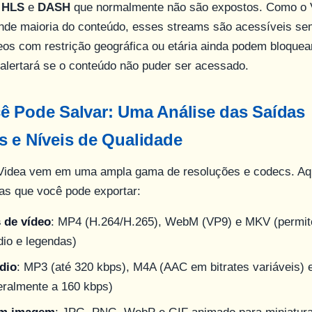
o
HLS
e
DASH
que normalmente não são expostos. Como o 
ande maioria do conteúdo, esses streams são acessíveis se
eos com restrição geográfica ou etária ainda podem bloque
alertará se o conteúdo não puder ser acessado.
ê Pode Salvar: Uma Análise das Saídas
 e Níveis de Qualidade
Videa vem em uma ampla gama de resoluções e codecs. Aqu
tas que você pode exportar:
 de vídeo
: MP4 (H.264/H.265), WebM (VP9) e MKV (permite
dio e legendas)
dio
: MP3 (até 320 kbps), M4A (AAC em bitrates variáveis) 
geralmente a 160 kbps)