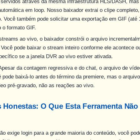
 servidos através da mesma infraestrutura HLS/DASH, ma
utomática em loop. Nosso baixador extrai o clipe completo
p. Você também pode solicitar uma exportação em GIF (até
 o formato GIF.
 streams ao vivo, o baixador constrói o arquivo incremental
 Você pode baixar o stream inteiro conforme ele acontece 
ecífico se a janela DVR ao vivo estiver ativada.
 Apesar da contagem regressiva e do chat, o arquivo de ví
 pode baixá-lo antes do término da premiere, mas o arquivo
eo pré-gravado, não as reações ao vivo.
s Honestas: O Que Esta Ferramenta Não
o exige login para a grande maioria do conteúdo, você pod