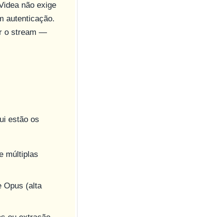
Videa não exige
m autenticação.
ar o stream —
i estão os
 múltiplas
e Opus (alta