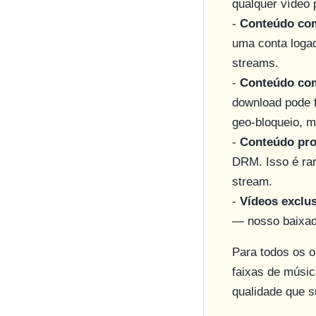
qualquer vídeo 
-
Conteúdo com
uma conta logad
streams.
-
Conteúdo com
download pode f
geo-bloqueio, 
-
Conteúdo pro
DRM. Isso é rar
stream.
-
Vídeos exclu
— nosso baixado
Para todos os o
faixas de músic
qualidade que s