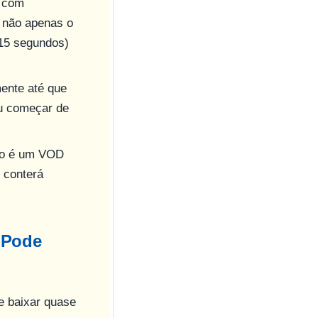
s com
, não apenas o
 15 segundos)
mente até que
ou começar de
deo é um VOD
 conterá
 Pode
e baixar quase