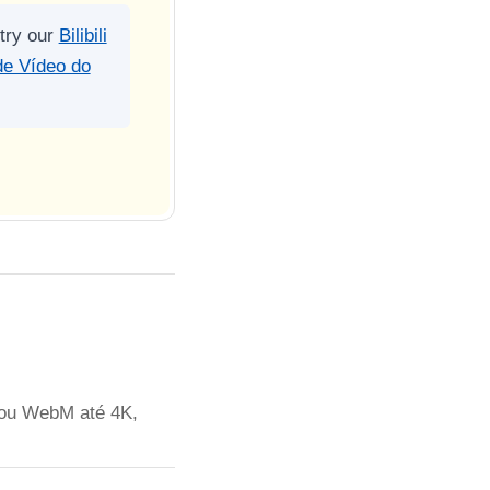
 try our
Bilibili
e Vídeo do
 ou WebM até 4K,