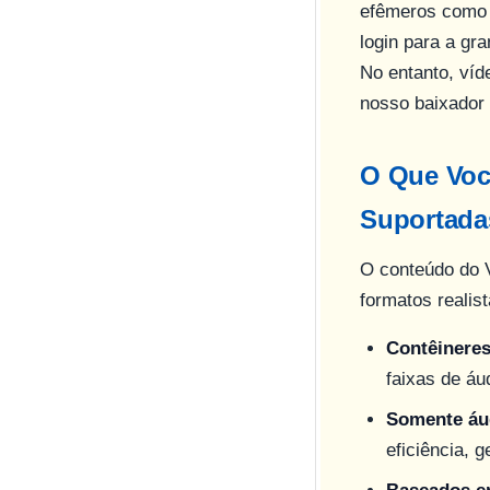
efêmeros com
login para a gr
No entanto, víd
nosso baixador 
O Que Voc
Suportadas
O conteúdo do 
formatos realis
Contêineres
faixas de áu
Somente áu
eficiência, 