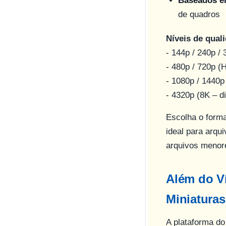
Baseados 
de quadros
Níveis de qual
- 144p / 240p /
- 480p / 720p (
- 1080p / 1440p
- 4320p (8K – d
Escolha o form
ideal para arq
arquivos menore
Além do V
Miniaturas
A plataforma do