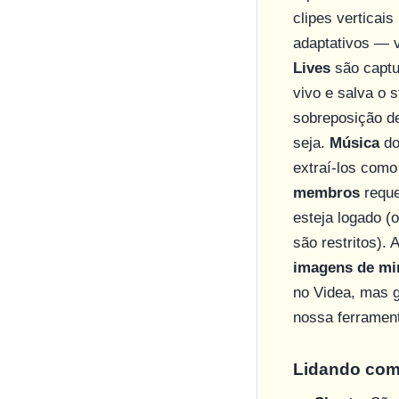
clipes vertica
adaptativos — v
Lives
são captu
vivo e salva o 
sobreposição de
seja.
Música
d
extraí-los com
membros
reque
esteja logado (
são restritos).
imagens de mi
no Videa, mas 
nossa ferrament
Lidando com 