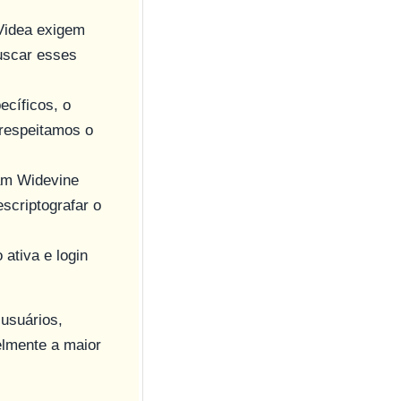
Videa exigem
uscar esses
ecíficos, o
(respeitamos o
am Widevine
scriptografar o
ativa e login
 usuários,
elmente a maior