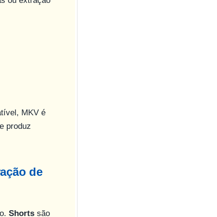
s ou extração
tível, MKV é
te produz
ração de
ão.
Shorts
são