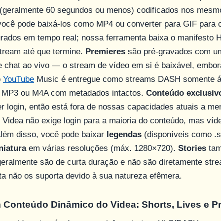
is (geralmente 60 segundos ou menos) codificados nos mes
ocê pode baixá-los como MP4 ou converter para GIF para c
rados em tempo real; nossa ferramenta baixa o manifesto
stream até que termine.
Premieres
são pré-gravados com u
 chat ao vivo — o stream de vídeo em si é baixável, embor
o
YouTube
Music é entregue como streams DASH somente á
o MP3 ou M4A com metadados intactos.
Conteúdo exclusiv
r login, então está fora de nossas capacidades atuais a m
o Videa não exige login para a maioria do conteúdo, mas v
 Além disso, você pode baixar
legendas
(disponíveis como .sr
niatura
em várias resoluções (máx. 1280×720).
Stories
tam
geralmente são de curta duração e não são diretamente st
a não os suporta devido à sua natureza efêmera.
Conteúdo Dinâmico do Videa: Shorts, Lives e P