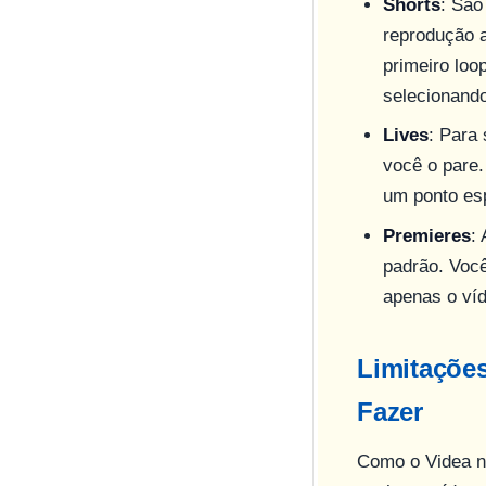
Shorts
: São
reprodução a
primeiro loo
selecionando
Lives
: Para
você o pare.
um ponto esp
Premieres
:
padrão. Você
apenas o víd
Limitaçõe
Fazer
Como o Videa nã