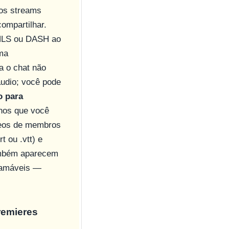
mos streams
ompartilhar.
 HLS ou DASH ao
ma
a o chat não
udio; você pode
o para
enos que você
ídeos de membros
t ou .vtt) e
bém aparecem
reamáveis —
remieres