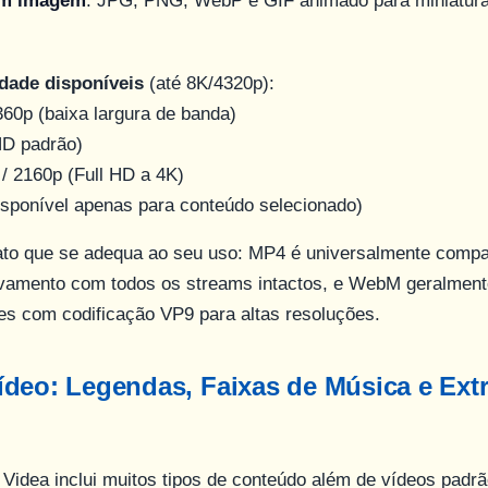
em imagem
: JPG, PNG, WebP e GIF animado para miniatura
idade disponíveis
(até 8K/4320p):
 360p (baixa largura de banda)
HD padrão)
 / 2160p (Full HD a 4K)
isponível apenas para conteúdo selecionado)
ato que se adequa ao seu uso: MP4 é universalmente compa
uivamento com todos os streams intactos, e WebM geralmen
s com codificação VP9 para altas resoluções.
ídeo: Legendas, Faixas de Música e Ext
 Videa inclui muitos tipos de conteúdo além de vídeos padr