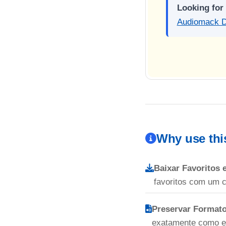
Looking for
Audiomack D
Why use th
Baixar Favoritos 
favoritos com um cl
Preservar Formato
exatamente como en