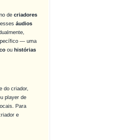
rno de
criadores
r esses
áudios
dualmente,
specífico — uma
ico
ou
histórias
 do criador,
eu player de
ocais. Para
riador e