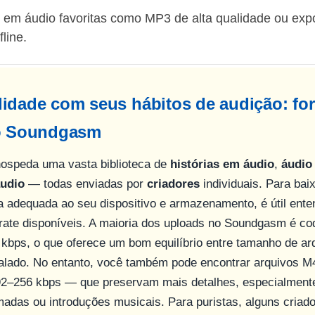
as em áudio favoritas como MP3 de alta qualidade ou e
line.
lidade com seus hábitos de audição: fo
no Soundgasm
speda uma vasta biblioteca de
histórias em áudio
,
áudio
áudio
— todas enviadas por
criadores
individuais. Para bai
 adequada ao seu dispositivo e armazenamento, é útil ent
trate disponíveis. A maioria dos uploads no Soundgasm é co
bps, o que oferece um bom equilíbrio entre tamanho de arq
falado. No entanto, você também pode encontrar arquivos 
92–256 kbps — que preservam mais detalhes, especialment
adas ou introduções musicais. Para puristas, alguns criad