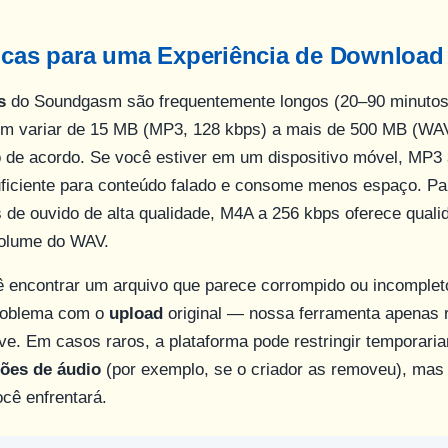
icas para uma Experiência de Download
s
do Soundgasm são frequentemente longos (20–90 minutos
em variar de 15 MB (MP3, 128 kbps) a mais de 500 MB (WAV
de acordo. Se você estiver em um dispositivo móvel, MP3 
uficiente para conteúdo falado e consome menos espaço. Pa
s de ouvido de alta qualidade, M4A a 256 kbps oferece qual
olume do WAV.
ê encontrar um arquivo que parece corrompido ou incomplet
roblema com o
upload
original — nossa ferramenta apenas 
e. Em casos raros, a plataforma pode restringir temporari
ões de áudio
(por exemplo, se o criador as removeu), mas 
ocê enfrentará.