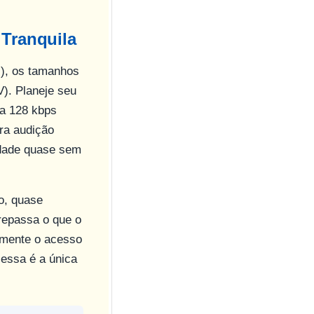
 Tranquila
), os tamanhos
). Planeje seu
a 128 kbps
ra audição
idade quase sem
o, quase
repassa o que o
amente o acesso
essa é a única