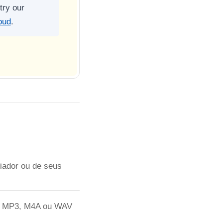
try our
oud
.
riador ou de seus
 de MP3, M4A ou WAV