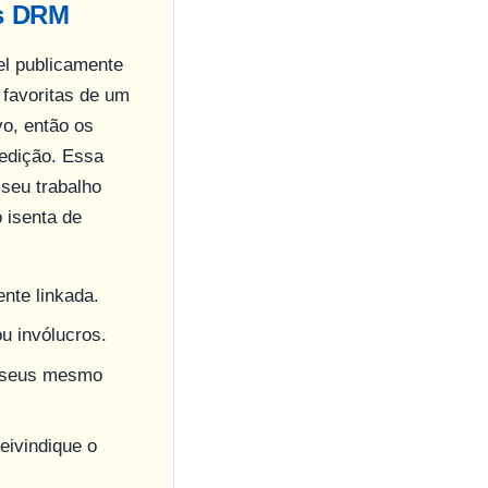
as DRM
l publicamente
favoritas de um
o, então os
 edição. Essa
seu trabalho
o isenta de
nte linkada.
 invólucros.
 seus mesmo
ivindique o