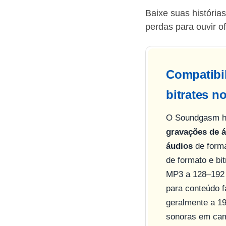
Baixe suas históri
perdas para ouvir off
Compatibi
bitrates 
O Soundgasm ho
gravações de 
áudios
de forma
de formato e bi
MP3 a 128–192 k
para conteúdo 
geralmente a 1
sonoras em cam