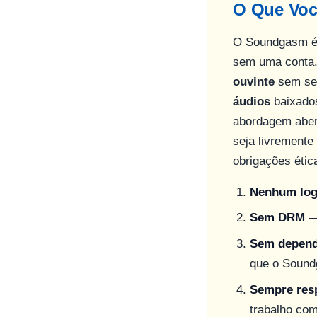
O Que Voc
O Soundgasm é 
sem uma conta. 
ouvinte
sem se 
áudios
baixados
abordagem aber
seja livremente 
obrigações étic
Nenhum log
Sem DRM
— 
Sem depend
que o Soun
Sempre resp
trabalho co