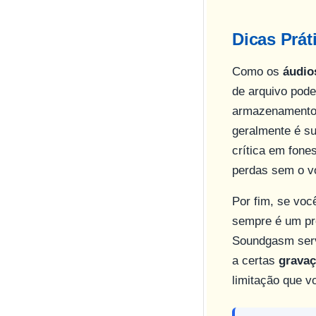
Dicas Prát
Como os
áudio
de arquivo pod
armazenamento 
geralmente é s
crítica em fone
perdas sem o v
Por fim, se voc
sempre é um p
Soundgasm serv
a certas
gravaç
limitação que v