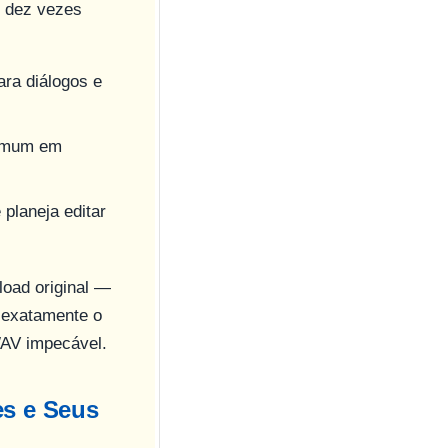
s dez vezes
ra diálogos e
comum em
planeja editar
load original —
 exatamente o
AV impecável.
es e Seus