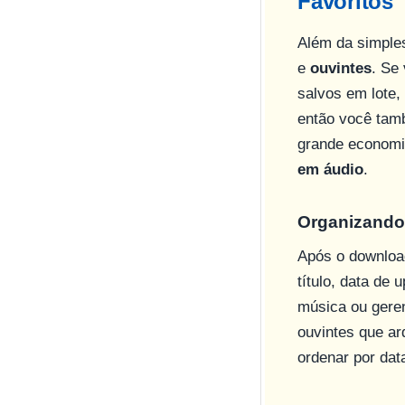
Favoritos
Além da simple
e
ouvintes
. Se
salvos em lote
então você tam
grande economia
em áudio
.
Organizando
Após o downloa
título, data de 
música ou geren
ouvintes que ar
ordenar por dat