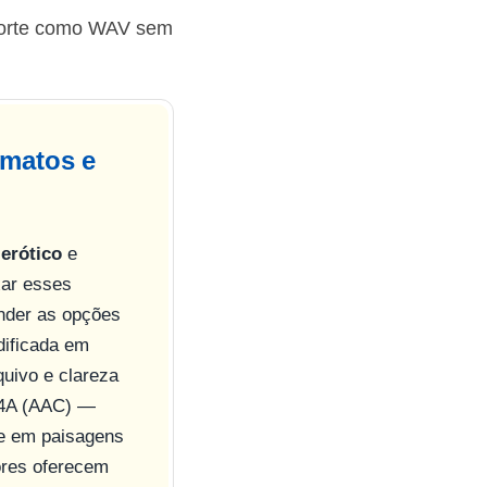
xporte como WAV sem
rmatos e
 erótico
e
xar esses
ender as opções
dificada em
uivo e clareza
M4A (AAC) —
e em paisagens
ores oferecem