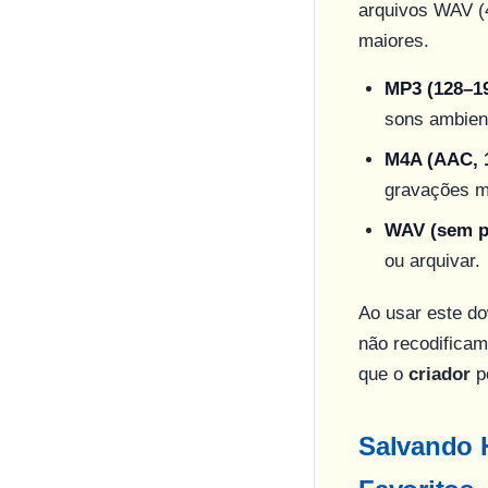
arquivos WAV (
maiores.
MP3 (128–19
sons ambien
M4A (AAC, 
gravações m
WAV (sem pe
ou arquivar.
Ao usar este do
não recodifica
que o
criador
p
Salvando H