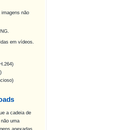
a imagens não
PNG.
tidas em vídeos.
H.264)
)
ncioso)
oads
ue a cadeia de
, não uma
magens anexadas