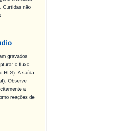
. Curtidas não
s
udio
jam gravados
pturar o fluxo
o HLS). A saída
al). Observe
icitamente a
 como reações de