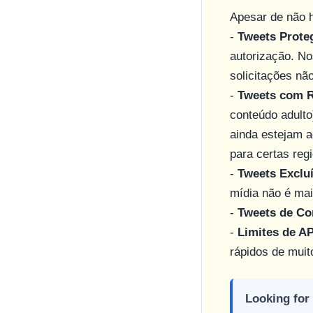
Apesar de não 
-
Tweets Prote
autorização. No
solicitações nã
-
Tweets com R
conteúdo adulto
ainda estejam a
para certas reg
-
Tweets Exclu
mídia não é mai
-
Tweets de Co
-
Limites de AP
rápidos de muit
Looking for