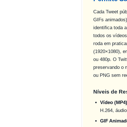
Cada Tweet públ
GIFs animados)
identifica toda
todos os vídeo
roda em pratica
(1920×1080), e
ou 480p. O Twi
preservando o 
ou PNG sem rec
Níveis de Re
Vídeo (MP4
H.264, áudio
GIF Animad