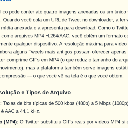
ico pode conter até quatro imagens anexadas ou um único v
. Quando você cola um URL de Tweet no downloader, a fer
 a mídia anexada e a apresenta para download. Como o Twit
s como arquivos MP4 H.264/AAC, você obtém um formato c
mente qualquer dispositivo. A resolução máxima para vídeo
mbora alguns Tweets mais antigos possam oferecer apenas 
tter comprime GIFs em MP4 (o que reduz o tamanho do arqu
movimento), mas a plataforma também serve imagens está
ompressão — o que você vê na tela é o que você obtém.
solução e Tipos de Arquivo
)
: Taxas de bits típicas de 500 kbps (480p) a 5 Mbps (1080p
 é AAC a 44,1 kHz.
o (MP4)
: O Twitter substituiu GIFs reais por vídeos MP4 sil