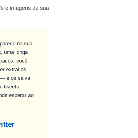
Fs e imagens da sua
aparece na sua
c, uma longa
Spaces, você
er extrai os
 — e os salva
ra Tweets
ode esperar ao
itter