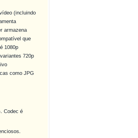
ídeo (incluindo
ramenta
ter armazena
ompatível que
 é 1080p
variantes 720p
ivo
ticas como JPG
). Codec é
enciosos.