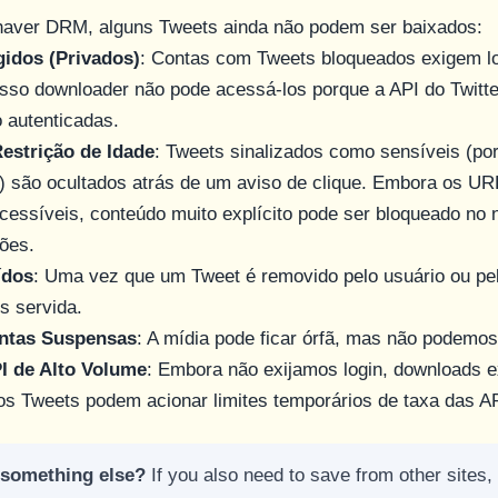
haver DRM, alguns Tweets ainda não podem ser baixados:
gidos (Privados)
: Contas com Tweets bloqueados exigem lo
sso downloader não pode acessá-los porque a API do Twitte
o autenticadas.
estrição de Idade
: Tweets sinalizados como sensíveis (po
) são ocultados atrás de um aviso de clique. Embora os UR
cessíveis, conteúdo muito explícito pode ser bloqueado no
iões.
ídos
: Uma vez que um Tweet é removido pelo usuário ou pelo
s servida.
ntas Suspensas
: A mídia pode ficar órfã, mas não podemos
I de Alto Volume
: Embora não exijamos login, downloads 
os Tweets podem acionar limites temporários de taxa das AP
 something else?
If you also need to save from other sites, 