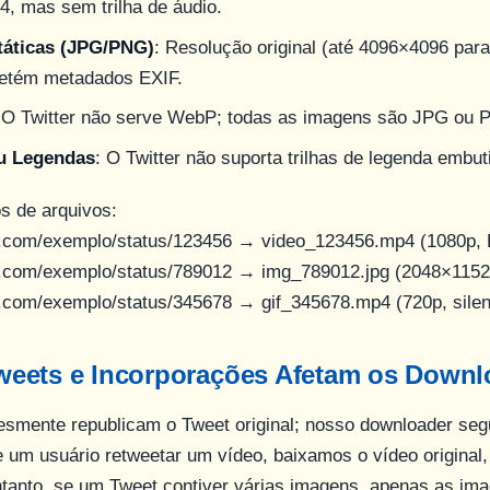
, mas sem trilha de áudio.
táticas (JPG/PNG)
: Resolução original (até 4096×4096 par
Retém metadados EXIF.
 O Twitter não serve WebP; todas as imagens são JPG ou 
u Legendas
: O Twitter não suporta trilhas de legenda embu
s de arquivos:
er.com/exemplo/status/123456
→
video_123456.mp4
(1080p, 
er.com/exemplo/status/789012
→
img_789012.jpg
(2048×1152
er.com/exemplo/status/345678
→
gif_345678.mp4
(720p, sile
eets e Incorporações Afetam os Downl
smente republicam o Tweet original; nosso downloader seg
Se um usuário retweetar um vídeo, baixamos o vídeo original
ntanto, se um Tweet contiver várias imagens, apenas as i