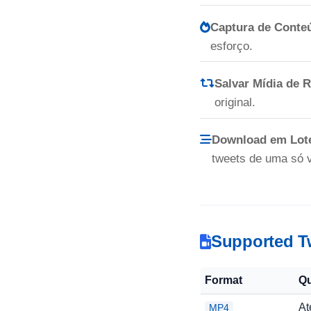
Captura de Conteú
esforço.
Salvar Mídia de 
original.
Download em Lote
tweets de uma só 
Supported Tw
Format
Qu
At
MP4