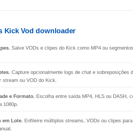
s Kick Vod downloader
ipes.
Salve VODs e clipes do Kick como MP4 ou segmento
otes.
Capture opcionalmente logs de chat e sobreposições 
er stream ou VOD do Kick.
ade e Formato.
Escolha entre saída MP4, HLS ou DASH, c
a 1080p.
s em Lote.
Enfileire múltiplos streams, VODs ou clipes par
nual.