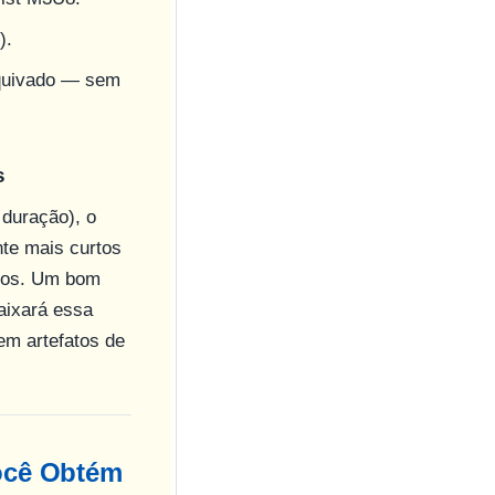
).
quivado — sem
s
duração), o
te mais curtos
ivos. Um bom
baixará essa
em artefatos de
Você Obtém