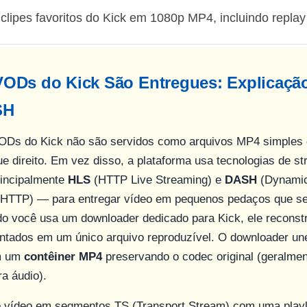
lipes favoritos do Kick em 1080p MP4, incluindo replay
ODs do Kick São Entregues: Explicaçã
SH
ODs do Kick não são servidos como arquivos MP4 simples
ue direito. Em vez disso, a plataforma usa tecnologias de s
rincipalmente
HLS
(HTTP Live Streaming) e
DASH
(Dynamic
 HTTP) — para entregar vídeo em pequenos pedaços que se
o você usa um downloader dedicado para Kick, ele reconst
ntados em um único arquivo reproduzível. O downloader u
m um
contêiner MP4
preservando o codec original (geralme
a áudio).
o vídeo em segmentos TS (Transport Stream) com uma play