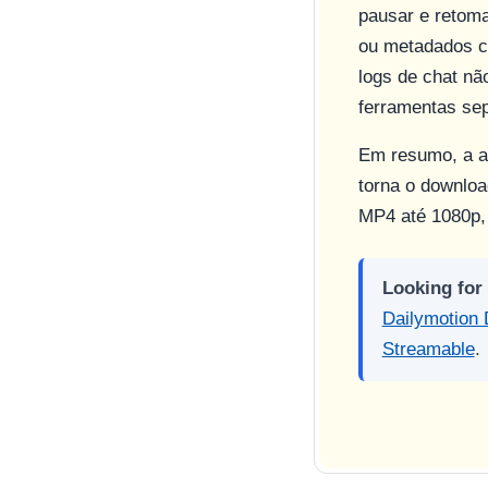
pausar e retom
ou metadados 
logs de chat nã
ferramentas sep
Em resumo, a ar
torna o downlo
MP4 até 1080p, 
Looking for
Dailymotion
Streamable
.