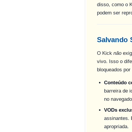
disso, como o K
podem ser repro
Salvando 
O Kick
não
exig
vivo. Isso o di
bloqueados por 
Conteúdo co
barreira de 
no navegador
VODs exclus
assinantes.
apropriada.