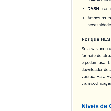
DASH
usa u
Ambos os mé
necessidade
Por que HLS
Seja salvando
formato de str
e podem usar b
downloader dete
versão. Para VO
transcodificaçã
Níveis de 