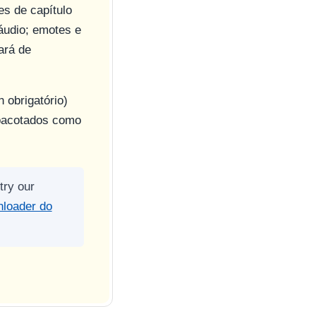
s de capítulo
áudio; emotes e
ará de
 obrigatório)
pacotados como
try our
loader do