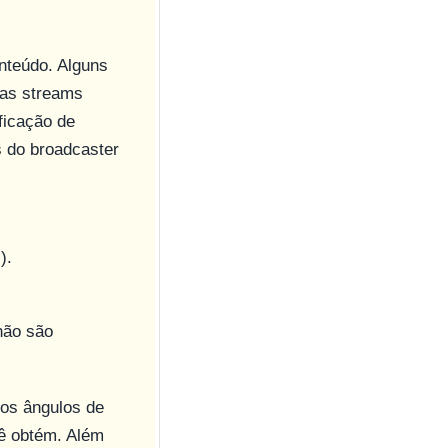
nteúdo. Alguns
das streams
ficação de
s do broadcaster
).
não são
los ângulos de
cê obtém. Além