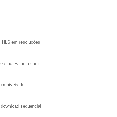
s HLS em resoluções
de emotes junto com
om níveis de
a download sequencial