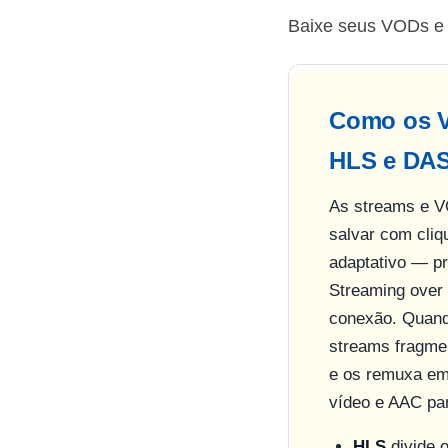
Baixe seus VODs e c
Como os V
HLS e DA
As streams e V
salvar com cliq
adaptativo — p
Streaming over
conexão. Quand
streams fragme
e os remuxa e
vídeo e AAC par
HLS
divide 