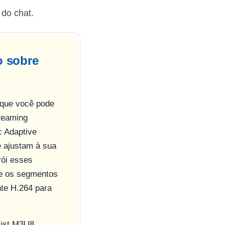
 do chat.
o sobre
 que você pode
treaming
 Adaptive
 ajustam à sua
rói esses
ne os segmentos
nte H.264 para
list M3U8.