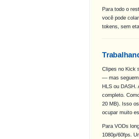
Para todo o re
você pode cola
tokens, sem eta
Trabalhan
Clipes no Kick
— mas seguem o
HLS ou DASH. A
completo. Como 
20 MB). Isso os
ocupar muito e
Para VODs long
1080p/60fps. Um