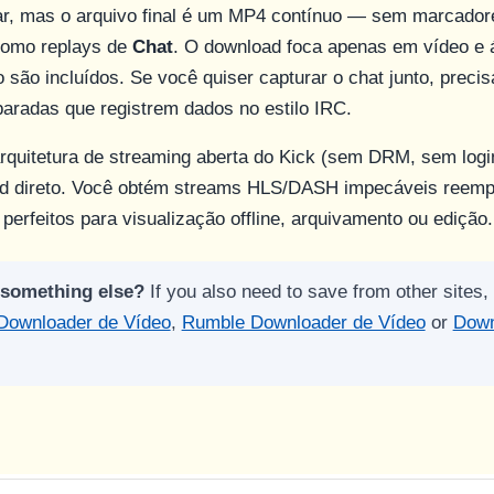
ar, mas o arquivo final é um MP4 contínuo — sem marcadore
como replays de
Chat
. O download foca apenas em vídeo e 
o são incluídos. Se você quiser capturar o chat junto, precis
aradas que registrem dados no estilo IRC.
quitetura de streaming aberta do Kick (sem DRM, sem login
ad direto. Você obtém streams HLS/DASH impecáveis reem
perfeitos para visualização offline, arquivamento ou edição.
 something else?
If you also need to save from other sites, 
 Downloader de Vídeo
,
Rumble Downloader de Vídeo
or
Down