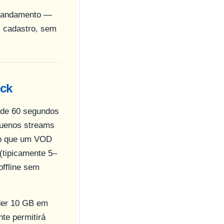
em andamento —
m cadastro, sem
ick
 de 60 segundos
uenos streams
0p que um VOD
(tipicamente 5–
offline sem
der 10 GB em
te permitirá