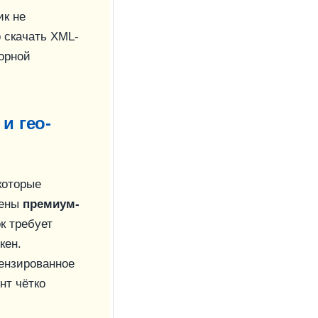
ик не
 скачать XML-
орной
и гео-
екоторые
щены
премиум-
к требует
кен.
цензированное
нт чётко