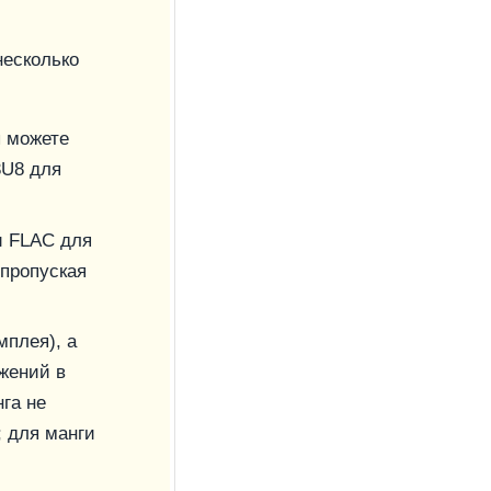
несколько
 можете
3U8 для
и FLAC для
 пропуская
мплея), а
жений в
га не
; для манги