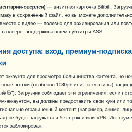
ментарии-оверлеи)
— визитная карточка Bilibili. Загрузч
нмаку в сохранённый файл, но вы можете дополнительно
вместе с видео — полезно для архивирования или повт
 в плеере, поддерживающем субтитры ASS.
ия доступа: вход, премиум-подписка 
ки
ебует аккаунта для просмотра большинства контента, но н
енные потоки (особенно 1080p+ или эксклюзивы) защи
会员"). Загрузчик соблюдает эти ограничения: если пото
ум-аккаунтом, вы должны предоставить свои куки или то
егионально ограниченный контент (например, аниме, ли
ая) не будет загружаться без прокси или VPN. Инструме
поток заблокирован.