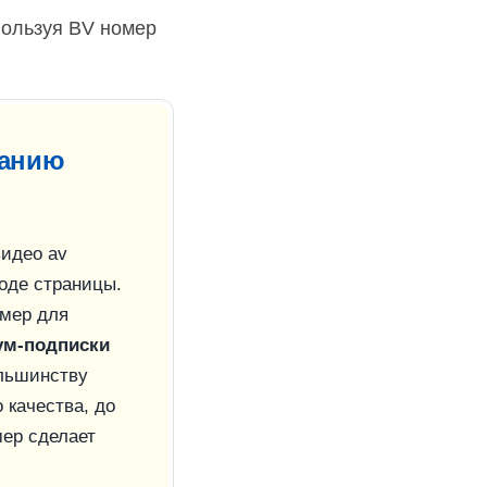
спользуя BV номер
ванию
видео
av
оде страницы.
омер для
ум-подписки
ольшинству
 качества, до
мер сделает