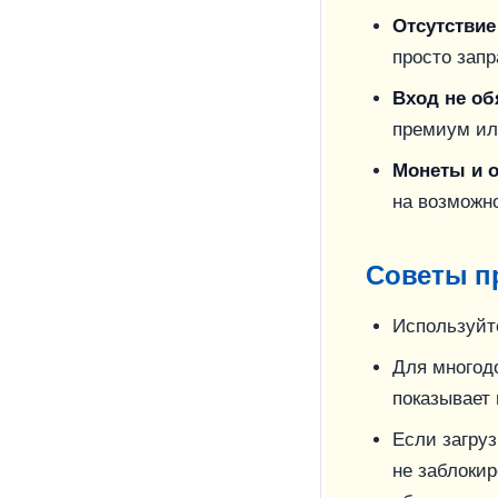
Отсутстви
просто запр
Вход не об
премиум ил
Монеты и 
на возможн
Советы п
Используй
Для многодо
показывает
Если загруз
не заблокир