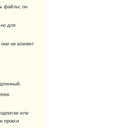
ть файлы; он
 но для
 они не влияют
 длинный.
зчик
подписки или
е прокси