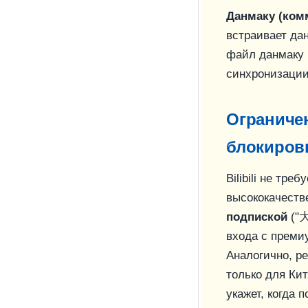
Данмаку (ком
встраивает да
файл данмаку 
синхронизации
Ограничен
блокиров
Bilibili не тр
высококачеств
подпиской
("大
входа с преми
Аналогично, р
только для Кит
укажет, когда 