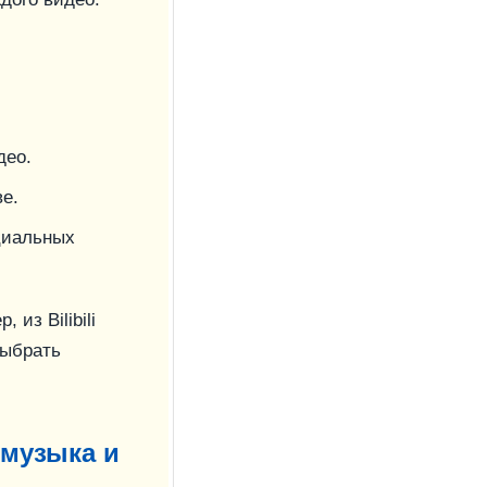
део.
ве.
циальных
 из Bilibili
выбрать
 музыка и