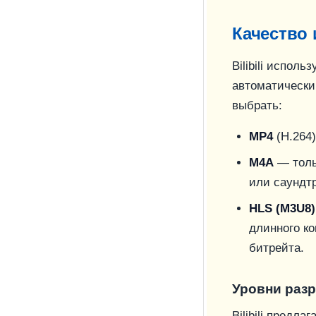
Качество 
Bilibili исполь
автоматически
выбрать:
MP4
(H.264
M4A
— тольк
или саундтр
HLS (M3U8)
длинного ко
битрейта.
Уровни разр
Bilibili предл