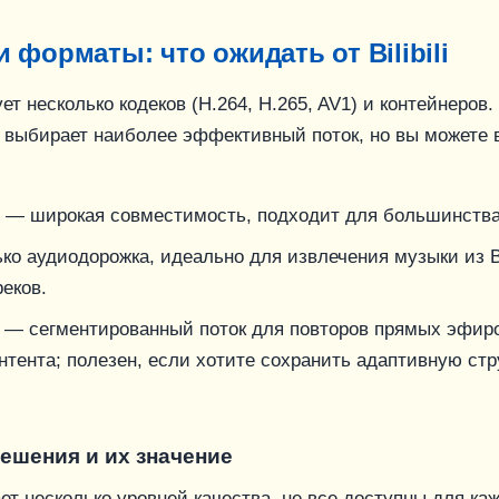
и форматы: что ожидать от Bilibili
зует несколько кодеков (H.264, H.265, AV1) и контейнеров.
 выбирает наиболее эффективный поток, но вы можете 
) — широкая совместимость, подходит для большинства
о аудиодорожка, идеально для извлечения музыки из Bil
еков.
— сегментированный поток для повторов прямых эфир
нтента; полезен, если хотите сохранить адаптивную стр
ешения и их значение
агает несколько уровней качества, не все доступны для ка