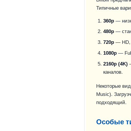
Типичные вари
360p
— низк
480p
— стан
720p
— HD, 
1080p
— Ful
2160p (4K)
—
каналов.
Некоторые вид
Music). Загруз
подходящий.
Особые ти