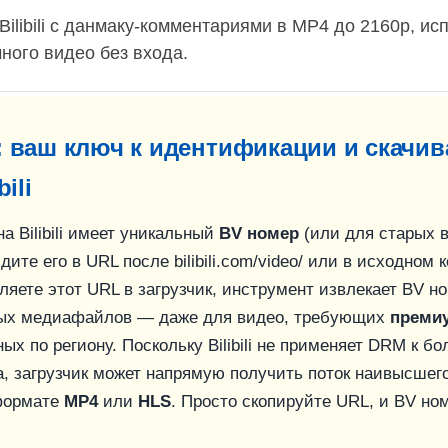
Bilibili с данмаку-комментариями в MP4 до 2160p, и
ного видео без входа.
: ваш ключ к идентификации и скачи
ili
а Bilibili имеет уникальный
BV номер
(или для старых 
идите его в URL после
bilibili.com/video/
или в исходном к
ляете этот URL в загрузчик, инструмент извлекает BV н
ных медиафайлов — даже для видео, требующих
преми
ых по региону. Поскольку Bilibili не применяет DRM к б
а, загрузчик может напрямую получить поток наивысшего
 формате
MP4
или
HLS
. Просто скопируйте URL, и BV но