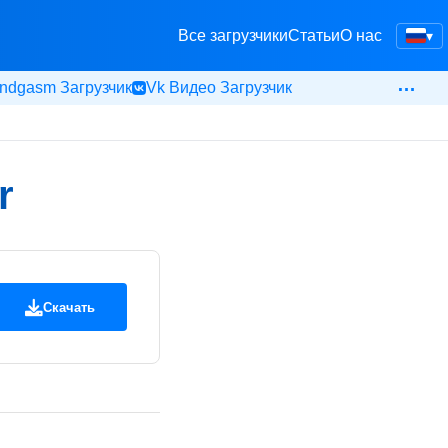
Все загрузчики
Статьи
О нас
▾
…
ndgasm Загрузчик
Vk Видео Загрузчик
r
Скачать