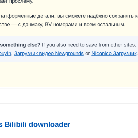
ает проблему.
атформенные детали, вы сможете надёжно сохранять конт
стве — с данмаку, BV номерами и всем остальным.
 something else?
If you also need to save from other sites, 
ouyin
,
Загрузчик видео Newgrounds
or
Niconico Загрузчик
.
 Bilibili downloader