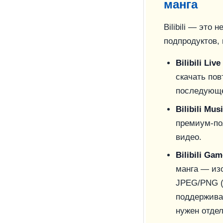
манга
Bilibili — это
подпродуктов, 
Bilibili Live
скачать пов
последующе
Bilibili Mus
премиум-по
видео.
Bilibili Ga
манга — изо
JPEG/PNG (
поддерживае
нужен отде