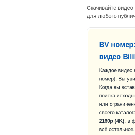
Скачивайте видео 
для любого публич
BV номер
видео Bilib
Каждое видео н
номер). Вы ув
Когда вы встав
поиска исход
или ограниченн
своего каталог
2160p (4K)
, в
всё остальное.