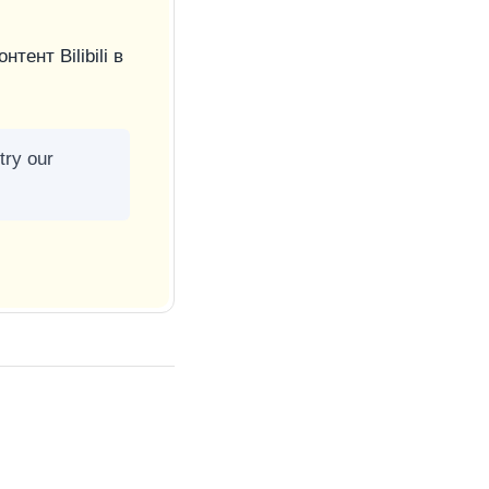
ент Bilibili в
try our