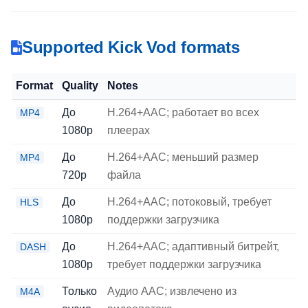
Supported Kick Vod formats
Format
Quality
Notes
До
H.264+AAC; работает во всех
MP4
1080p
плеерах
До
H.264+AAC; меньший размер
MP4
720p
файла
До
H.264+AAC; потоковый, требует
HLS
1080p
поддержки загрузчика
До
H.264+AAC; адаптивный битрейт,
DASH
1080p
требует поддержки загрузчика
Только
Аудио AAC; извлечено из
M4A