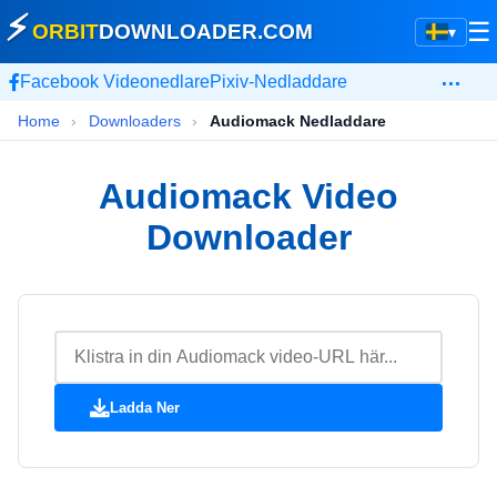
⚡
☰
ORBIT
DOWNLOADER
.COM
▾
…
Facebook Videonedlare
Pixiv-Nedladdare
Home
›
Downloaders
›
Audiomack Nedladdare
Audiomack Video
Downloader
Ladda Ner