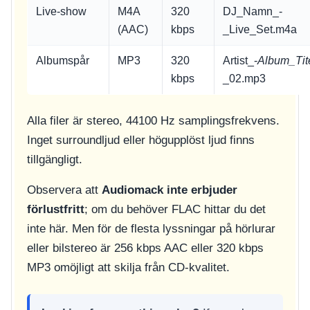
Live-show
M4A
320
DJ_Namn_-
(AAC)
kbps
_Live_Set.m4a
Albumspår
MP3
320
Artist_-
Album_Tit
kbps
_02.mp3
Alla filer är stereo, 44100 Hz samplingsfrekvens.
Inget surroundljud eller högupplöst ljud finns
tillgängligt.
Observera att
Audiomack inte erbjuder
förlustfritt
; om du behöver FLAC hittar du det
inte här. Men för de flesta lyssningar på hörlurar
eller bilstereo är 256 kbps AAC eller 320 kbps
MP3 omöjligt att skilja från CD-kvalitet.