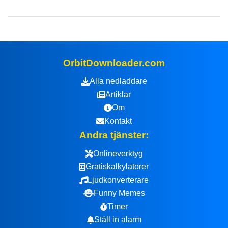
OrbitDownloader.com
Alla nedladdare
Artiklar
Om
Kontakt
Andra tjänster:
Onlineverktyg
Gratiskalkylatorer
Ljudkonverterare
Funny Memes
Timer
Ställ in alarm