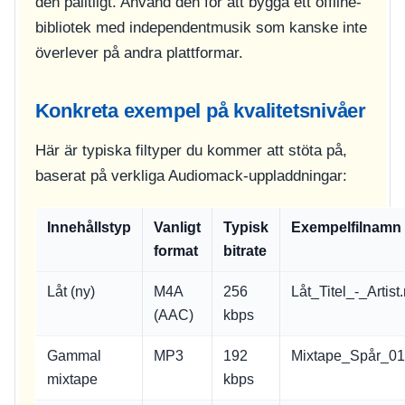
den pålitligt. Använd den för att bygga ett offline-
bibliotek med independentmusik som kanske inte
överlever på andra plattformar.
Konkreta exempel på kvalitetsnivåer
Här är typiska filtyper du kommer att stöta på,
baserat på verkliga Audiomack-uppladdningar:
Innehållstyp
Vanligt
Typisk
Exempelfilnamn
format
bitrate
Låt (ny)
M4A
256
Låt_Titel_-_Artis
(AAC)
kbps
Gammal
MP3
192
Mixtape_Spår_0
mixtape
kbps