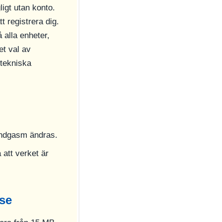
ligt utan konto.
t registrera dig.
 alla enheter,
et val av
 tekniska
undgasm ändras.
å att verket är
lse