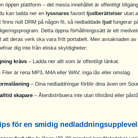
öppen plattform – det mesta innehållet är offentligt tillgäng
 du kan ladda ner en
lyssnares
favorit
ljudberättelser
utan at
et finns noll DRM på någon fil, så nedladdade
ljud
fungerar på
digeringsprogram. Detta öppna förhållningssätt är ett medvet
l att deras verk ska vara fritt portabelt. Men avsaknaden av
friar dig inte från etiska skyldigheter:
gning krävs
– Ladda ner allt som är offentligt länkat.
 Filer är rena MP3, M4A eller WAV; inga lås eller omslag.
formslåsning
– Dina nedladdningar förblir dina även om So
alltid skapare
– Återdistribuera inte utan tillstånd eller påst
tips för en smidig nedladdningsuppleve