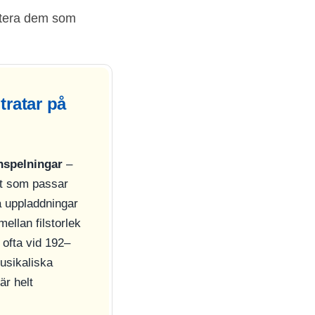
ortera dem som
tratar på
inspelningar
–
tt som passar
ta uppladdningar
ellan filstorlek
 ofta vid 192–
musikaliska
är helt