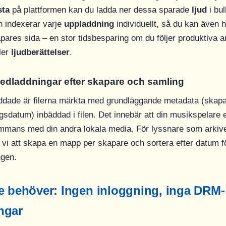
sta
på plattformen kan du ladda ner dessa sparade
ljud
i bul
n indexerar varje
uppladdning
individuellt, så du kan även h
pares sida – en stor tidsbesparing om du följer produktiva a
ler
ljudberättelser
.
edladdningar efter skapare och samling
addade är filerna märkta med grundläggande metadata (skap
ngsdatum) inbäddad i filen. Det innebär att din musikspelare e
ammans med din andra lokala media. För lyssnare som arkive
i att skapa en mapp per skapare och sortera efter datum fö
ngen.
e behöver: Ingen inloggning, inga DRM-
ngar