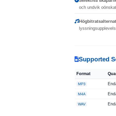
Selektiva skaparn
och undvik oönskat
Högbitratsalternat
lyssningsupplevels
Supported S
Format
Qual
Enda
MP3
Enda
M4A
Enda
WAV