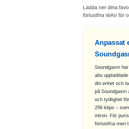
Ladda ner dina favor
förlustfria WAV för o
Anpassat e
Soundga
Soundgasm har e
alla uppladdade
din enhet och la
på Soundgasm är
och tydlighet fö
256 kbps – som b
intron. För puri
förlustfria men 