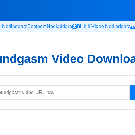
-Nedladdare
Beatport Nedladdare
Bilibili Video Nedladdare
ndgasm Video Downlo