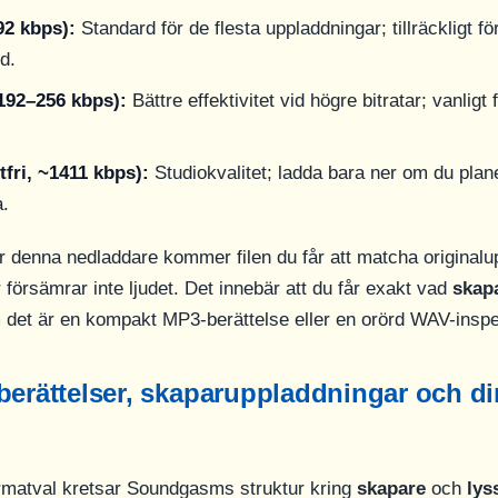
2 kbps):
Standard för de flesta uppladdningar; tillräckligt fö
d.
192–256 kbps):
Bättre effektivitet vid högre bitratar; vanligt 
fri, ~1411 kbps):
Studiokvalitet; ladda bara ner om du plane
a.
 denna nedladdare kommer filen du får att matcha originalu
 försämrar inte ljudet. Det innebär att du får exakt vad
skap
 det är en kompakt MP3-berättelse eller en orörd WAV-inspe
berättelser, skaparuppladdningar och d
rmatval kretsar Soundgasms struktur kring
skapare
och
lys