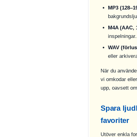
MP3 (128–19
bakgrundslju
M4A (AAC, 
inspelningar.
WAV (förlust
eller arkiver
När du använder
vi omkodar eller
upp, oavsett om
Spara ljud
favoriter
Utöver enkla fo