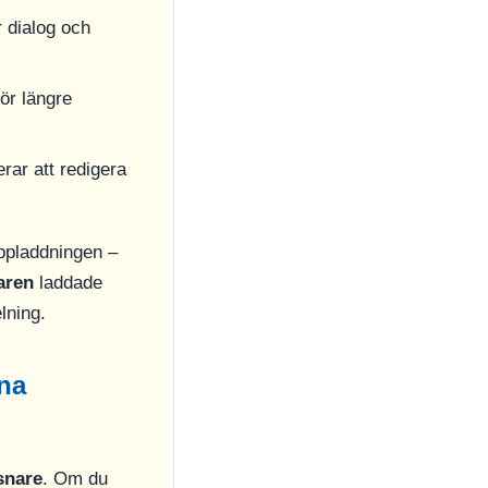
r dialog och
för längre
rar att redigera
ppladdningen –
aren
laddade
lning.
ina
snare
. Om du