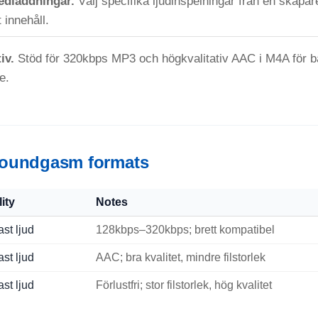
edladdningar.
Välj specifika ljudinspelningar från en skapare
 innehåll.
iv.
Stöd för 320kbps MP3 och högkvalitativ AAC i M4A för b
e.
oundgasm formats
ity
Notes
st ljud
128kbps–320kbps; brett kompatibel
st ljud
AAC; bra kvalitet, mindre filstorlek
st ljud
Förlustfri; stor filstorlek, hög kvalitet