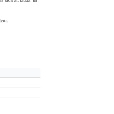
s sida att ladda ner,
ästa