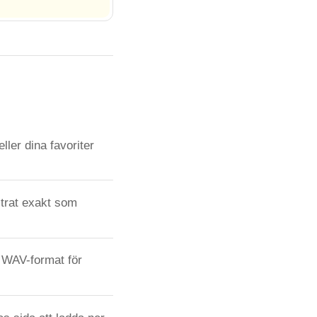
ller dina favoriter
itrat exakt som
tt WAV-format för