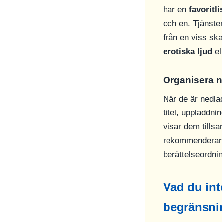
har en
favoritli
och en. Tjänste
från en viss ska
erotiska ljud
el
Organisera n
När de är nedl
titel, uppladdni
visar dem tills
rekommenderar v
berättelseordni
Vad du int
begränsni