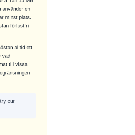
iera från 15 MB
du använder en
ar minst plats.
an förlustfri
ästan alltid ett
e vad
st till vissa
begränsningen
try our