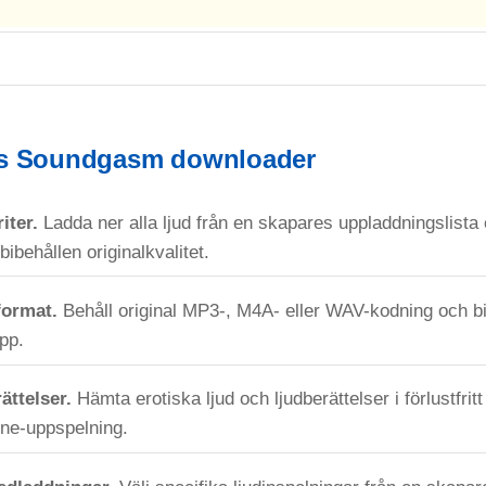
is Soundgasm downloader
iter.
Ladda ner alla ljud från en skapares uppladdningslista e
ibehållen originalkvalitet.
format.
Behåll original MP3-, M4A- eller WAV-kodning och b
pp.
ättelser.
Hämta erotiska ljud och ljudberättelser i förlustfri
line-uppspelning.