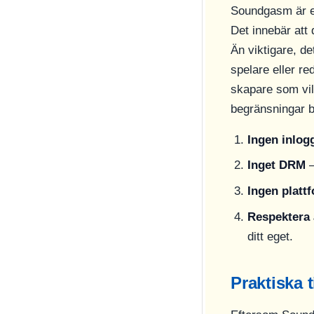
Soundgasm är en 
Det innebär att
Än viktigare, d
spelare eller re
skapare som vil
begränsningar be
Ingen inlog
Inget DRM
–
Ingen platt
Respektera 
ditt eget.
Praktiska 