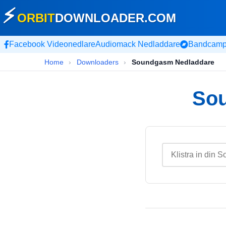
⚡
ORBIT
DOWNLOADER
.COM
Facebook Videonedlare
Audiomack Nedladdare
Bandcamp
Home
›
Downloaders
›
Soundgasm Nedladdare
Sou