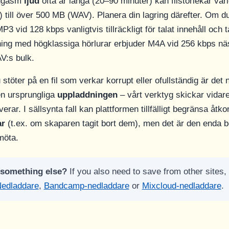
ndgasm
ljud
ofta är långa (20–90 minuter) kan filstorlekar var
 till över 500 MB (WAV). Planera din lagring därefter. Om 
P3 vid 128 kbps vanligtvis tillräckligt för talat innehåll och t
sning med högklassiga hörlurar erbjuder M4A vid 256 kbps näst
AV:s bulk.
 stöter på en fil som verkar korrupt eller ofullständig är det n
n ursprungliga
uppladdningen
– vårt verktyg skickar vidar
ar. I sällsynta fall kan plattformen tillfälligt begränsa åtkom
ar
(t.ex. om skaparen tagit bort dem), men det är den enda 
möta.
 something else?
If you also need to save from other sites, 
edladdare
,
Bandcamp-nedladdare
or
Mixcloud-nedladdare
.