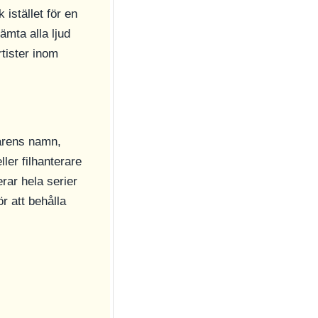
k istället för en
ämta alla ljud
rtister inom
arens namn,
ller filhanterare
rar hela serier
r att behålla