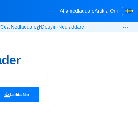
Alla nedladdare
Artiklar
Om
▾
…
Cda Nedladdare
Douyin-Nedladdare
ader
Ladda Ner