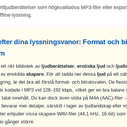
itljudberättelser som högkvalitativa MP3-filer eller exp
ffline-lyssning.
fter dina lyssningsvanor: Format och bi
sm
tt rikt bibliotek av
ljudberättelser
,
erotiska ljud
och
ljud
 av enskilda
skapare
. För att ladda ner dessa
ljud
på ett sä
gring, är det bra att förstå format- och bitratsvalen. De fles
 kodade i MP3 vid 128–192 kbps, vilket ger en bra balans m
r talat innehåll. Du kan dock även stöta på M4A (AAC)-filer –
evarar mer detaljer, särskilt i lager av ljudlandskap eller 
ster erbjuder vissa skapare WAV-filer (44,1 kHz, 16-bit) som 
tio gånger större.