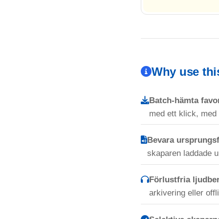
Why use th
Batch-hämta favor
med ett klick, med b
Bevara ursprungs
skaparen laddade u
Förlustfria ljudber
arkivering eller off