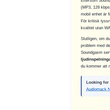
Eftersom Sou
(MP3, 128 kbps)
mobil enhet är M
För kritisk lys
kvalitet utan W
Slutligen, om du
problem med de
Soundgasm server
ljudinspelning
du kommer att 
Looking for
Audiomack N