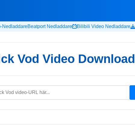
-Nedladdare
Beatport Nedladdare
Bilibili Video Nedladdare
ick Vod Video Download