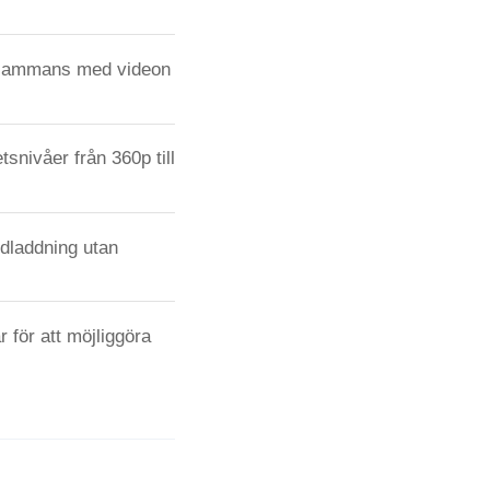
illsammans med videon
snivåer från 360p till
edladdning utan
 för att möjliggöra