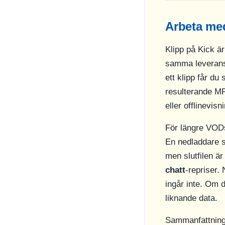
Arbeta med
Klipp på Kick ä
samma leverans
ett klipp får d
resulterande MP4
eller offlinevis
För längre VODs
En nedladdare so
men slutfilen 
chatt
-repriser.
ingår inte. Om 
liknande data.
Sammanfattnings