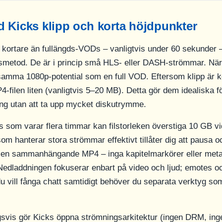
 Kicks klipp och korta höjdpunkter
r kortare än fullängds-VODs – vanligtvis under 60 sekunder –
metod. De är i princip små HLS- eller DASH-strömmar. När 
u samma 1080p-potential som en full VOD. Eftersom klipp är ko
-filen liten (vanligtvis 5–20 MB). Detta gör dem idealiska f
ning utan att ta upp mycket diskutrymme.
 som varar flera timmar kan filstorleken överstiga 10 GB v
m hanterar stora strömmar effektivt tillåter dig att pausa o
är en sammanhängande MP4 – inga kapitelmarkörer eller met
 Nedladdningen fokuserar enbart på video och ljud; emotes o
du vill fånga chatt samtidigt behöver du separata verktyg so
vis gör Kicks öppna strömningsarkitektur (ingen DRM, inget