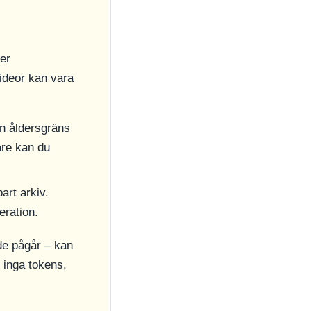
ler
videor kan vara
en åldersgräns
are kan du
art arkiv.
eration.
de pågår – kan
, inga tokens,