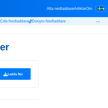
Alla nedladdare
Artiklar
Om
▾
…
Cda Nedladdare
Douyin-Nedladdare
er
Ladda Ner