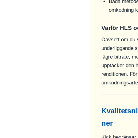
Båda metoder
omkodning k
Varför HLS o
Oavsett om du s
underliggande s
lägre bitrate, 
upptäcker den hö
renditionen. Fö
omkodningsartefa
Kvalitetsn
ner
Kick begränsar 