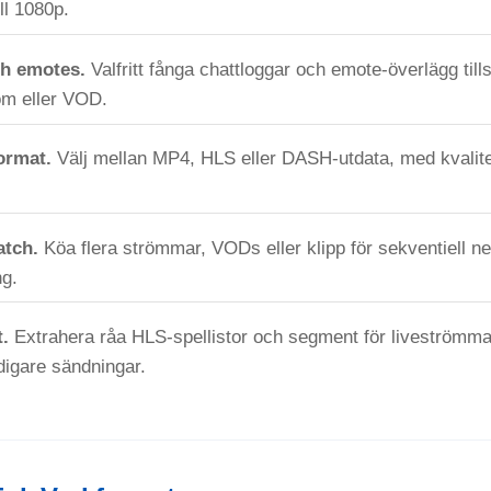
ll 1080p.
ch emotes.
Valfritt fånga chattloggar och emote-överlägg t
röm eller VOD.
format.
Välj mellan MP4, HLS eller DASH-utdata, med kvalitet
atch.
Köa flera strömmar, VODs eller klipp för sekventiell n
ng.
.
Extrahera råa HLS-spellistor och segment för liveströmmar
idigare sändningar.