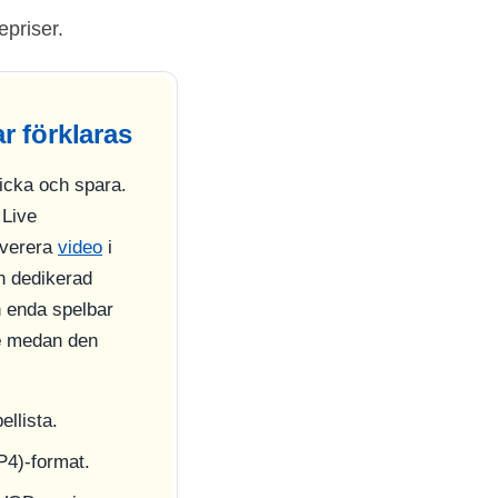
epriser.
 förklaras
icka och spara.
Live
everera
video
i
n dedikerad
n enda spelbar
e
medan den
llista.
4)-format.