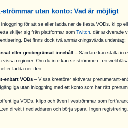
-strömmar utan konto: Vad är möjligt
inloggning för att se eller ladda ner de flesta VODs, klipp el
tta skiljer sig från plattformar som
Twitch
, där arkiverade 
entisering. Det finns dock två anmärkningsvärda undantag:
nsat eller geobegränsat innehåll
– Sändare kan ställa in 
ra vissa regioner. Om du inte kan se strömmen i en webbläs
 heller ladda ner den.
t-enbart VODs
– Vissa kreatörer aktiverar prenumerant-enb
llgängliga utan inloggning med ett konto som har rätt prenum
– offentliga VODs, klipp och även liveströmmar som fortfaran
L:en direkt i nedladdaren och börja spara. Ingen registrering