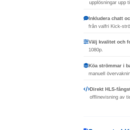
upplösningar upp ti
Inkludera chatt o
från valfri Kick-st
Välj kvalitet och 
1080p.
Köa strömmar i b
manuell övervakni
Direkt HLS-fångst
offlinevisning av t