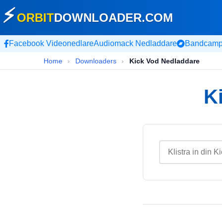
⚡
ORBIT
DOWNLOADER
.COM
Facebook Videonedlare
Audiomack Nedladdare
Bandcamp
Home
›
Downloaders
›
Kick Vod Nedladdare
K