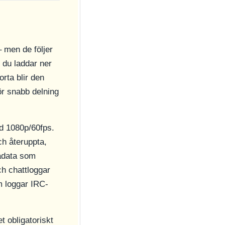
 men de följer
du laddar ner
rta blir den
ör snabb delning
id 1080p/60fps.
ch återuppta,
adata som
ch chattloggar
m loggar IRC-
 obligatoriskt