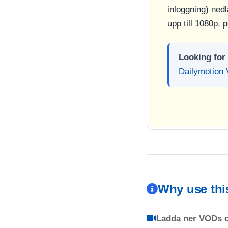
inloggning) ne
upp till 1080p, p
Looking for
Dailymotion 
Why use thi
Ladda ner VODs o