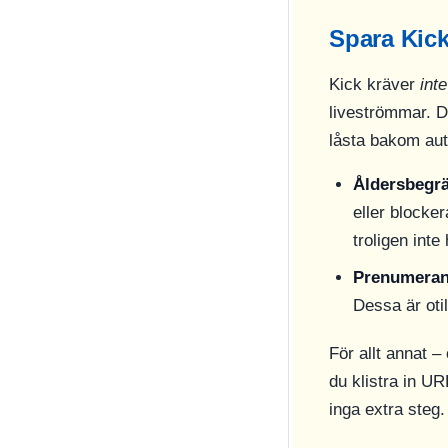
Spara Kick
Kick kräver
inte
liveströmmar. De
låsta bakom aut
Åldersbegrä
eller blocke
troligen inte
Prenumeran
Dessa är oti
För allt annat 
du klistra in UR
inga extra steg.