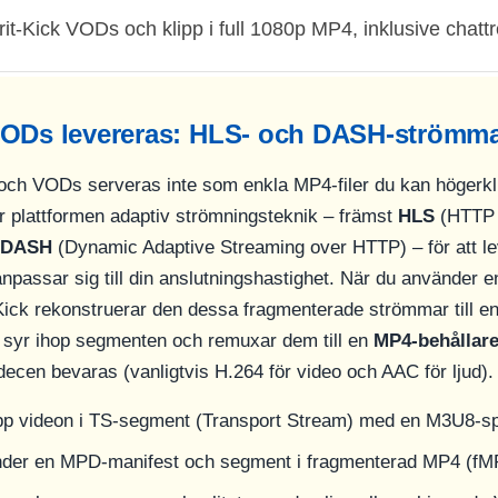
it-Kick VODs och klipp i full 1080p MP4, inklusive chattr
VODs levereras: HLS- och DASH-strömmar
ch VODs serveras inte som enkla MP4-filer du kan högerkl
er plattformen adaptiv strömningsteknik – främst
HLS
(HTTP 
DASH
(Dynamic Adaptive Streaming over HTTP) – för att l
npassar sig till din anslutningshastighet. När du använder e
Kick rekonstruerar den dessa fragmenterade strömmar till e
n syr ihop segmenten och remuxar dem till en
MP4-behållar
decen bevaras (vanligtvis H.264 för video och AAC för ljud).
pp videon i TS-segment (Transport Stream) med en M3U8-spe
der en MPD-manifest och segment i fragmenterad MP4 (fMP