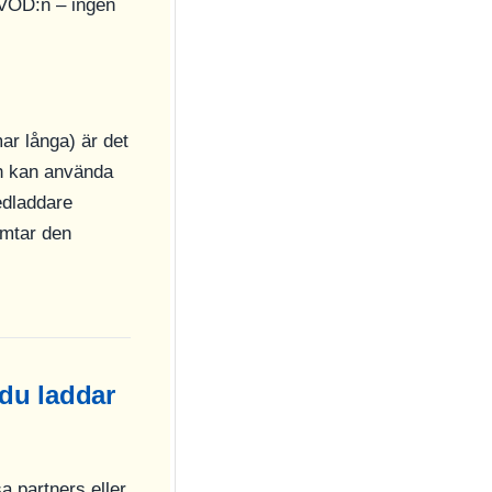
 VOD:n – ingen
ar långa) är det
ch kan använda
edladdare
ämtar den
 du laddar
a partners eller