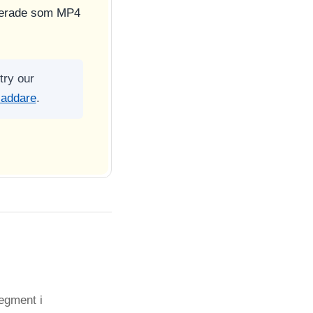
terade som MP4
try our
laddare
.
egment i