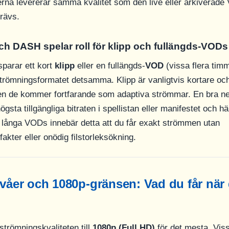
na levererar samma kvalitet som den live eller arkiverade
rävs.
ch DASH spelar roll för klipp och fullängds-VODs
parar ett kort
klipp
eller en fullängds-
VOD
(vissa flera timm
trömningsformatet detsamma. Klipp är vanligtvis kortare o
men de kommer fortfarande som adaptiva strömmar. En bra n
gsta tillgängliga bitraten i spellistan eller manifestet och h
r långa VODs innebär detta att du får exakt strömmen utan
kter eller onödig filstorleksökning.
ivåer och 1080p-gränsen: Vad du får när
strömningskvaliteten till
1080p (Full HD)
för det mesta. Viss