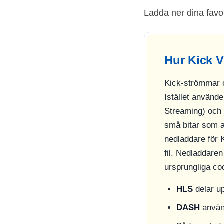
Ladda ner dina favor
Hur Kick 
Kick-strömmar o
Istället använd
Streaming) och
små bitar som a
nedladdare för 
fil. Nedladdare
ursprungliga co
HLS
delar u
DASH
använ