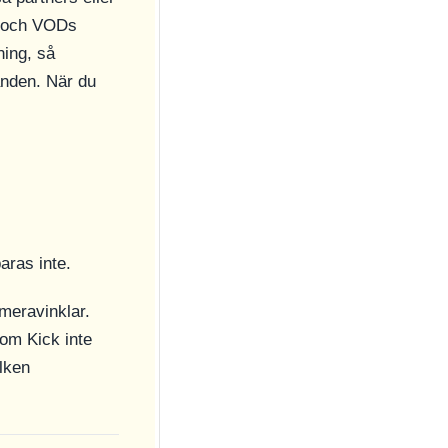
r och VODs
ning, så
anden. När du
ras inte.
ameravinklar.
som Kick inte
lken