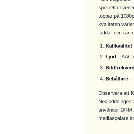
speciella even
toppar på 1080p
kvaliteten vari
laddar ner kan d
Källkvalitet
Ljud
– AAC s
Bildfrekven
Behållare
– 
Observera att Ki
Nedladdningen ä
använder DRM (D
mediaspelare so