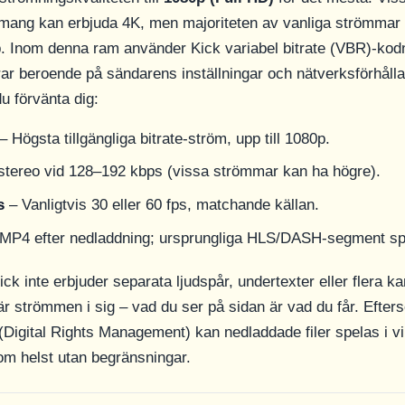
emang kan erbjuda 4K, men majoriteten av vanliga strömma
. Inom denna ram använder Kick variabel bitrate (VBR)-kod
erar beroende på sändarens inställningar och nätverksförhåll
u förvänta dig:
– Högsta tillgängliga bitrate-ström, upp till 1080p.
tereo vid 128–192 kbps (vissa strömmar kan ha högre).
s
– Vanligtvis 30 eller 60 fps, matchande källan.
MP4 efter nedladdning; ursprungliga HLS/DASH-segment spa
ck inte erbjuder separata ljudspår, undertexter eller flera k
r strömmen i sig – vad du ser på sidan är vad du får. Efter
igital Rights Management) kan nedladdade filer spelas i vi
m helst utan begränsningar.