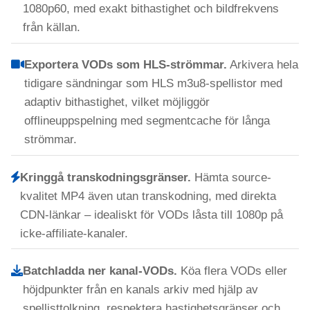
1080p60, med exakt bithastighet och bildfrekvens
från källan.
Exportera VODs som HLS-strömmar.
Arkivera hela
tidigare sändningar som HLS m3u8-spellistor med
adaptiv bithastighet, vilket möjliggör
offlineuppspelning med segmentcache för långa
strömmar.
Kringgå transkodningsgränser.
Hämta source-
kvalitet MP4 även utan transkodning, med direkta
CDN-länkar – idealiskt för VODs låsta till 1080p på
icke-affiliate-kanaler.
Batchladda ner kanal-VODs.
Köa flera VODs eller
höjdpunkter från en kanals arkiv med hjälp av
spellisttolkning, respektera hastighetsgränser och