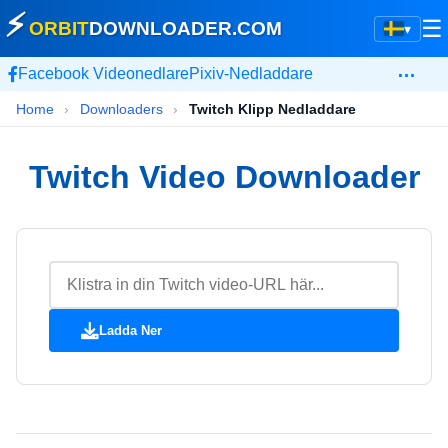
⚡
☰
ORBIT
DOWNLOADER
.COM
▾
…
Facebook Videonedlare
Pixiv-Nedladdare
Home
›
Downloaders
›
Twitch Klipp Nedladdare
Twitch Video Downloader
Ladda Ner