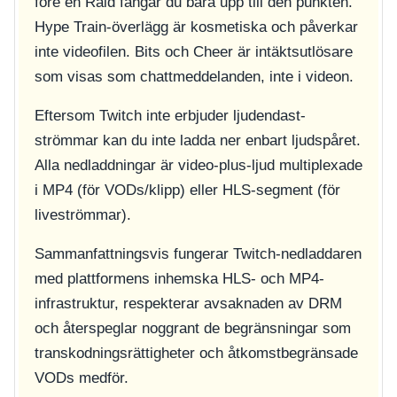
före en Raid fångar du bara upp till den punkten.
Hype Train-överlägg är kosmetiska och påverkar
inte videofilen. Bits och Cheer är intäktsutlösare
som visas som chattmeddelanden, inte i videon.
Eftersom Twitch inte erbjuder ljudendast-
strömmar kan du inte ladda ner enbart ljudspåret.
Alla nedladdningar är video-plus-ljud multiplexade
i MP4 (för VODs/klipp) eller HLS-segment (för
liveströmmar).
Sammanfattningsvis fungerar Twitch-nedladdaren
med plattformens inhemska HLS- och MP4-
infrastruktur, respekterar avsaknaden av DRM
och återspeglar noggrant de begränsningar som
transkodningsrättigheter och åtkomstbegränsade
VODs medför.