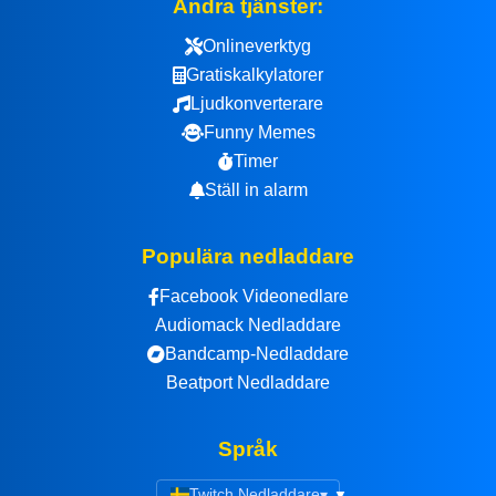
Andra tjänster:
Onlineverktyg
Gratiskalkylatorer
Ljudkonverterare
Funny Memes
Timer
Ställ in alarm
Populära nedladdare
Facebook Videonedlare
Audiomack Nedladdare
Bandcamp-Nedladdare
Beatport Nedladdare
Språk
Twitch Nedladdare
▾