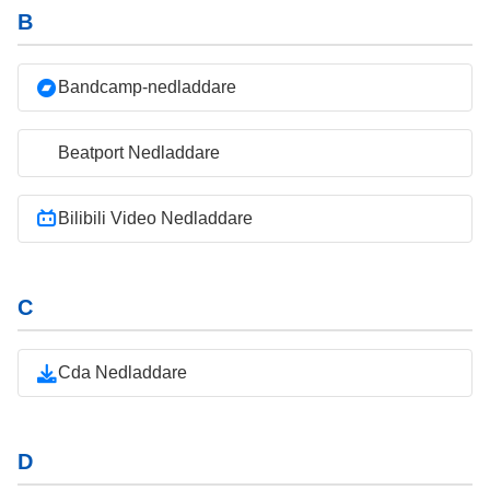
B
Bandcamp-nedladdare
Beatport Nedladdare
Bilibili Video Nedladdare
C
Cda Nedladdare
D