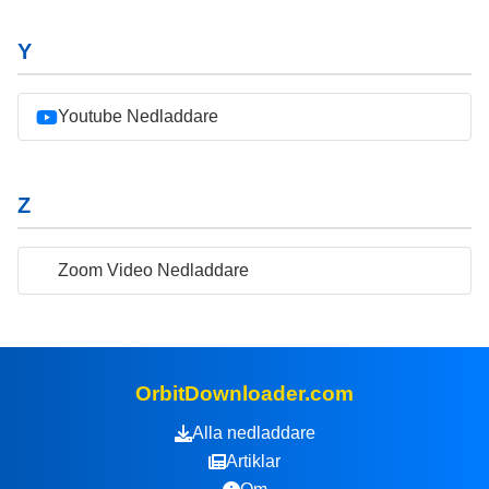
Y
Youtube Nedladdare
Z
Zoom Video Nedladdare
OrbitDownloader.com
Alla nedladdare
Artiklar