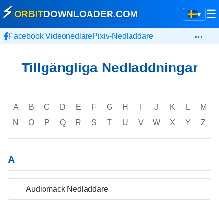
⚡
☰
ORBIT
DOWNLOADER
.COM
▾
…
Facebook Videonedlare
Pixiv-Nedladdare
Tillgängliga Nedladdningar
A
B
C
D
E
F
G
H
I
J
K
L
M
N
O
P
Q
R
S
T
U
V
W
X
Y
Z
A
Audiomack Nedladdare