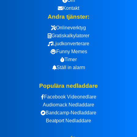
Om
Kontakt
Andra tjänster:
Onlineverktyg
Gratiskalkylatorer
Ljudkonverterare
Funny Memes
Timer
Ställ in alarm
Populära nedladdare
Facebook Videonedlare
Audiomack Nedladdare
Bandcamp-Nedladdare
Beatport Nedladdare