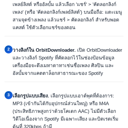
เพลย์ลิสต์ หรืออัลบั้ม แล้วเลือก 'แชร์' > 'คัดลอกลิงก์
เพลง' (หรือ 'คัดลอกลิงก์เพลย์ลิสต์') บนมือถือ: แตะเมนู
สามจุดข้างเพลง แล้วแชร์ > คัดลอกลิงก์ สำหรับพอด
แคสต์ ใช้ตัวเลือกแชร์ของตอน
2
วางลิงก์ใน OrbitDownloader.
เปิด OrbitDownloader
และวางลิงก์ Spotify ที่คัดลอกไว้ในช่องป้อนข้อมูล
เครื่องมือจะดึงเมทาดาทาเช่นชื่อเพลง ศิลปิน และ
อัลบั้มจากแคตตาล็อกสาธารณะของ Spotify
3
เลือกรูปแบบเสียง.
เลือกรูปแบบเอาต์พุตที่ต้องการ:
MP3 (เข้ากันได้กับอุปกรณ์ส่วนใหญ่) หรือ M4A
(ประสิทธิภาพสูงกว่าด้วยโคเดก AAC) ไม่มีตัวเลือก
วิดีโอเนื่องจาก Spotify มีเฉพาะเสียง และบิตเรตเริ่ม
ต้นที่ 320kbps ถ้ามี