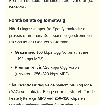
Premium-kontoer, men kildebitraten varierer (se
nedenfor).
Forstå bitrate og formatvalg
Når du lagrer et spor fra Spotify, omkoder du i
praksis strømmen. Den opprinnelige strømmen
fra Spotify er i Ogg Vorbis-format:
Gratisnivå
: 160 kbps Ogg Vorbis (tilsvarer
~192 kbps MP3)
Premium-nivå
: 320 kbps Ogg Vorbis
(tilsvarer ~256–320 kbps MP3)
Vårt verktøy lar deg velge mellom MP3 og M4A
(AAC) som utdata. Begge er bredt støttet. For de
fleste lyttere gir
MP3 ved 256–320 kbps
en
utmerket balanse mellom filstørrelse og