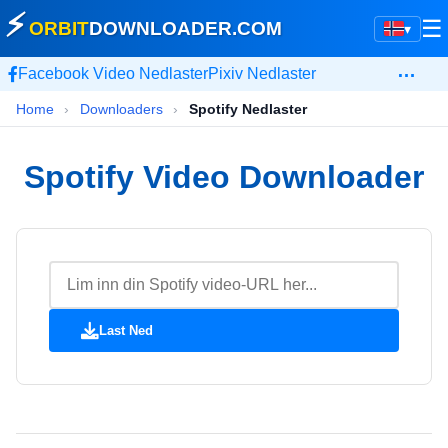
⚡
☰
ORBIT
DOWNLOADER
.COM
▾
…
Facebook Video Nedlaster
Pixiv Nedlaster
Home
›
Downloaders
›
Spotify Nedlaster
Spotify Video Downloader
Last Ned