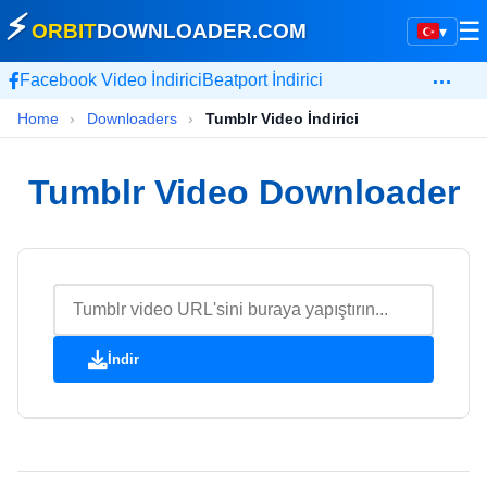
⚡
☰
ORBIT
DOWNLOADER
.COM
▾
…
Facebook Video İndirici
Beatport İndirici
Home
›
Downloaders
›
Tumblr Video İndirici
Tumblr Video Downloader
İndir