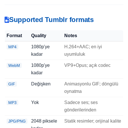
Supported Tumblr formats
Format
Quality
Notes
1080p'ye
H.264+AAC; en iyi
MP4
kadar
uyumluluk
1080p'ye
VP9+Opus; açık codec
WebM
kadar
Değişken
Animasyonlu GIF; döngülü
GIF
oynatma
Yok
Sadece ses; ses
MP3
gönderilerinden
2048 piksele
Statik resimler; orijinal kalite
JPG/PNG