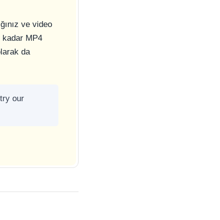
ığınız ve video
ye kadar MP4
olarak da
try our