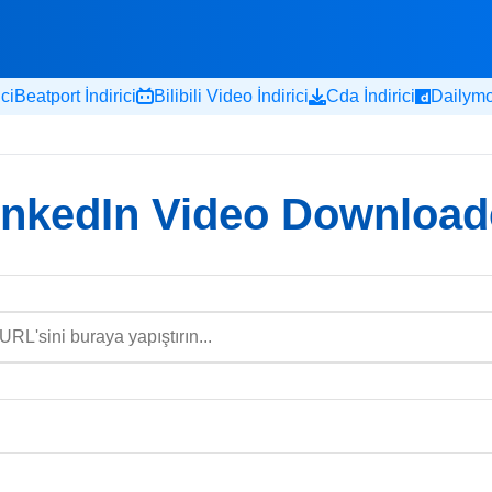
ci
Beatport İndirici
Bilibili Video İndirici
Cda İndirici
Dailymot
inkedIn Video Download