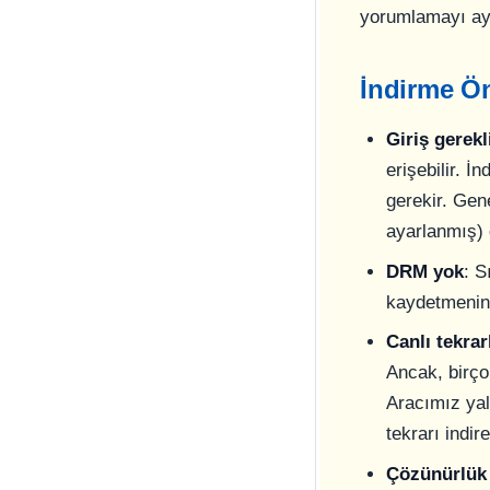
yorumlamayı ayn
İndirme Ön
Giriş gerekl
erişebilir. 
gerekir. Gene
ayarlanmış) g
DRM yok
: S
kaydetmenin 
Canlı tekrar
Ancak, birçok
Aracımız yaln
tekrarı indireb
Çözünürlük 