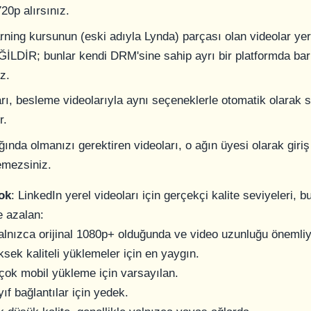
20p alırsınız.
rning kursunun (eski adıyla Lynda) parçası olan videolar yer
ĞİLDİR; bunlar kendi DRM'sine sahip ayrı bir platformda barı
z.
ları, besleme videolarıyla aynı seçeneklerle otomatik olarak
r.
ğında olmanızı gerektiren videoları, o ağın üyesi olarak giri
emezsiniz.
ok
: LinkedIn yerel videoları için gerçekçi kalite seviyeleri, bu
e azalan:
alnızca orijinal 1080p+ olduğunda ve video uzunluğu önemli
ksek kaliteli yüklemeler için en yaygın.
rçok mobil yükleme için varsayılan.
ıf bağlantılar için yedek.