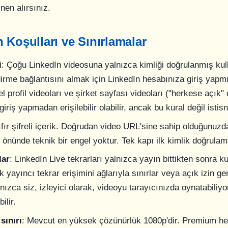
en alırsınız.
 Koşulları ve Sınırlamalar
i
: Çoğu LinkedIn videosuna yalnızca kimliği doğrulanmış kull
İndirme bağlantısını almak için LinkedIn hesabınıza giriş yap
l profil videoları ve şirket sayfası videoları ("herkese açık"
iriş yapmadan erişilebilir olabilir, ancak bu kural değil istisn
ıfır şifreli içerik. Doğrudan video URL'sine sahip olduğunuz
önünde teknik bir engel yoktur. Tek kapı ilk kimlik doğrulam
lar
: LinkedIn Live tekrarları yalnızca yayın bittikten sonra kull
 yayıncı tekrar erişimini ağlarıyla sınırlar veya açık izin gere
ızca siz, izleyici olarak, videoyu tarayıcınızda oynatabiliyo
ilir.
sınırı
: Mevcut en yüksek çözünürlük 1080p'dir. Premium he