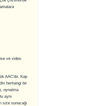
n çok çözünürlük
lamalara
ise ve video
ük AAC'dir. Kap
dIn herhangi bir
r), oynatma
Bu aynı
in size sunacağı