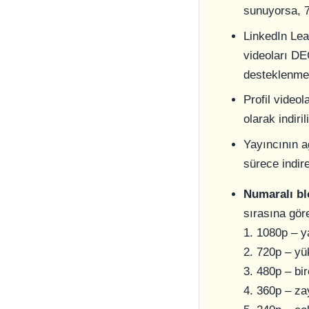
sunuyorsa, 7
LinkedIn Lea
videoları DE
desteklenme
Profil video
olarak indirili
Yayıncının a
sürece indir
Numaralı bl
sırasına gör
1. 1080p – y
2. 720p – yü
3. 480p – bi
4. 360p – zay