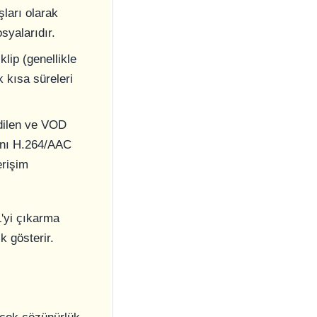
şları olarak
syalarıdır.
klip (genellikle
 kısa süreleri
edilen ve VOD
aynı H.264/AAC
erişim
'yi çıkarma
k gösterir.