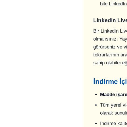
bile LinkedI
LinkedIn Live
Bir LinkedIn Liv
olmalısınız. Yay
görürseniz ve vi
tekrarlarının a
sahip olabilece
İndirme İçi
Madde işaret
Tüm yerel vi
olarak sunulu
İndirme kali