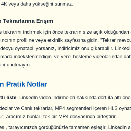
n 4K veya daha yükseğini sunmaz.
 Tekrarlarına Erişim
e tekrarını indirmek için önce tekrarın size açık olduğundan
ıncının profiline veya etkinlik sayfasına gidin. "Tekrar mev
deoyu oynatabiliyorsanız, indiricimiz onu çıkarabilir. Linked
ramada indekslenmediğini ve yerel besleme videolarından da
ğini unutmayın.
n Pratik Notlar
li liste
: LinkedIn video indirmeleri hakkında dört ila altı ön
deolar ve Canlı tekrarlar, MP4 segmentleri içeren HLS oynatm
r; aracımız bunları tek bir MP4 dosyasında birleştirir.
tesi, tarayıcınızda gördüğünüzle tamamen eşleşir. LinkedIn 