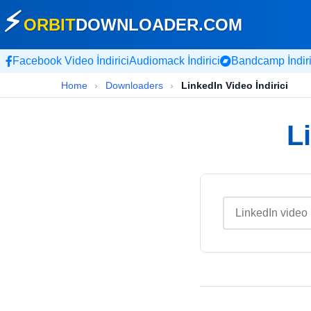
⚡
ORBIT
DOWNLOADER
.COM
Facebook Video İndirici
Audiomack İndirici
Bandcamp İndiri
Home
›
Downloaders
›
LinkedIn Video İndirici
L