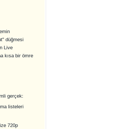
 emin
cut" düğmesi
In Live
ha kısa bir ömre
emli gerçek:
a listeleri
size 720p