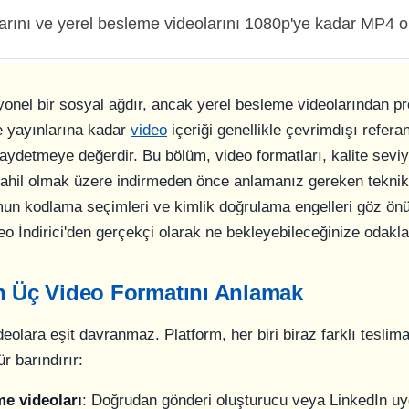
arını ve yerel besleme videolarını 1080p'ye kadar MP4 ol
onel bir sosyal ağdır, ancak yerel besleme videolarından pro
e yayınlarına kadar
video
içeriği genellikle çevrimdışı refer
aydetmeye değerdir. Bu bölüm, video formatları, kalite seviy
dahil olmak üzere indirmeden önce anlamanız gereken teknik
mun kodlama seçimleri ve kimlik doğrulama engelleri göz önü
eo İndirici'den gerçekçi olarak ne bekleyebileceğinize odakl
n Üç Video Formatını Anlamak
eolara eşit davranmaz. Platform, her biri biraz farklı teslimat
ür barındırır:
me videoları
: Doğrudan gönderi oluşturucu veya LinkedIn u