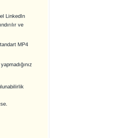
el LinkedIn
ndırılır ve
 standart MP4
ş yapmadığınız
lunabilirlik
yse.