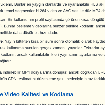
yüklenir. Bunlar en yaygın olanlardır ve uyarlanabilir HLS akı
ak temel segmentler H.264 video ve AAC ses ile düz MP4 do
ları
: Bir kullanıcının profil sayfasında görünen kısa, döngülü 
). Bunlar besleme videolarına benzer şekilde kodlanır, ancak
nellikle daha düşük bit hızındadır.
ve
: Yayın bittikten kısa bir süre sonra otomatik olarak kayd
larak kullanıma sunulan gerçek zamanlı yayınlar. Tekrarlar 
e kodlanır, ancak kullanılabilirlikleri yayıncının ayarlarına ve 
ağlıdır.
a indirilebilir MP4 dosyalarına dönüşür, ancak doğrudan URL
n'in CDN teslimatını düzenleme şekli nedeniyle biraz farklılı
e Video Kalitesi ve Kodlama