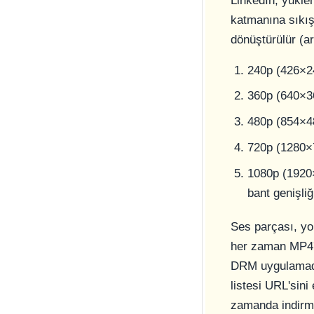
LinkedIn, yüklen
katmanına sıkış
dönüştürülür (ar
240p (426×2
360p (640×3
480p (854×4
720p (1280×
1080p (1920×
bant genişliğ
Ses parçası, y
her zaman MP4't
DRM uygulamadığ
listesi URL'sini
zamanda indirme