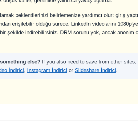
k düşük kalite, genellikle yalnızca yavaş ağlarda.
nlamak beklentilerinizi belirlemenize yardımcı olur: giriş yapt
ndan erişilebilir olduğu sürece, LinkedIn videolarını 1080p'
 bir şekilde indirebilirsiniz. DRM sorunu yok, ancak anonim 
 something else?
If you also need to save from other sites, 
eo İndirici
,
Instagram İndirici
or
Slideshare İndirici
.