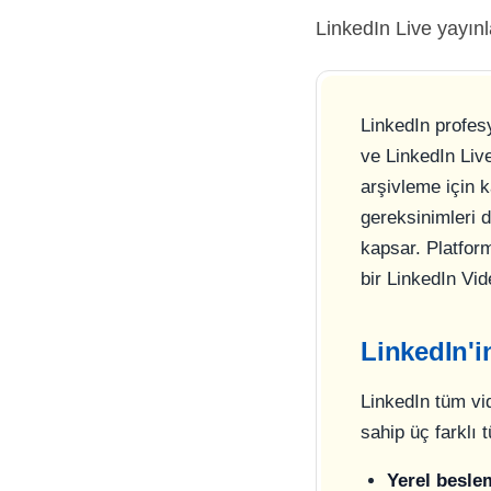
LinkedIn Live yayınl
LinkedIn profesy
ve LinkedIn Liv
arşivleme için k
gereksinimleri 
kapsar. Platfor
bir LinkedIn Vid
LinkedIn'i
LinkedIn tüm vid
sahip üç farklı t
Yerel besle