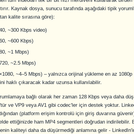
en tüm videoları tek bir bit hızı merdiveni kullanarak birde
tırır. Kaynak dosya, sunucu tarafında aşağıdaki tipik yorum
tan kalite sırasına göre):
40, ~300 Kbps video)
60, ~600 Kbps)
80, ~1 Mbps)
720, ~2.5 Mbps)
1080, ~4–5 Mbps) – yalnızca orijinal yükleme en az 1080p 
ini haklı çıkaracak kadar uzunsa kullanılabilir.
orumlamaya bağlı olarak her zaman 128 Kbps veya daha düş
ür ve VP9 veya AV1 gibi codec'ler için destek yoktur. Linke
ından (platform erişim kontrolü için giriş duvarına güveni
 elde ettiğinizde ham MP4 segmentleri doğrudan indirilebilir. 
nin kaliteyi daha da düşürmediği anlamına gelir - LinkedIn'