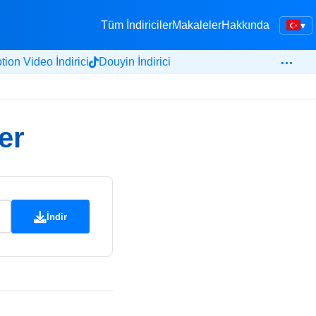
Tüm İndiriciler
Makaleler
Hakkında
▾
…
ion Video İndirici
Douyin İndirici
er
İndir