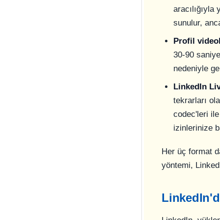
aracılığıyla 
sunulur, anc
Profil video
30-90 saniye
nedeniyle ge
LinkedIn Li
tekrarları o
codec'leri il
izinlerinize b
Her üç format d
yöntemi, LinkedI
LinkedIn'd