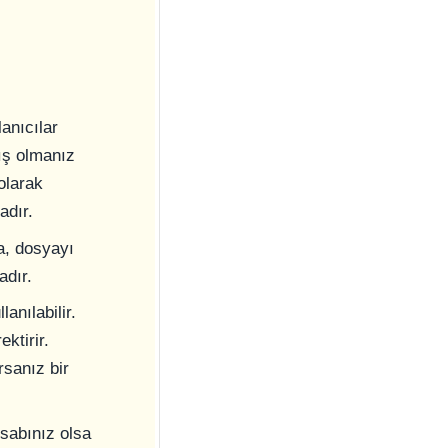
anıcılar
mış olmanız
 olarak
adır.
da, dosyayı
adır.
anılabilir.
ktirir.
rsanız bir
sabınız olsa