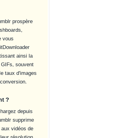
umblr prospère
ashboards,
e vous
bitDownloader
ssant ainsi la
s GIFs, souvent
le taux d'images
 conversion.
nt ?
chargez depuis
Tumblr supprime
 aux vidéos de
leur résolution