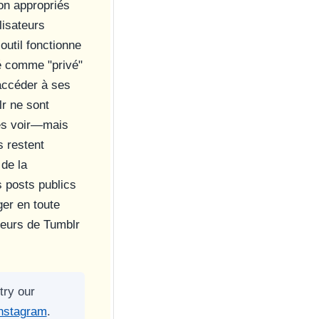
on appropriés
lisateurs
util fonctionne
é comme "privé"
accéder à ses
lr ne sont
les voir—mais
s restent
 de la
s posts publics
ger en toute
veurs de Tumblr
try our
Instagram
.