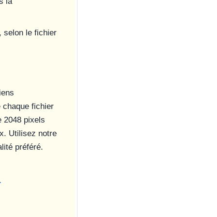
s la
selon le fichier
iens
 chaque fichier
e 2048 pixels
. Utilisez notre
lité préféré.
à