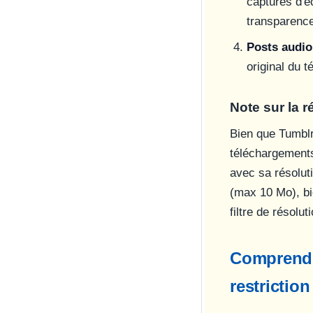
captures d'é
transparenc
Posts audio
original du t
Note sur la r
Bien que Tumbl
téléchargements
avec sa résoluti
(max 10 Mo), bi
filtre de résolu
Comprendre
restriction