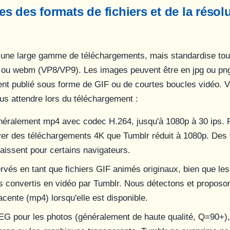
s des formats de fichiers et de la résol
une large gamme de téléchargements, mais standardise tou
ou webm (VP8/VP9). Les images peuvent être en jpg ou png,
nt publié sous forme de GIF ou de courtes boucles vidéo. Vo
s attendre lors du téléchargement :
éralement mp4 avec codec H.264, jusqu'à 1080p à 30 ips.
er des téléchargements 4K que Tumblr réduit à 1080p. Des 
issent pour certains navigateurs.
rvés en tant que fichiers GIF animés originaux, bien que le
is convertis en vidéo par Tumblr. Nous détectons et proposo
acente (mp4) lorsqu'elle est disponible.
EG pour les photos (généralement de haute qualité, Q=90+)