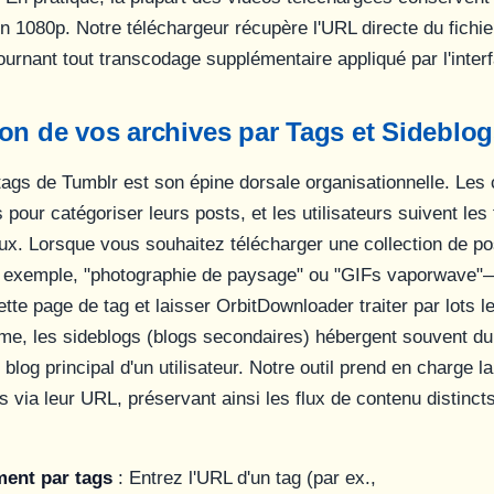
'en 1080p. Notre téléchargeur récupère l'URL directe du fichi
ournant tout transcodage supplémentaire appliqué par l'inter
on de vos archives par Tags et Sideblo
ags de Tumblr est son épine dorsale organisationnelle. Les 
gs pour catégoriser leurs posts, et les utilisateurs suivent les
lux. Lorsque vous souhaitez télécharger une collection de po
 exemple, "photographie de paysage" ou "GIFs vaporwave
tte page de tag et laisser OrbitDownloader traiter par lots l
me, les sideblogs (blogs secondaires) hébergent souvent d
blog principal d'un utilisateur. Notre outil prend en charge 
s via leur URL, préservant ainsi les flux de contenu distinc
ent par tags
: Entrez l'URL d'un tag (par ex.,