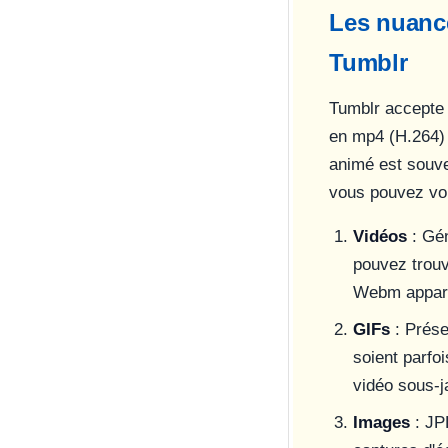
Les nuance
Tumblr
Tumblr accepte 
en mp4 (H.264) 
animé est souve
vous pouvez vou
Vidéos
: Gén
pouvez trouv
Webm appara
GIFs
: Prése
soient parfo
vidéo sous-j
Images
: JP