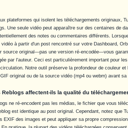
ux plateformes qui isolent les téléchargements originaux, T
gs. Une seule vidéo peut apparaître sur des centaines de d
entiellement des notes ou commentaires différents. Lorsqu
 vidéo à partir d'un post rencontré sur votre Dashboard, Or
ier source original—pas une version ré-encodée—vous garanti
gée par l'auteur. Ceci est particulièrement important pour le
irculation. Notre outil préserve la profondeur de couleur et 
GIF original ou de la source vidéo (mp4 ou webm) avant sa
Reblogs affectent-ils la qualité du téléchargeme
gs ne ré-encodent pas les médias, le fichier que vous télé
reblog est identique au post original. Cependant, notez que 
s EXIF des images et peut appliquer sa propre compression
 En pratique, la plupart des vidéos téléchargées conservent 