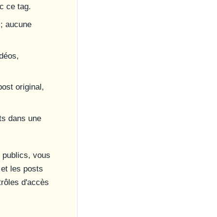
c ce tag.
 ; aucune
idéos,
ost original,
sts dans une
 publics, vous
et les posts
trôles d'accès