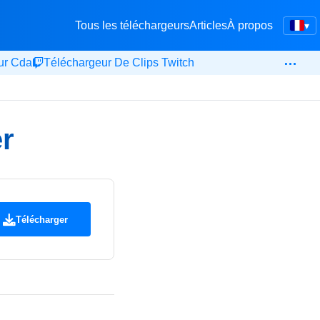
Tous les téléchargeurs
Articles
À propos
▾
…
ur Cda
Téléchargeur De Clips Twitch
r
Télécharger