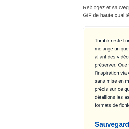
Reblogez et sauveg
GIF de haute qualit
Tumblr reste l'u
mélange unique 
allant des vidé
préserver. Que v
l'inspiration vi
sans mise en mé
précis sur ce q
détaillons les 
formats de fichi
Sauvegarde