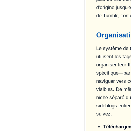
d'origine jusqu
de Tumblr, cont
Organisati
Le système de t
utilisent les ta
organiser leur f
spécifique—par
naviguer vers ce
visibles. De mê
niche séparé du 
sideblogs entier
suivez.
Téléchargem