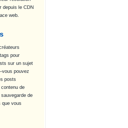
er depuis le CDN
face web.
gs
créateurs
 tags pour
sts sur un sujet
"—vous pouvez
es posts
u contenu de
la sauvegarde de
ts que vous