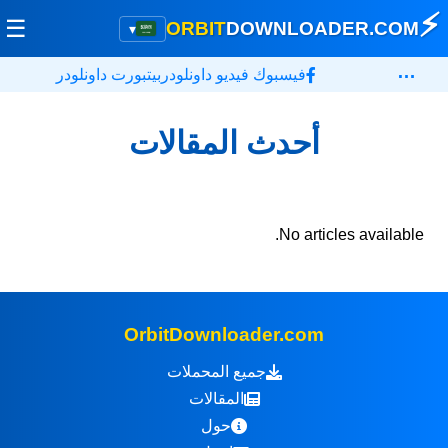
⚡
☰
ORBIT
DOWNLOADER
.COM
▾
…
فيسبوك فيديو داونلودر
بيتبورت داونلودر
أحدث المقالات
No articles available.
OrbitDownloader.com
جميع المحملات
المقالات
حول