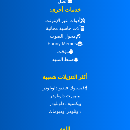
اتصل
خدمات أخرى:
أدوات عبر الإنترنت
آلات حاسبة مجانية
محول الصوت
Funny Memes
مؤقت
ضبط المنبه
أكثر التنزيلات شعبية
فيسبوك فيديو داونلودر
بيتبورت داونلودر
بيكسيف داونلودر
داونلودر أوديوماك
اللغة