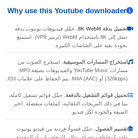
Why use this Youtube downloader
تحميل بدقة 8K WebM.
حمِّل فيديوهات يوتيوب بدقة
تصل إلى 8K باستخدام WebM (ترميز VP9). استمتع
بجودة نقية على الشاشات الكبيرة.
استخراج المسارات الموسيقية.
استخرج الصوت من
مسارات YouTube Music والفيديوهات بصيغة MP3
(320kbps) أو M4A (AAC). يتم الحفاظ على علامات ID3.
تحميل قوائم التشغيل بالدفعة.
حمِّل قوائم تشغيل كاملة،
بما في ذلك المزيجات التلقائية، كملفات منفصلة. اختر
الصيغة والجودة لكل فيديو.
تقسيم الفصول.
حمِّل فصولًا فردية من فيديو يوتيوب
واحد كمقاطع منفصلة. مثالي للمحاضرات أو المحتوى