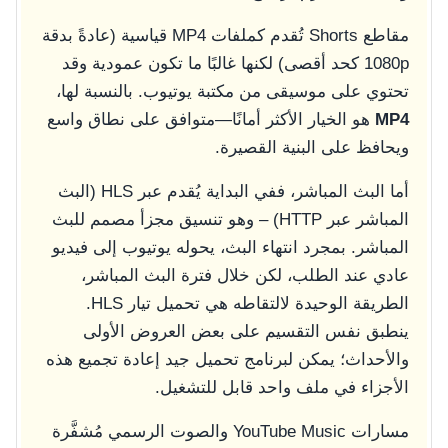
مقاطع Shorts تُقدم كملفات MP4 قياسية (عادةً بدقة
1080p كحد أقصى) لكنها غالبًا ما تكون عمودية وقد
تحتوي على موسيقى من مكتبة يوتيوب. بالنسبة لها،
MP4
هو الخيار الأكثر أمانًا—متوافق على نطاق واسع
ويحافظ على البنية القصيرة.
أما البث المباشر، ففي البداية يُقدم عبر HLS (البث
المباشر عبر HTTP) – وهو تنسيق مجزأ مصمم للبث
المباشر. بمجرد انتهاء البث، يحوله يوتيوب إلى فيديو
عادي عند الطلب، لكن خلال فترة البث المباشر،
الطريقة الوحيدة لالتقاطه هي تحميل تيار HLS.
ينطبق نفس التقسيم على بعض العروض الأولى
والأحداث؛ يمكن لبرنامج تحميل جيد إعادة تجميع هذه
الأجزاء في ملف واحد قابل للتشغيل.
مسارات YouTube Music والصوت الرسمي مُشفَّرة