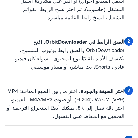
أسفل الفيديو (جوال) أو انقر على مشاركة أسفل
المشغل (حاسوب)، ثم اختر نسخ الرابط. لقوائم
التشغيل، انسخ رابط القائمة مباشرة.
2
الصق الرابط في OrbitDownloader.
افتح
OrbitDownloader والصق رابط يوتيوب المنسوخ.
تكتشف الأداة تلقائيًا نوع المحتوى—سواء كان فيديو
عادي، Shorts، بث مباشر، أو مسار موسيقي.
3
اختر الصيغة والجودة.
اختر من بين الصيغ المتاحة: MP4
(H.264)، WebM (VP9)، أو صوت M4A/MP3. للفيديو،
اختر دقة تصل إلى 8K. يمكنك أيضًا استخراج الترجمة أو
التحميل مع الحفاظ على الفصول.