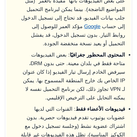
على بعض الفيديوهات بأنها "مقيدة بالعمر" (مثل
المواضيع الناضجة). بينما يمكن لبرنامج التحميل
جلب بيانات الفيديو، قد تحتاج إلى تسجيل الدخول
إلى حساب
Google
مؤكد العمر للوصول إلى
روابط التيار. بدون تسجيل الدخول، قد يفشل
التحميل أو يعيد نسخة منخفضة الجودة.
المحتوى المحظور جغرافيًا
: بعض الفيديوهات
متاحة فقط في بلدان معينة. حتى بدون DRM،
سيرفض الخادم إرسال تيار الفيديو إذا كان عنوان
IP الخاص بك خارج المنطقة المسموح بها. يمكن
لـ VPN تجاوز ذلك، لكن برنامج التحميل نفسه لا
يمكنه التحايل على الترخيص الإقليمي.
فيديوهات الأعضاء فقط
: القنوات التي لديها
عضويات يوتيوب تقدم فيديوهات حصرية. بدون
اشتراك عضوية نشط (وجلسة تسجيل دخول مع
الكوكيز المناسبة)، تظل هذه الفيديوهات غير قابلة