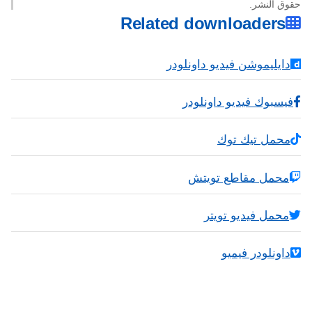
حقوق النشر.
Related downloaders
دايليموشن فيديو داونلودر
فيسبوك فيديو داونلودر
محمل تيك توك
محمل مقاطع تويتش
محمل فيديو تويتر
داونلودر فيميو