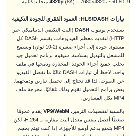
(8K) – 7680×4320، ~50-80 ميجابت/ثانية
4320p
تيارات HLS/DASH: العمود الفقري للجودة التكيفية
يستخدم يوتيوب
DASH
(البث التكيفي الديناميكي عبر
HTTP) لتقديم معظم الفيديوهات. يقسم DASH كل
مستوى جودة إلى أجزاء صغيرة (2-10 ثوانٍ) ويسمح
للمشغل بالتبديل بسلاسة. سيقوم برنامج تحميل جيد
بجلب جميع أجزاء الجودة المختارة ودمجها في ملف
واحد. لاحظ أن تيارات DASH غالبًا ما تفصل الفيديو
عن الصوت، لذا قد تحتاج إلى تحميل تيارين ودمجهما.
بعض برامج التحميل تقوم بذلك تلقائيًا، مخرجة ملف
MP4 بكل المسارين.
بالنسبة لتفضيلات الترميز،
VP9/WebM
يقدم عمومًا
ضغطًا أفضل بنفس معدل البت مقارنة بـ H.264، لكن
MP4 يتمتع بدعم أوسع للأجهزة. إذا كنت تهتم بحجم