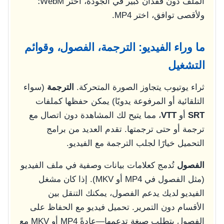
الملف دون فقدان كبير في الجودة، اختر WebM؛
ولأقصى توافق، اختر MP4.
ما وراء الفيديو: الترجمة، الفصول، وقوائم
التشغيل
ثراء يوتيوب يتجاوز الصورة المتحركة.
الترجمة
(سواء
التلقائية أو المرفوعة يدويًا) يمكن حفظها كملفات
SRT
أو
VTT
، مما يتيح لك المشاهدة دون اتصال مع
ترجمة أو حتى ترجمتها. تقدم العديد من برامج
التحميل خيارًا لجلب الترجمة مع الفيديو.
الفصول
تُدمج كعلامات بيانات وصفية في ملف الفيديو
(مثل الفصول في MP4 أو MKV). إذا كان مشغل
الفيديو لديك يدعم الفصول، يمكنك التنقل بين
الأقسام دون التمرير. تحميل فيديو مع الحفاظ على
الفصول يتطلب صيغة تدعمها—عادةً MP4 أو MKV مع