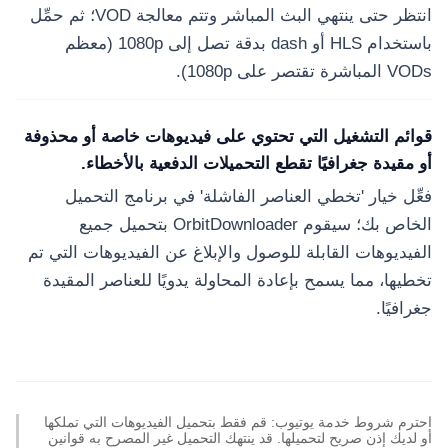
انتظر حتى ينتهي البث المباشر وتتم معالجة VOD؛ ثم حمِّل
باستخدام HLS أو dash بدقة تصل إلى 1080p (معظم
VODs المباشرة تقتصر على 1080p).
قوائم التشغيل التي تحتوي على فيديوهات خاصة أو محذوفة
أو مقيدة جغرافيًا تقطع التحميلات الدفعية بالأخطاء.
فعِّل خيار 'تخطي العناصر الفاشلة' في برنامج التحميل
الخاص بك؛ سيقوم OrbitDownloader بتحميل جميع
الفيديوهات القابلة للوصول والإبلاغ عن الفيديوهات التي تم
تخطيها، مما يسمح بإعادة المحاولة يدويًا للعناصر المقيدة
جغرافيًا.
احترم شروط خدمة يوتيوب: قم فقط بتحميل الفيديوهات التي تملكها
أو لديك إذن صريح لتحميلها. قد ينتهك التحميل غير المصرح به قوانين