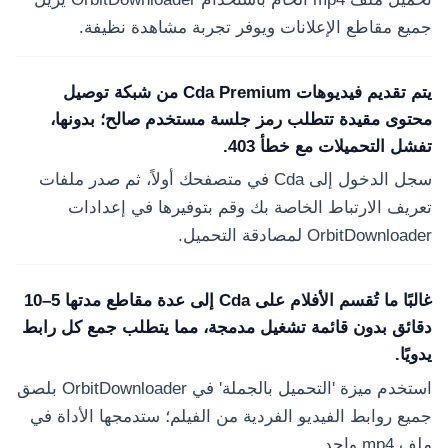
جميع مقاطع الإعلانات ويوفر تجربة مشاهدة نظيفة.
يتم تقديم فيديوهات Cda Premium من شبكة توصيل
محتوى مقيدة تتطلب رمز جلسة مستخدم صالح؛ بدونها،
تفشل التحميلات مع خطأ 403.
سجل الدخول إلى Cda في متصفحك أولاً، ثم صدر ملفات
تعريف الارتباط الخاصة بك وقم بتوفيرها في إعدادات
OrbitDownloader لمصادقة التحميل.
غالبًا ما تُقسم الأفلام على Cda إلى عدة مقاطع مدتها 5–10
دقائق بدون قائمة تشغيل مدمجة، مما يتطلب جمع كل رابط
يدويًا.
استخدم ميزة 'التحميل بالجملة' في OrbitDownloader بلصق
جميع روابط الفيديو الفردية من الفيلم؛ ستدمجها الأداة في
ملف mp4 واحد.