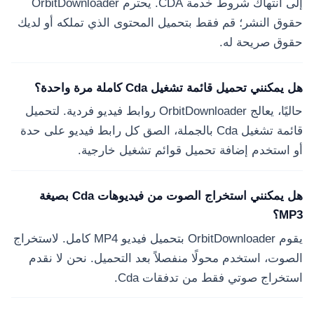
إلى انتهاك شروط خدمة CDA. يحترم OrbitDownloader
حقوق النشر؛ قم فقط بتحميل المحتوى الذي تملكه أو لديك
حقوق صريحة له.
هل يمكنني تحميل قائمة تشغيل Cda كاملة مرة واحدة؟
حاليًا، يعالج OrbitDownloader روابط فيديو فردية. لتحميل
قائمة تشغيل Cda بالجملة، الصق كل رابط فيديو على حدة
أو استخدم إضافة تحميل قوائم تشغيل خارجية.
هل يمكنني استخراج الصوت من فيديوهات Cda بصيغة
MP3؟
يقوم OrbitDownloader بتحميل فيديو MP4 كامل. لاستخراج
الصوت، استخدم محولًا منفصلاً بعد التحميل. نحن لا نقدم
استخراج صوتي فقط من تدفقات Cda.