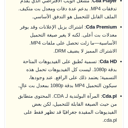
Cda Player
: مشغل الويب الافتراضي الذي يقدم
تدفقات MP4. يدعم عدة دقات ومعدل بت متكيف.
الملف القابل للتحميل هو التدفق الأساسي.
Cda Premium
: اشتراك يزيل الإعلانات وقد يوفر
معدلات بت أعلى. لكنه لا يغير صيغة التحميل
الأساسية—ما زلت تحصل على ملفات MP4.
الاشتراك المميز لا يضيف DRM.
Cda HD
: تسمية تُطبق على الفيديوهات المتاحة
بدقة 1080p. ليست كل الفيديوهات تحمل هذه
التسمية؛ يعتمد ذلك على الرافع. عند وجودها،
سيكون التحميل MP4 بدقة 1080p بمعدل بت عالٍ.
Cda.pl
: المرآة البولندية لـ CDA. المحتوى متطابق
من حيث الصيغة القابلة للتحميل، لكن بعض
الفيديوهات المقيدة جغرافيًا قد تظهر فقط على
cda.pl.