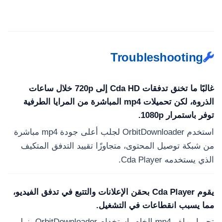
Troubleshooting
غالبًا ما تخنق تدفقات Cda HD إلى 720p خلال ساعات
الذروة، لكن تحميلات mp4 المباشرة من المرايا الطرفية
توفر باستمرار 1080p.
استخدم OrbitDownloader لجلب أعلى جودة mp4 مباشرة
من شبكة توصيل المحتوى، متجاوزًا تقييد التدفق المتكيف
الذي يستخدمه Cda Player.
يقوم Cda Player بحقن الإعلانات والتتبع في تدفق الفيديو،
مما يسبب انقطاعات في التشغيل.
تحميل ملف mp4 الخام باستخدام OrbitDownloader يزيل