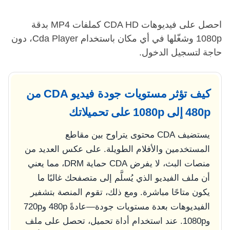
احصل على فيديوهات CDA HD كملفات MP4 بدقة
1080p وشغّلها في أي مكان باستخدام Cda Player، دون
حاجة لتسجيل الدخول.
كيف تؤثر مستويات جودة فيديو CDA من
480p إلى 1080p على تحميلاتك
يستضيف CDA محتوى يتراوح بين مقاطع
المستخدمين والأفلام الطويلة. على عكس العديد من
منصات البث، لا يفرض CDA حماية DRM، مما يعني
أن ملف الفيديو الذي يُسلَّم إلى متصفحك غالبًا ما
يكون متاحًا مباشرة. ومع ذلك، تقوم المنصة بتشفير
الفيديوهات بعدة مستويات جودة—عادةً 480p و720p
و1080p. عند استخدام أداة تحميل، تحصل على ملف