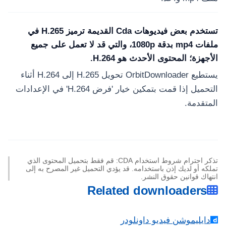
تستخدم بعض فيديوهات Cda القديمة ترميز H.265 في
ملفات mp4 بدقة 1080p، والتي قد لا تعمل على جميع
الأجهزة؛ المحتوى الأحدث هو H.264.
يستطيع OrbitDownloader تحويل H.265 إلى H.264 أثناء
التحميل إذا قمت بتمكين خيار 'فرض H.264' في الإعدادات
المتقدمة.
تذكر احترام شروط استخدام CDA: قم فقط بتحميل المحتوى الذي
تملكه أو لديك إذن باستخدامه. قد يؤدي التحميل غير المصرح به إلى
انتهاك قوانين حقوق النشر.
Related downloaders
دايليموشن فيديو داونلودر