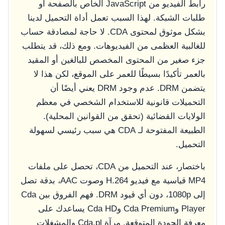
رابط الفيديو من JavaScript الخاص بالصفحة أو
طلبات الشبكة. لهذا السبب تعمل أداة التحميل لدينا
بشكل موثوق لمحتوى CDA. لا حاجة لمصادقة حساب
للغالبية العظمى من الفيديوهات. ومع ذلك، قد يتطلب
جزء صغير من المحتوى المخصص للبالغين أو المقيد
بالعمر تأكيدًا بسيطًا للعمر على الموقع، لكن هذا لا
يتضمن DRM. عدم وجود DRM يعني أيضًا أن
التحميلات قانونية للاستخدام الشخصي في معظم
الولايات القضائية (تحقق من القوانين المحلية).
الطبيعة المفتوحة لـ CDA هي سبب رئيسي لسهولة
التحميل.
باختصار، عند التحميل من CDA، تحصل على ملفات
MP4 قياسية مع فيديو H.264 وصوت AAC، بدقة تصل
إلى 1080p، دون أي قيود DRM. فهم الفروق بين Cda
Player وCda Premium وCda HD يساعدك على
معرفة الجودة المتوقعة. مرآة Cda.pl والمشغلات