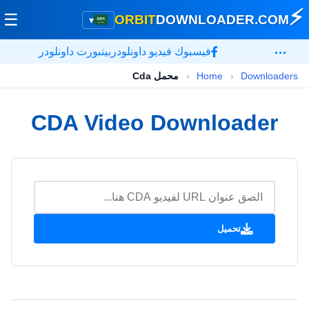
⚡
☰
ORBIT
DOWNLOADER
.COM
▾
…
فيسبوك فيديو داونلودر
بيتبورت داونلودر
Downloaders
›
Home
›
محمل Cda
CDA Video Downloader
تحميل