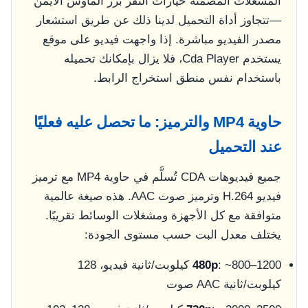
المشغلات المضمنة خيارات النقر بزر الماوس الأيمن
—تتجاوز أداة التحميل لدينا ذلك عن طريق استشعار
مصدر الفيديو مباشرة. إذا واجهت فيديو على موقع
يستخدم Cda Player، فلا يزال بإمكانك تحميله
باستخدام نفس منطق استخراج الرابط.
حاوية MP4 والترميز: ما تحصل عليه فعليًا
عند التحميل
جميع فيديوهات CDA تُسلَّم في حاوية MP4 مع ترميز
فيديو H.264 وترميز صوت AAC. هذه صيغة عالمية
متوافقة مع كل الأجهزة ومشغلات الوسائط تقريبًا.
يختلف معدل البت حسب مستوى الجودة:
480p
: ~800–1200 كيلوبت/ثانية فيديو، 128
كيلوبت/ثانية AAC صوت