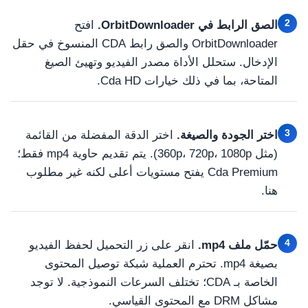
2
الصق الرابط في OrbitDownloader.
افتح
OrbitDownloader والصق رابط CDA المنسوخ في حقل
الإدخال. ستحلل الأداة مصدر الفيديو وتهيئ الصيغ
المتاحة، بما في ذلك خيارات Cda HD.
3
اختر الجودة والصيغة.
اختر الدقة المفضلة من القائمة
(مثل 360p، 720p، 1080p). يتم تقديم حاوية mp4 فقط؛
Cda Premium يفتح مستويات أعلى لكنه غير مطلوب
هنا.
4
حمّل ملف mp4.
انقر على زر التحميل لحفظ الفيديو
بصيغة mp4. تحترم العملية شبكة توصيل المحتوى
الخاصة بـ CDA؛ تختلف السرعات النموذجية. لا توجد
مشاكل DRM مع المحتوى القياسي.