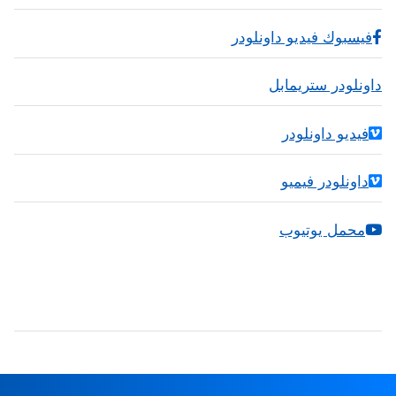
فيسبوك فيديو داونلودر
داونلودر ستريمابل
فيديو داونلودر
داونلودر فيميو
محمل يوتيوب