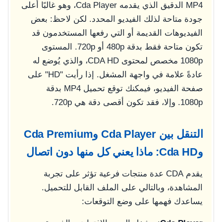
MP4 الدقيق الذي يقدمه Cda Player، وهو غالبًا أعلى
جودة متاحة لذلك الفيديو المحدد. لكن لاحظ: بعض
الفيديوهات القديمة أو التي رفعها المستخدمون قد
تكون متاحة فقط بدقة 480p أو 720p. المستوى
1080p مخصص لمحتوى CDA HD، والذي يُوضع له
عادةً علامة في واجهة المشغل. إذا رأيت "HD" على
صفحة الفيديو، فيمكنك توقع تحميل MP4 بدقة
1080p. وإلا، فقد تكون أقصى دقة هي 720p.
التنقل بين Cda Player وCda Premium
وCda HD: ماذا يعني كل منها دون اتصال
يقدم CDA عدة منتجات فرعية تؤثر على تجربة
المشاهدة، وبالتالي على الملف القابل للتحميل.
يساعدك فهمها على وضع التوقعات: