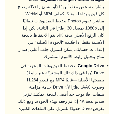
يشارك شخص معك ألبومًا (أو تنشئ واحدًا)، يصبح
كل فيديو بداخله متاحًا كملف MP4 أو WebM
مباشر. تقوم Photos بضغط الفيديوهات تلقائيًا
إلى 1080p بمعدل 30 إطارًا في الثانية، لكن إذا
كان الرفع الأصلي بدقة 4K، يتم الاحتفاظ بالدقة
الأصلية فقط إذا فعّلت "الجودة الأصلية" في
إعدادات حسابك. يمكن للمنزل جلب أعلى إصدار
متاح بتحليل رابط الألبوم المشترك.
Google Drive
: تحتفظ الفيديوهات المخزنة في
Drive (بما في ذلك تلك المشتركة عبر رابط)
بصيغتها الأصلية—غالبًا MP4 مع فيديو H.264
وصوت AAC. نظرًا لأن Drive خدمة مزامنة
ملفات، فلا يوجد حد أقصى للدقة؛ يمكنك تنزيل
فيديو بدقة 4K إذا تم رفعه بهذه الجودة. ومع ذلك،
يفرض Drive حدودًا للتنزيل على الملفات الكبيرة