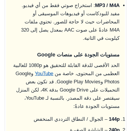
MP3 / M4A
: استخراج صوتي فقط من أي فيديو.
مفيد للبودكاست أو فيديوهات الموسيقى أو
المحاضرات حيث لا حاجة للصور. تحتوي ملفات
M4A عادةً على صوت AAC بمعدل يصل إلى 320
كيلوبت في الثانية.
مستويات الجودة على منصات Google
الحد الأقصى للدقة القابلة للتحقيق هو 1080p للغالبية
العظمى من المحتوى، خاصة من
YouTube
وGoogle
Photos وGoogle Play Movies. قد تكون بعض
التحميلات على Google Drive بدقة 4K، لكن المنزل
سيقتصر على دقة المصدر. بالنسبة لـ YouTube،
مستويات الجودة عادةً:
144p
– الجوال / النطاق الترددي المنخفض
240p
– الشاشة الصغيرة