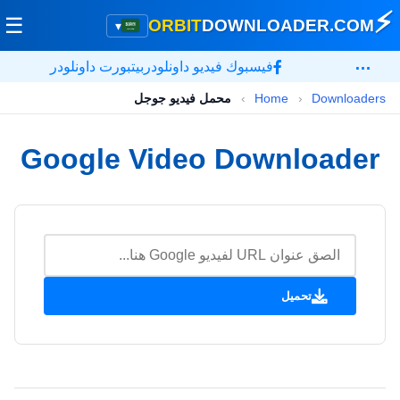
⚡
☰
ORBIT
DOWNLOADER
.COM
▾
…
فيسبوك فيديو داونلودر
بيتبورت داونلودر
Downloaders
›
Home
›
محمل فيديو جوجل
Google Video Downloader
تحميل