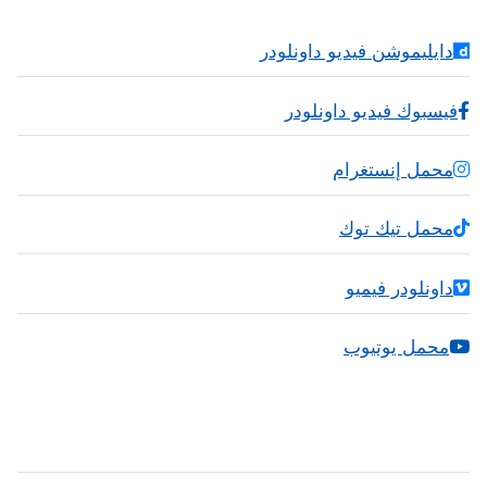
دايليموشن فيديو داونلودر
فيسبوك فيديو داونلودر
محمل إنستغرام
محمل تيك توك
داونلودر فيميو
محمل يوتيوب