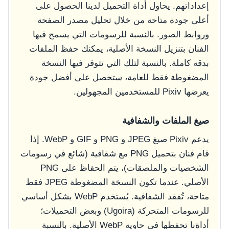
إعداداتهم. يحاول أداة التحميل لدينا الحصول على
أعلى جودة متاحة من خلال تحليل مصدر الصفحة
وروابط الصور. بالنسبة للرسومات التي يسمح فيها
الفنان بتنزيل النسخة الأصلية، يمكنك حفظ الملفات
بدقة كاملة. بالنسبة لتلك التي تتوفر فيها النسخة
المضغوطة فقط للعامة، ستحصل على أفضل جودة
يعرضها Pixiv للمستخدمين المجهولين.
صيغ الملفات والشفافية
يدعم Pixiv صيغ JPEG و PNG و GIF و WebP. إذا
قام فنان بتحميل PNG مع شفافية (شائع في رسومات
الشخصيات والملصقات)، يتم الحفاظ على PNG
الأصلي. عندما تكون النسخة المضغوطة JPEG فقط
متاحة، تُفقد الشفافية. يُستخدم WebP بشكل أساسي
للرسومات المتحركة (Ugoira) وبعض التحميلات؛
أداةنا تحفظها في حاوية WebP الأصلية. بالنسبة