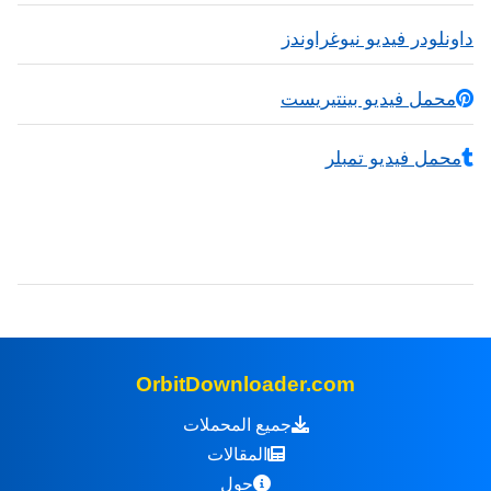
داونلودر فيديو نيوغراوندز
محمل فيديو بينتيريست
محمل فيديو تمبلر
OrbitDownloader.com
جميع المحملات
المقالات
حول