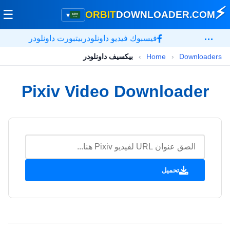
⚡
☰
ORBIT
DOWNLOADER
.COM
▾
…
فيسبوك فيديو داونلودر
بيتبورت داونلودر
Downloaders
›
Home
›
بيكسيف داونلودر
Pixiv Video Downloader
تحميل