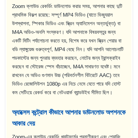
Zoom ক্লাউড রেকর্ডিং ডাউনলোড করার সময়, আপনার কাছে দুটি
প্রাথমিক বিকল্প রয়েছে: সম্পূর্ণ MP4 ভিডিও (যাতে ভিজ্যুয়াল
উপস্থাপনা, স্পিকার ভিডিও এবং স্ক্রিন অ্যানিমেশন অন্তর্ভুক্ত) বা
M4A অডিও-অনলি সংস্করণ। যদি আপনাকে বিষয়বস্তুর জন্য
একটি মিটিং পর্যালোচনা করতে হয়, বিশেষ করে যখন স্ক্রিন শেয়ার বা
বডি ল্যাঙ্গুয়েজ গুরুত্বপূর্ণ, MP4 বেছে নিন। যদি আপনি আলোচনাটি
পডকাস্টের জন্য পুনরায় ব্যবহার করছেন, নোটের জন্য ট্রান্সক্রাইব
করছেন বা স্টোরেজ স্পেস বাঁচাচ্ছেন, M4A সাধারণত যথেষ্ট। মনে
রাখবেন যে অডিও গুণমান উচ্চ (পরিবর্তনশীল বিটরেটে AAC) তবে
ভিডিও রেজোলিউশন 1080p এর নিচে নেমে যেতে পারে যদি হোস্ট
কম সেটিংয়ে রেকর্ড করে বা নেটওয়ার্ক ব্যান্ডউইথ সীমিত ছিল।
অ্যাক্সেস কন্ট্রোল কীভাবে আপনার ডাউনলোড অপশনকে
আকার দেয়
Zoom-এর ক্লাউড রেকর্ডিং প্ল্যাটফর্মের প্রমাণীকরণ এবং শেয়ারিং