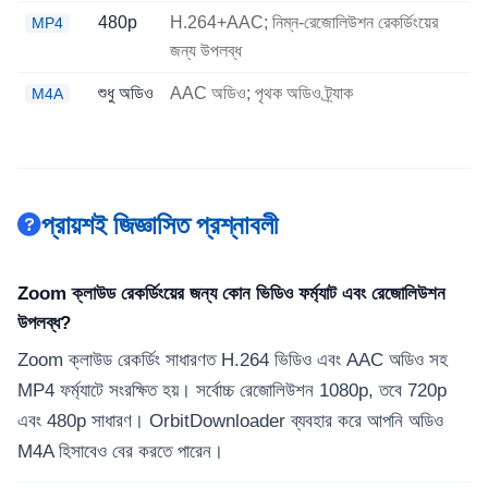
480p
H.264+AAC; নিম্ন-রেজোলিউশন রেকর্ডিংয়ের
MP4
জন্য উপলব্ধ
শুধু অডিও
AAC অডিও; পৃথক অডিও ট্র্যাক
M4A
প্রায়শই জিজ্ঞাসিত প্রশ্নাবলী
Zoom ক্লাউড রেকর্ডিংয়ের জন্য কোন ভিডিও ফর্ম্যাট এবং রেজোলিউশন
উপলব্ধ?
Zoom ক্লাউড রেকর্ডিং সাধারণত H.264 ভিডিও এবং AAC অডিও সহ
MP4 ফর্ম্যাটে সংরক্ষিত হয়। সর্বোচ্চ রেজোলিউশন 1080p, তবে 720p
এবং 480p সাধারণ। OrbitDownloader ব্যবহার করে আপনি অডিও
M4A হিসাবেও বের করতে পারেন।