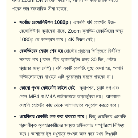
যদিও Zoom DRM যোগ করে না, আপনি কী ডাউনলোড করতে
পারেন তার ব্যবহারিক সীমা রয়েছে:
সর্বোচ্চ রেজোলিউশন 1080p
। এমনকি যদি হোস্টের উচ্চ-
রেজোলিউশন ক্যামেরা থাকে, Zoom ক্লাউড রেকর্ডিংয়ের জন্য
1080p তে কম্প্রেস করে। 4K বিকল্প নেই।
রেকর্ডিংয়ের মেয়াদ শেষ হয়
হোস্টের প্ল্যানের ভিত্তিতে নির্ধারিত
সময়ের পরে (যেমন, ফ্রি অ্যাকাউন্টের জন্য 30 দিন, পেইড
প্ল্যানের জন্য বেশি)। যদি একটি রেকর্ডিং মুছে ফেলা হয়, আপনি
ডাউনলোডারের মাধ্যমে এটি পুনরুদ্ধার করতে পারবেন না।
কোনো পৃথক মেটাডেটা ফাইল নেই
। ক্যাপশন, চ্যাট লগ এবং
পোল MP4 বা M4A ডাউনলোডে অন্তর্ভুক্ত নয়। আপনাকে
সেগুলি হোস্টের কাছ থেকে আলাদাভাবে অনুরোধ করতে হবে।
ওয়েবিনার রেকর্ডিং লক করা থাকতে পারে
। কিছু ওয়েবিনার এমনকি
প্রমাণীকৃত ব্যবহারকারীদের জন্যও ডাউনলোড সম্পূর্ণরূপে নিষিদ্ধ
করে। আমাদের টুল শুধুমাত্র তখনই কাজ করে যখন লিঙ্কটি