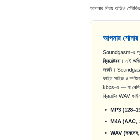
আপনার প্রিয় অডিও স্টো
আপনার শোনার 
Soundgasm-এ প্
ক্রিয়েটররা
। এই
অড
জরুরি। Soundgas
ফাইল সাইজ ও স্পষ্
kbps-এ — যা বেশি বিস
ক্রিয়েটর WAV ফাইল
MP3 (128–19
M4A (AAC, 
WAV (লসলেস,