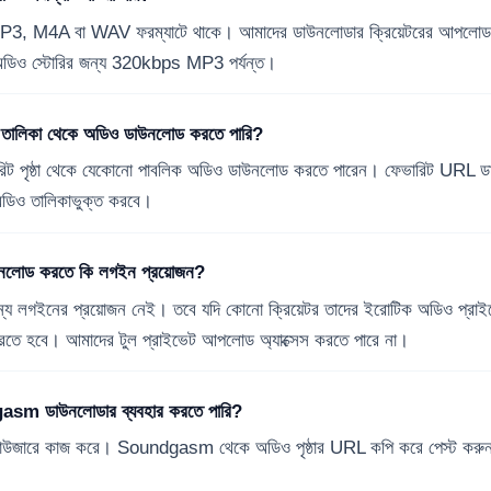
M4A বা WAV ফরম্যাটে থাকে। আমাদের ডাউনলোডার ক্রিয়েটরের আপলোড থ
 অডিও স্টোরির জন্য 320kbps MP3 পর্যন্ত।
িট তালিকা থেকে অডিও ডাউনলোড করতে পারি?
েভারিট পৃষ্ঠা থেকে যেকোনো পাবলিক অডিও ডাউনলোড করতে পারেন। ফেভারিট URL ড
অডিও তালিকাভুক্ত করবে।
োড করতে কি লগইন প্রয়োজন?
্য লগইনের প্রয়োজন নেই। তবে যদি কোনো ক্রিয়েটর তাদের ইরোটিক অডিও প্রাই
হবে। আমাদের টুল প্রাইভেট আপলোড অ্যাক্সেস করতে পারে না।
sm ডাউনলোডার ব্যবহার করতে পারি?
ব্রাউজারে কাজ করে। Soundgasm থেকে অডিও পৃষ্ঠার URL কপি করে পেস্ট করু