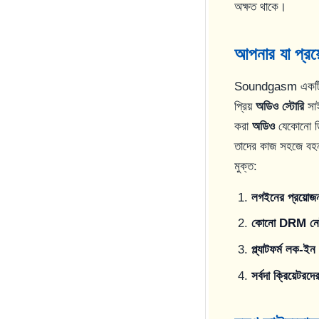
অক্ষত থাকে।
আপনার যা প্র
Soundgasm একটি উন্মু
প্রিয়
অডিও স্টোরি
সাই
করা
অডিও
যেকোনো ডিভ
তাদের কাজ সহজে বহনয
মুক্ত:
লগইনের প্রয়োজ
কোনো DRM ন
প্ল্যাটফর্ম লক-ইন
সর্বদা ক্রিয়েটরদ