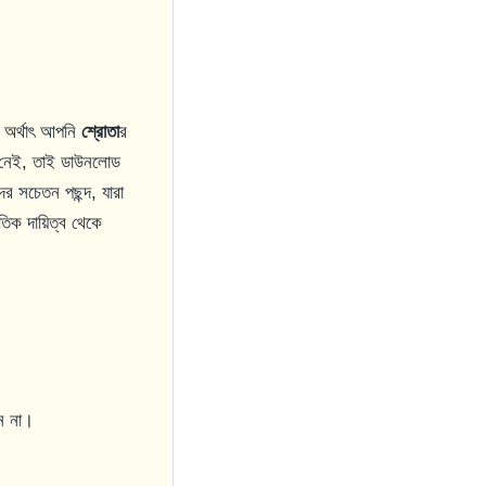
। অর্থাৎ আপনি
শ্রোতা
র
 নেই, তাই ডাউনলোড
ের সচেতন পছন্দ, যারা
িক দায়িত্ব থেকে
েন না।