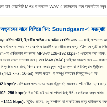
রিগুলো হাই-কোয়ালিটি MP3 বা লসলেস WAV-এ ডাউনলোড করে অফলাইনে শুনু
অভ্যাসের সাথে মিলিয়ে নিন: Soundgasm-এ ফরম্যাট 
রচুর
অডিও স্টোরি
,
ইরোটিক অডিও
এবং
অডিও রেকর্ডিং
আছে — সবই আপলোড করেছে
িও
ডাউনলোড করার সময় আপনার ডিভাইস ও স্টোরেজের জন্য সঠিক ফরম্যাট ও বিটরে
m-এর বেশিরভাগ আপলোড MP3-তে 128–192 kbps-এ এনকোড করা থাকে, য
টতার মধ্যে ভালো সমন্বয় করে। তবে M4A (AAC) ফাইলও থাকতে পারে — সাধ
্তারিত ধরে রাখে, বিশেষ করে লেয়ারযুক্ত সাউন্ডস্কেপ বা মিউজিক্যাল ইন্ট্রোতে। ব
 (44.1 kHz, 16-bit) অফার করেন, যা সম্পূর্ণ লসলেস কিন্তু দশগুণ বড়।
2 kbps):
বেশিরভাগ আপলোডের জন্য স্ট্যান্ডার্ড; সংলাপ ও পরিবেষ্টিত শব্দের জন্য 
192–256 kbps):
উচ্চ বিটরেটে ভালো কার্যকারিতা; দীর্ঘ রেকর্ডিংয়ের জন্য সাধারণ
 ~1411 kbps):
স্টুডিও-মানের; শুধু সম্পাদনা বা আর্কাইভের জন্য ডাউনলোড ক