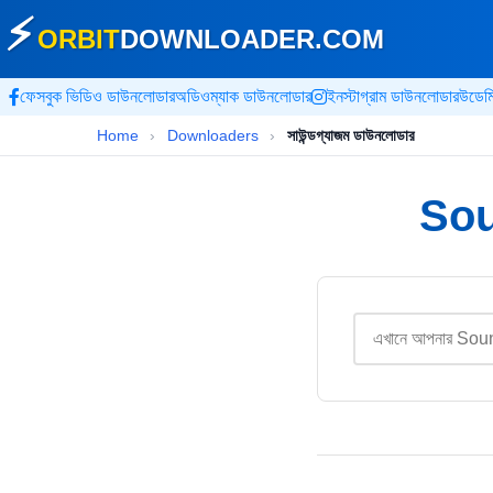
⚡
ORBIT
DOWNLOADER
.COM
ফেসবুক ভিডিও ডাউনলোডার
অডিওম্যাক ডাউনলোডার
ইনস্টাগ্রাম ডাউনলোডার
উডেম
Home
›
Downloaders
›
সাউন্ডগ্যাজম ডাউনলোডার
Sou