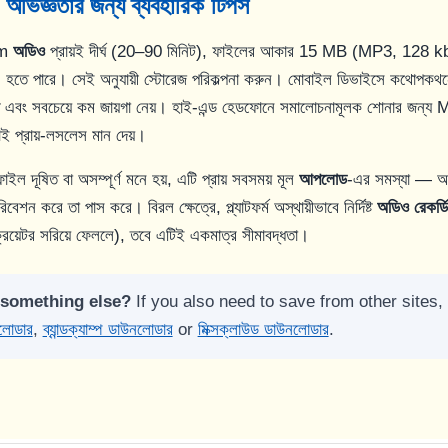
অভিজ্ঞতার জন্য ব্যবহারিক টিপস
sm
অডিও
প্রায়ই দীর্ঘ (20–90 মিনিট), ফাইলের আকার 15 MB (MP3, 128 
তে পারে। সেই অনুযায়ী স্টোরেজ পরিকল্পনা করুন। মোবাইল ডিভাইসে কথোপক
ট এবং সবচেয়ে কম জায়গা নেয়। হাই-এন্ড হেডফোনে সমালোচনামূলক শোনার জন
ই প্রায়-লসলেস মান দেয়।
ল দূষিত বা অসম্পূর্ণ মনে হয়, এটি প্রায় সবসময় মূল
আপলোড
-এর সমস্যা — আ
 করে তা পাস করে। বিরল ক্ষেত্রে, প্ল্যাটফর্ম অস্থায়ীভাবে নির্দিষ্ট
অডিও রেকর্ডি
রিয়েটর সরিয়ে ফেললে), তবে এটিই একমাত্র সীমাবদ্ধতা।
 something else?
If you also need to save from other sites, 
লোডার
,
ব্যান্ডক্যাম্প ডাউনলোডার
or
মিক্সক্লাউড ডাউনলোডার
.