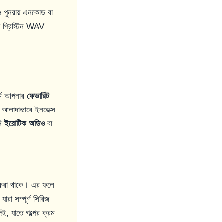
পুনরায় এনকোড বা
া প্রিস্টিন WAV
র্মে আপনার
ফেভারিট
আলাদাভাবে ইনডেক্স
নি
ইরোটিক অডিও
বা
 করা থাকে। এর ফলে
ারা সম্পূর্ণ সিরিজ
ই, যাতে গল্পের ক্রম