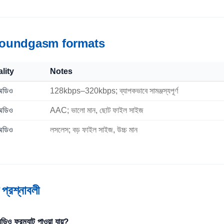
oundgasm formats
lity
Notes
 অডিও
128kbps–320kbps; ব্যাপকভাবে সামঞ্জস্যপূর্ণ
 অডিও
AAC; ভালো মান, ছোট ফাইল সাইজ
 অডিও
লসলেস; বড় ফাইল সাইজ, উচ্চ মান
 প্রশ্নাবলী
ফরম্যাট পাওয়া যায়?