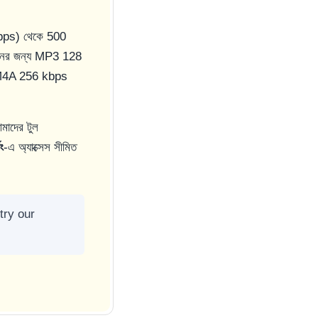
kbps) থেকে 500
থনের জন্য MP3 128
্য M4A 256 kbps
মাদের টুল
ং
-এ অ্যাক্সেস সীমিত
try our