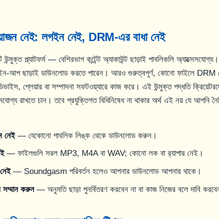
য়োজন নেই: লগইন নেই, DRM-এর বাধা নেই
ক্ত প্ল্যাটফর্ম — বেশিরভাগ কন্টেন্ট অ্যাকাউন্ট ছাড়াই পাবলিকলি অ্যাক্সেসযোগ্য
ন-আপ ছাড়াই ডাউনলোড করতে পারেন। আরও গুরুত্বপূর্ণ, কোনো ফাইলে DRM
াইস, প্লেয়ার বা সম্পাদনা সফটওয়্যারে কাজ করে। এই উন্মুক্ত পদ্ধতি ক্রিয়েটরদ
োগ্য রাখতে চান। তবে প্রযুক্তিগত বিধিনিষেধ না থাকার অর্থ এই নয় যে আপনি নৈত
ন নেই
— যেকোনো পাবলিক লিঙ্ক থেকে ডাউনলোড করুন।
েই
— ফাইলগুলি সরল MP3, M4A বা WAV; কোনো লক বা র‍্যাপার নেই।
 নেই
— Soundgasm পরিবর্তন হলেও আপনার ডাউনলোড আপনার থাকে।
ের সম্মান করুন
— অনুমতি ছাড়া পুনর্বিতরণ করবেন না বা কাজ নিজের বলে দাবি করব