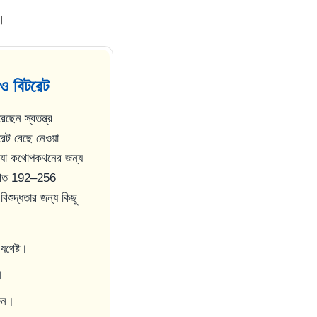
ন।
ও বিটরেট
ন স্বতন্ত্র
ট বেছে নেওয়া
া কথোপকথনের জন্য
ারণত 192–256
িশুদ্ধতার জন্য কিছু
যথেষ্ট।
।
রুন।