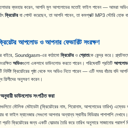
োডার ব্যবহার করেন, আপনি মূল আপলোডের মতোই ফাইল পাবেন — আমরা অডিও 
থাৎ
ক্রিয়েটর
যা পোস্ট করেছেন, তা আপনি পাবেন, তা কমপ্যাক্ট MP3 স্টোরি হোক ব
ক্রিয়েটর আপলোড ও আপনার ফেভারিট সংরক্ষণ
ন্দের বাইরে, Soundgasm-এর কাঠামো
ক্রিয়েটর
ও
শ্রোতা
কে কেন্দ্র করে। প্ল্যাটফ
সংরক্ষিত
অডিও
গুলো একসাথে ডাউনলোড করতে পারেন। পরিষেবাটি প্রতিটি
আপলোড
ির্দিষ্ট ক্রিয়েটরের পৃষ্ঠা থেকে সব অডিও নিতে পারেন — এটি সময় বাঁচায় যদি আপ
দ্ধ শিল্পীদের অনুসরণ করেন।
হ অনুযায়ী ডাউনলোড সংগঠিত করা
ুলিতে মৌলিক মেটাডেটা (ক্রিয়েটরের নাম, শিরোনাম, আপলোডের তারিখ) এম্বেড
র বা ফাইল ম্যানেজার সেগুলো আপনার অন্যান্য স্থানীয় মিডিয়ার পাশাপাশি দেখাবে। য
্রতি ক্রিয়েটরের জন্য একটি ফোল্ডার তৈরি করে তারিখ অনুসারে সাজানোর পরামর্শ দি