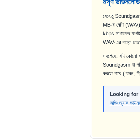
মসৃণ ডাউনলোড 
যেহেতু Soundga
MB-র বেশি (WAV) হ
kbps সাধারণত যথেষ্
WAV-এর বাল্ক ছাড়া
সবশেষে, যদি কোনো ফাই
Soundgasm যা পরিবেশন
করতে পারে (যেমন, ক্
Looking for
অডিওম্যাক ডাউন