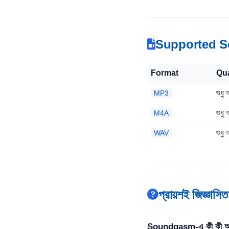
Supported S
Format
Qua
শুধু
MP3
শুধু
M4A
শুধু
WAV
প্রায়শই জিজ্ঞাসিত
Soundgasm-এ কী কী অডিও 