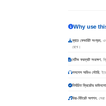
Why use th
ব্যাচে ফেভারিট সংগ্রহ.
এক
রেখে।
নেটিভ ফরম্যাট সংরক্ষণ.
ক্
লসলেস অডিও স্টোরি.
ইরো
নির্বাচিত ক্রিয়েটর ডাউনল
উচ্চ-বিটরেট অপশন.
সেরা