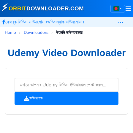
⚡
☰
ORBIT
DOWNLOADER
.COM
▾
…
ফেসবুক ভিডিও ডাউনলোডার
অডিওম্যাক ডাউনলোডার
Home
›
Downloaders
›
উডেমি ডাউনলোডার
Udemy Video Downloader
ডাউনলোড