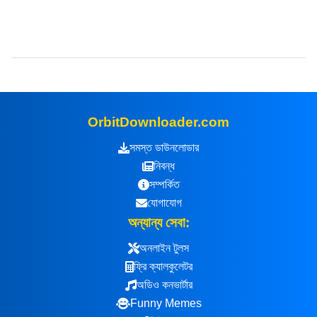
OrbitDownloader.com
সমস্ত ডাউনলোডার
নিবন্ধ
সম্পর্কিত
যোগাযোগ
অন্যান্য সেবা:
অনলাইন টুলস
ফ্রি ক্যালকুলেটর
অডিও কনভার্টার
Funny Memes