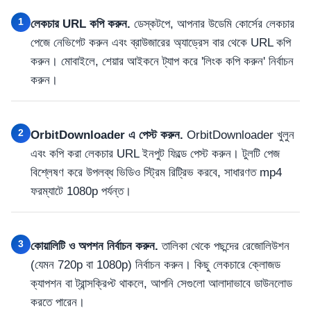
1
লেকচার URL কপি করুন.
ডেস্কটপে, আপনার উডেমি কোর্সের লেকচার
পেজে নেভিগেট করুন এবং ব্রাউজারের অ্যাড্রেস বার থেকে URL কপি
করুন। মোবাইলে, শেয়ার আইকনে ট্যাপ করে 'লিংক কপি করুন' নির্বাচন
করুন।
2
OrbitDownloader এ পেস্ট করুন.
OrbitDownloader খুলুন
এবং কপি করা লেকচার URL ইনপুট ফিল্ডে পেস্ট করুন। টুলটি পেজ
বিশ্লেষণ করে উপলব্ধ ভিডিও স্ট্রিম রিট্রিভ করবে, সাধারণত mp4
ফরম্যাটে 1080p পর্যন্ত।
3
কোয়ালিটি ও অপশন নির্বাচন করুন.
তালিকা থেকে পছন্দের রেজোলিউশন
(যেমন 720p বা 1080p) নির্বাচন করুন। কিছু লেকচারে ক্লোজড
ক্যাপশন বা ট্রান্সক্রিপ্ট থাকলে, আপনি সেগুলো আলাদাভাবে ডাউনলোড
করতে পারেন।