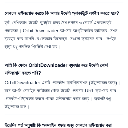
লেকচার ডাউনলোড করতে কি আমার উডেমি অ্যাকাউন্টে লগইন করতে হবে?
হ্যাঁ, বেশিরভাগ উডেমি কন্টেন্টের জন্য বৈধ লগইন ও কোর্সে এনরোলমেন্ট
প্রয়োজন। OrbitDownloader আপনার অথেন্টিকেটেড ব্রাউজার সেশন
ব্যবহার করে আপনি যে লেকচার কিনেছেন সেগুলো অ্যাক্সেস করে। লগইন
ছাড়া শুধু পাবলিক প্রিভিউ দেখা যায়।
আমি কি ফোনে OrbitDownloader ব্যবহার করে উডেমি কোর্স
ডাউনলোড করতে পারি?
OrbitDownloader একটি ডেস্কটপ অ্যাপ্লিকেশন (উইন্ডোজের জন্য)।
তবে আপনি মোবাইল ব্রাউজার থেকে উডেমি লেকচার URL ক্যাপচার করে
ডেস্কটপে ট্রান্সফার করতে পারেন ডাউনলোড করার জন্য। অ্যাপটি শুধু
উইন্ডোজে চলে।
উডেমির শর্ত অনুযায়ী কি অফলাইন পড়ার জন্য লেকচার ডাউনলোড করা