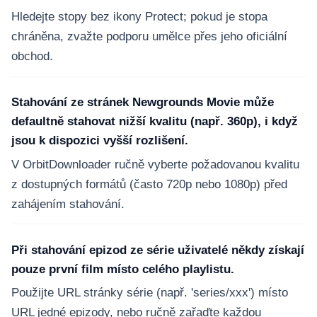
Hledejte stopy bez ikony Protect; pokud je stopa
chráněna, zvažte podporu umělce přes jeho oficiální
obchod.
Stahování ze stránek Newgrounds Movie může
defaultně stahovat nižší kvalitu (např. 360p), i když
jsou k dispozici vyšší rozlišení.
V OrbitDownloader ručně vyberte požadovanou kvalitu
z dostupných formátů (často 720p nebo 1080p) před
zahájením stahování.
Při stahování epizod ze série uživatelé někdy získají
pouze první film místo celého playlistu.
Použijte URL stránky série (např. 'series/xxx') místo
URL jedné epizody, nebo ručně zařaďte každou