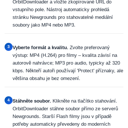
OrbitDownloader a vložte zkopírované URL do
vstupního pole. Nástroj automaticky prohledá
stránku Newgrounds pro stahovatelné mediální
soubory jako MP4 nebo MP3.
3
Vyberte formát a kvalitu.
Zvolte preferovaný
výstup: MP4 (H.264) pro filmy – kvalita závisí na
autorově nahrávce; MP3 pro audio, typicky až 320
kbps. Někteří autoři používají 'Protect' příznaky, ale
většina obsahu je bez omezení.
4
Stáhněte soubor.
Klikněte na tlačítko stahování.
OrbitDownloader stáhne soubor přímo ze serverů
Newgrounds. Starší Flash filmy jsou v případě
potřeby automaticky převedeny do moderních