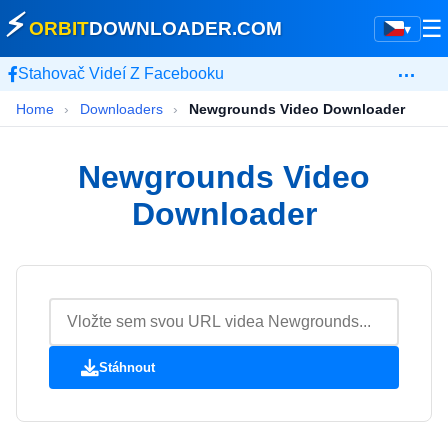
⚡
☰
ORBIT
DOWNLOADER
.COM
▾
…
Stahovač Videí Z Facebooku
Home
›
Downloaders
›
Newgrounds Video Downloader
Newgrounds Video
Downloader
Stáhnout