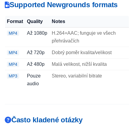
Supported Newgrounds formats
Format
Quality
Notes
Až 1080p
H.264+AAC; funguje ve všech
MP4
přehrávačích
Až 720p
Dobrý poměr kvalita/velikost
MP4
Až 480p
Malá velikost, nižší kvalita
MP4
Pouze
Stereo, variabilní bitrate
MP3
audio
Často kladené otázky