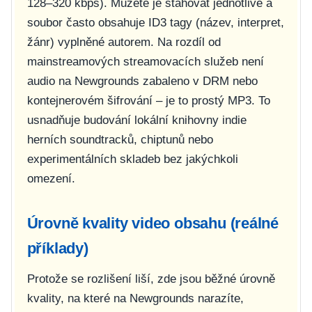
128–320 kbps). Můžete je stahovat jednotlivě a
soubor často obsahuje ID3 tagy (název, interpret,
žánr) vyplněné autorem. Na rozdíl od
mainstreamových streamovacích služeb není
audio na Newgrounds zabaleno v DRM nebo
kontejnerovém šifrování – je to prostý MP3. To
usnadňuje budování lokální knihovny indie
herních soundtracků, chiptunů nebo
experimentálních skladeb bez jakýchkoli
omezení.
Úrovně kvality video obsahu (reálné
příklady)
Protože se rozlišení liší, zde jsou běžné úrovně
kvality, na které na Newgrounds narazíte,