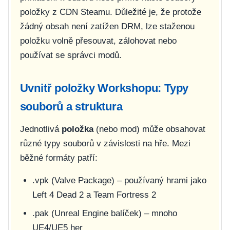
položky z CDN Steamu. Důležité je, že protože
žádný obsah není zatížen DRM, lze staženou
položku volně přesouvat, zálohovat nebo
používat se správci modů.
Uvnitř položky Workshopu: Typy
souborů a struktura
Jednotlivá
položka
(nebo mod) může obsahovat
různé typy souborů v závislosti na hře. Mezi
běžné formáty patří:
.vpk
(Valve Package) – používaný hrami jako
Left 4 Dead 2 a Team Fortress 2
.pak
(Unreal Engine balíček) – mnoho
UE4/UE5 her