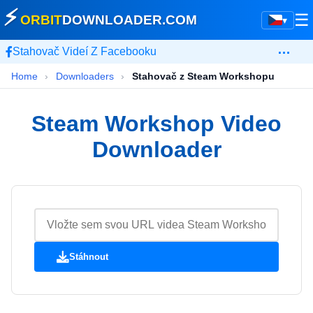
⚡
☰
ORBIT
DOWNLOADER
.COM
▾
…
Stahovač Videí Z Facebooku
Home
›
Downloaders
›
Stahovač z Steam Workshopu
Steam Workshop Video
Downloader
Stáhnout