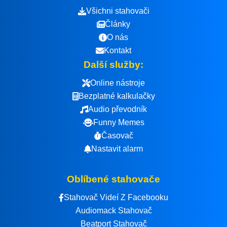
Všichni stahovači
Články
O nás
Kontakt
Další služby:
Online nástroje
Bezplatné kalkulačky
Audio převodník
Funny Memes
Časovač
Nastavit alarm
Oblíbené stahovače
Stahovač Videí Z Facebooku
Audiomack Stahovač
Beatport Stahovač