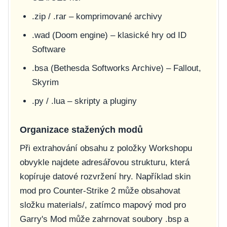
.zip
/
.rar
– komprimované archivy
.wad
(Doom engine) – klasické hry od ID
Software
.bsa
(Bethesda Softworks Archive) – Fallout,
Skyrim
.py
/
.lua
– skripty a pluginy
Organizace stažených modů
Při extrahování obsahu z položky Workshopu
obvykle najdete adresářovou strukturu, která
kopíruje datové rozvržení hry. Například skin
mod pro Counter-Strike 2 může obsahovat
složku
materials/
, zatímco mapový mod pro
Garry's Mod může zahrnovat soubory
.bsp
a