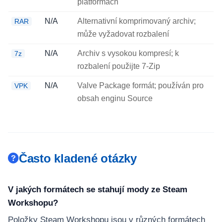
platformách
N/A
Alternativní komprimovaný archiv;
RAR
může vyžadovat rozbalení
N/A
Archiv s vysokou kompresí; k
7z
rozbalení použijte 7-Zip
N/A
Valve Package formát; používán pro
VPK
obsah enginu Source
Často kladené otázky
V jakých formátech se stahují mody ze Steam
Workshopu?
Položky Steam Workshopu jsou v různých formátech