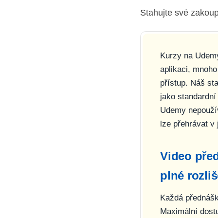
Stahujte své zakoup
Kurzy na Udemy 
aplikaci, mnoho
přístup. Náš s
jako standardní
Udemy nepoužív
lze přehrávat v
Video pře
plné rozli
Každá přednášk
Maximální dostu