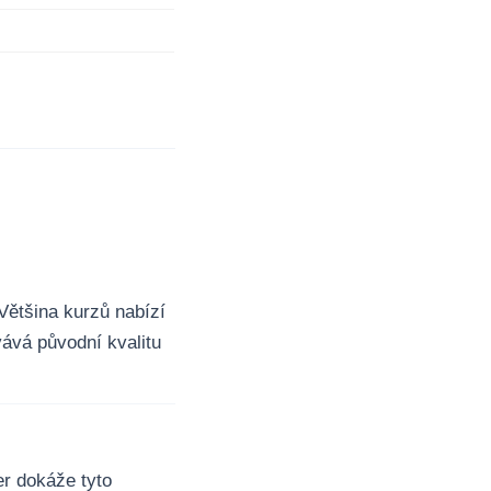
ětšina kurzů nabízí
ává původní kvalitu
er dokáže tyto