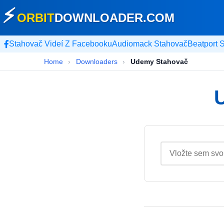
⚡
ORBIT
DOWNLOADER
.COM
Stahovač Videí Z Facebooku
Audiomack Stahovač
Beatport 
Home
›
Downloaders
›
Udemy Stahovač