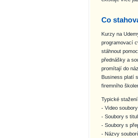
Co stahova
Kurzy na Udemy 
programovací cv
stáhnout pomocí
přednášky a souv
promítají do ná
Business platí 
firemního škole
Typické stažen
- Video soubor
- Soubory s tit
- Soubory s př
- Názvy souborů