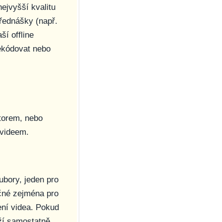
nejvyšší kvalitu
řednášky (např.
ší offline
ekódovat nebo
torem, nebo
 videem.
ubory, jeden pro
ečné zejména pro
ní videa. Pokud
oží samostatně.