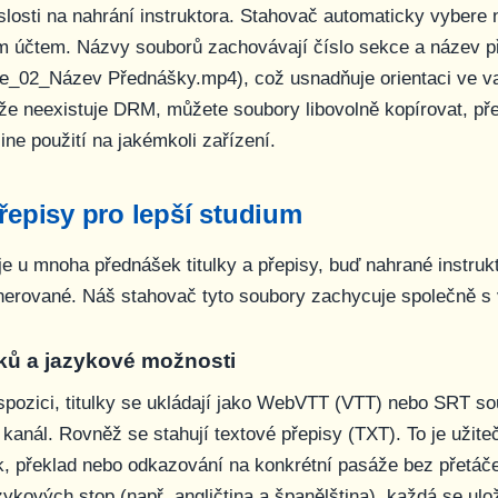
islosti na nahrání instruktora. Stahovač automaticky vybere 
m účtem. Názvy souborů zachovávají číslo sekce a název p
e_02_Název Přednášky.mp4
), což usnadňuje orientaci ve va
že neexistuje DRM, můžete soubory libovolně kopírovat, př
line použití na jakémkoli zařízení.
přepisy pro lepší studium
 u mnoha přednášek titulky a přepisy, buď nahrané instruk
nerované. Náš stahovač tyto soubory zachycuje společně s
lků a jazykové možnosti
spozici, titulky se ukládají jako WebVTT (VTT) nebo SRT so
kanál. Rovněž se stahují textové přepisy (TXT). To je užit
, překlad nebo odkazování na konkrétní pasáže bez přetáče
azykových stop (např. angličtina a španělština), každá se ul