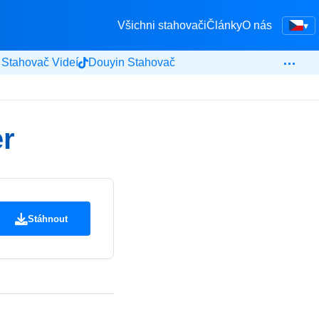
Všichni stahovači
Články
O nás
▾
…
 Stahovač Videí
Douyin Stahovač
r
Stáhnout