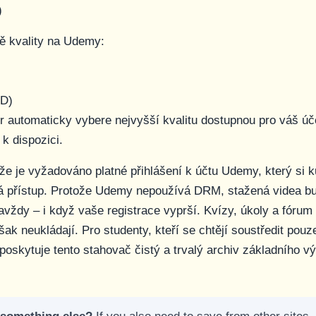
)
ě kvality na Udemy:
HD)
 automaticky vybere nejvyšší kvalitu dostupnou pro váš úč
k dispozici.
e je vyžadováno platné přihlášení k účtu Udemy, který si k
 přístup. Protože Udemy nepoužívá DRM, stažená videa b
avždy – i když vaše registrace vyprší. Kvízy, úkoly a fórum
šak neukládají. Pro studenty, kteří se chtějí soustředit pouz
, poskytuje tento stahovač čistý a trvalý archiv základního 