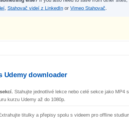
 something else?
If you also need to save from other sites,
eí
,
Stahovač videí z LinkedIn
or
Vimeo Stahovač
.
is Udemy downloader
sekcí.
Stahujte jednotlivé lekce nebo celé sekce jako MP4 s
turu kurzu Udemy až do 1080p.
xtrahujte titulky a přepisy spolu s videem pro offline studi