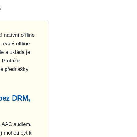
y.
 nativní offline
trvalý offline
e a ukládá je
. Protože
né přednášky
 bez DRM,
a AAC audiem.
p) mohou být k