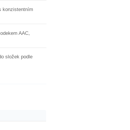
s konzistentním
 kodekem AAC,
do složek podle