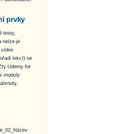
ní prvky
 testy,
 nelze je
 video
ořadí lekcí) se
účty Udemy for
ní moduly
ahrnuty.
ce_02_Název