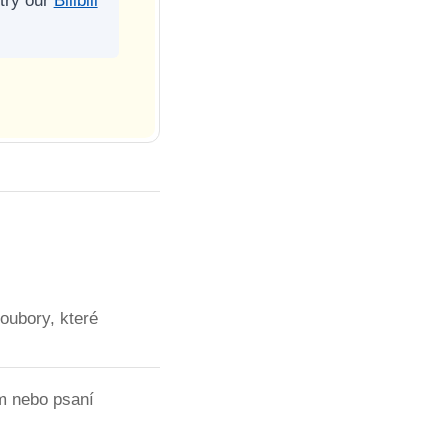
 try our
Bilibili
oubory, které
um nebo psaní