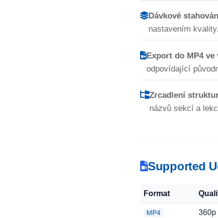
Dávkové stahování
nastavením kvality
Export do MP4 ve 
odpovídající půvo
Zrcadlení strukt
názvů sekcí a lekc
Supported U
Format
Quali
360p
MP4