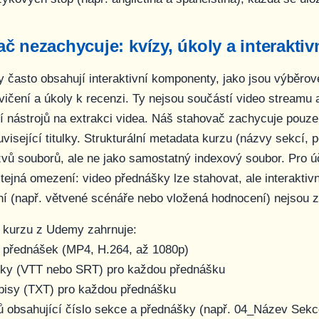
č nezachycuje: kvízy, úkoly a interaktiv
často obsahují interaktivní komponenty, jako jsou výběrové
ičení a úkoly k recenzi. Ty nejsou součástí video streamu a
 nástrojů na extrakci videa. Náš stahovač zachycuje pouze
isející titulky. Strukturální metadata kurzu (názvy sekcí, p
zvů souborů, ale ne jako samostatný indexový soubor. Pro 
stejná omezení: video přednášky lze stahovat, ale interaktiv
ní (např. větvené scénáře nebo vložená hodnocení) nejsou z
í kurzu z Udemy zahrnuje:
y přednášek (MP4, H.264, až 1080p)
ulky (VTT nebo SRT) pro každou přednášku
episy (TXT) pro každou přednášku
 obsahující číslo sekce a přednášky (např.
04_Název Sek