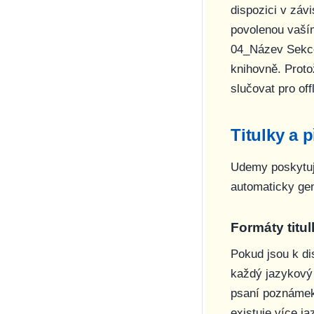
dispozici v záv
povolenou vaší
04_Název Sekc
knihovně. Proto
slučovat pro off
Titulky a 
Udemy poskytuje
automaticky ge
Formáty titu
Pokud jsou k di
každý jazykový 
psaní poznámek
existuje více j