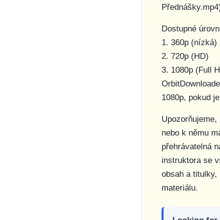
Přednášky.mp4
Dostupné úrovn
1. 360p (nízká)
2. 720p (HD)
3. 1080p (Full 
OrbitDownloader
1080p, pokud je 
Upozorňujeme, ž
nebo k němu má
přehrávatelná n
instruktora se v
obsah a titulky
materiálu.