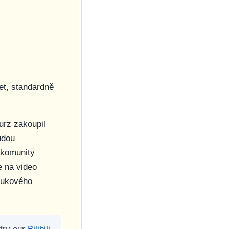
et, standardně
urz zakoupil
udou
 komunity
e na video
výukového