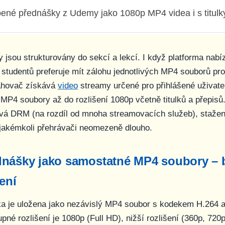
ené přednášky z Udemy jako 1080p MP4 videa i s titulk
jsou strukturovány do sekcí a lekcí. I když platforma nabízí
 studentů preferuje mít zálohu jednotlivých MP4 souborů pro 
tahovač získává
video
streamy určené pro přihlášené uživatel
 MP4 soubory až do rozlišení 1080p včetně titulků a přepisů
á DRM (na rozdíl od mnoha streamovacích služeb), staže
 jakémkoli přehrávači neomezeně dlouho.
dnášky jako samostatné MP4 soubory –
šení
a je uložena jako nezávislý MP4 soubor s kodekem H.264 
pné rozlišení je 1080p (Full HD), nižší rozlišení (360p, 720