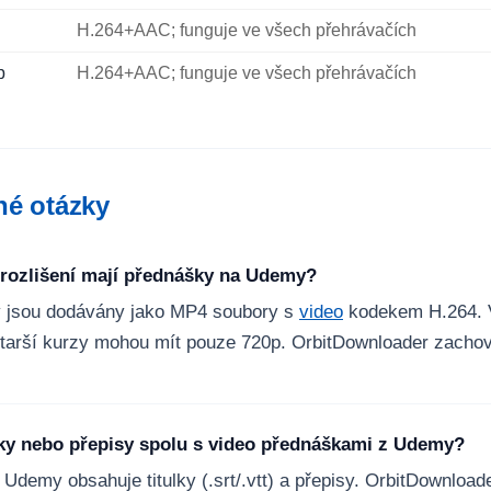
H.264+AAC; funguje ve všech přehrávačích
p
H.264+AAC; funguje ve všech přehrávačích
né otázky
 rozlišení mají přednášky na Udemy?
 jsou dodávány jako MP4 soubory s
video
kodekem H.264. V
starší kurzy mohou mít pouze 720p. OrbitDownloader zachov
lky nebo přepisy spolu s video přednáškami z Udemy?
Udemy obsahuje titulky (.srt/.vtt) a přepisy. OrbitDownload