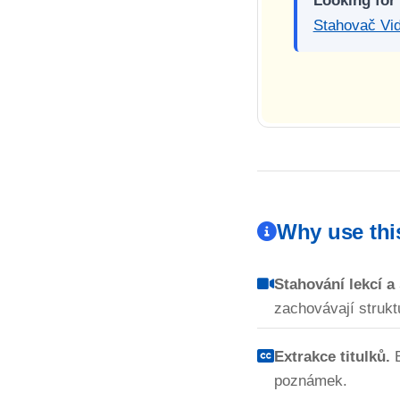
Looking for
Stahovač Vid
Why use th
Stahování lekcí a 
zachovávají struk
Extrakce titulků.
E
poznámek.